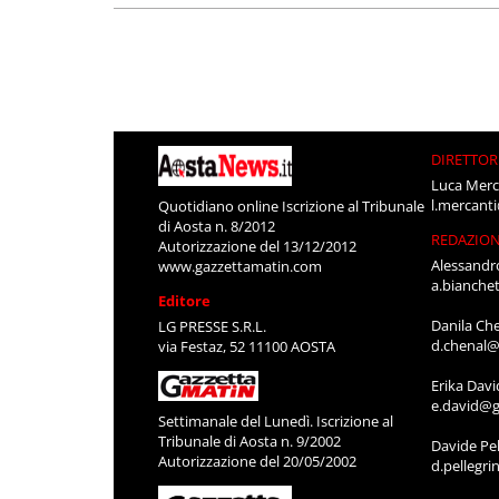
DIRETTOR
Luca Merc
l.mercant
Quotidiano online Iscrizione al Tribunale
di Aosta n. 8/2012
REDAZIO
Autorizzazione del 13/12/2012
Alessandr
www.gazzettamatin.com
a.bianche
Editore
Danila Ch
LG PRESSE S.R.L.
d.chenal@
via Festaz, 52 11100 AOSTA
Erika Davi
e.david@g
Settimanale del Lunedì. Iscrizione al
Tribunale di Aosta n. 9/2002
Davide Pel
Autorizzazione del 20/05/2002
d.pellegr