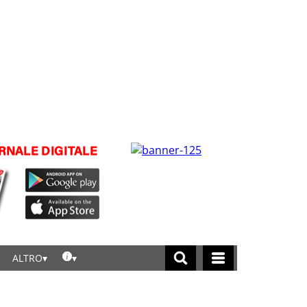
ALTRO
licca per leggere tutte le