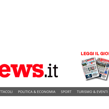
TTACOLI
POLITICA & ECONOMIA
SPORT
TURISMO & EVENTI
C