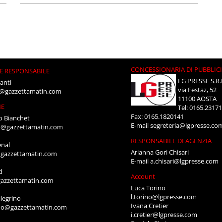
CONCESSIONARIA DI PUBBLIC
E RESPONSABILE
LG PRESSE S.R.
anti
via Festaz, 52
i@gazzettamatin.com
11100 AOSTA
NE
Tel: 0165.2317
Fax: 0165.1820141
o Bianchet
E-mail
segreteria@lgpresse.co
t@gazzettamatin.com
RESPONSABILE DI AGENZIA
enal
Arianna Gori Chisari
gazzettamatin.com
E-mail
a.chisari@lgpresse.com
d
Account
azzettamatin.com
Luca Torino
l.torino@lgpresse.com
legrino
Ivana Cretier
ino@gazzettamatin.com
i.cretier@lgpresse.com