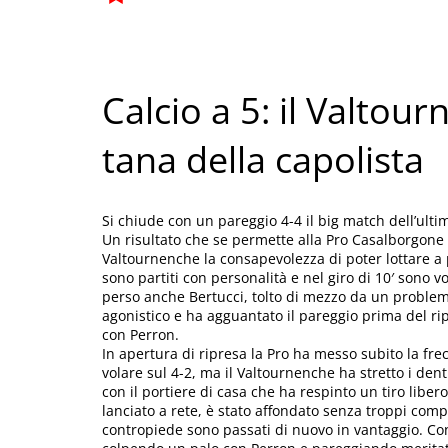
Calcio a 5: il Valtou
tana della capolista
Si chiude con un pareggio 4-4 il big match dell’ult
Un risultato che se permette alla Pro Casalborgone d
Valtournenche la consapevolezza di poter lottare a pi
sono partiti con personalità e nel giro di 10′ sono v
perso anche Bertucci, tolto di mezzo da un problema 
agonistico e ha agguantato il pareggio prima del ripo
con Perron.
In apertura di ripresa la Pro ha messo subito la fre
volare sul 4-2, ma il Valtournenche ha stretto i dent
con il portiere di casa che ha respinto un tiro liber
lanciato a rete, è stato affondato senza troppi complim
contropiede sono passati di nuovo in vantaggio. Con