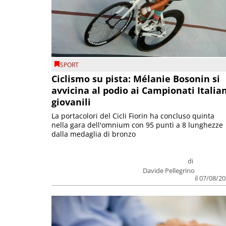
SPORT
Ciclismo su pista: Mélanie Bosonin si
avvicina al podio ai Campionati Italia
giovanili
La portacolori del Cicli Fiorin ha concluso quinta
nella gara dell'omnium con 95 punti a 8 lunghezze
dalla medaglia di bronzo
di
Davide Pellegrino
il 07/08/2