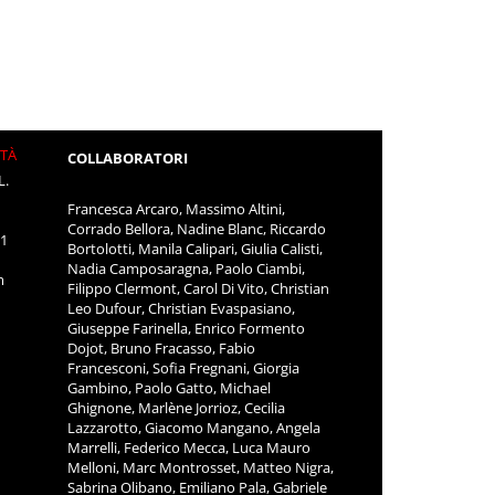
ITÀ
COLLABORATORI
L.
Francesca Arcaro, Massimo Altini,
Corrado Bellora, Nadine Blanc, Riccardo
11
Bortolotti, Manila Calipari, Giulia Calisti,
Nadia Camposaragna, Paolo Ciambi,
m
Filippo Clermont, Carol Di Vito, Christian
Leo Dufour, Christian Evaspasiano,
Giuseppe Farinella, Enrico Formento
Dojot, Bruno Fracasso, Fabio
Francesconi, Sofia Fregnani, Giorgia
Gambino, Paolo Gatto, Michael
Ghignone, Marlène Jorrioz, Cecilia
Lazzarotto, Giacomo Mangano, Angela
Marrelli, Federico Mecca, Luca Mauro
Melloni, Marc Montrosset, Matteo Nigra,
Sabrina Olibano, Emiliano Pala, Gabriele