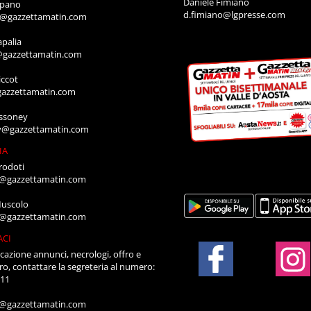
Daniele Fimiano
mpano
d.fimiano@lgpresse.com
o@gazzettamatin.com
apalia
@gazzettamatin.com
ccot
gazzettamatin.com
ssoney
y@gazzettamatin.com
IA
rodoti
a@gazzettamatin.com
Muscolo
a@gazzettamatin.com
ACI
cazione annunci, necrologi, offro e
ro, contattare la segreteria al numero:
711
a@gazzettamatin.com