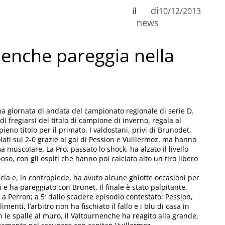
di
il
10/12/2013
n
news
rnenche pareggia nella
C
ima giornata di andata del campionato regionale di serie D.
i fregiarsi del titolo di campione di inverno, regala al
eno titolo per il primato. I valdostani, privi di Brunodet,
olati sul 2-0 grazie ai gol di Pession e Vuillermoz, ma hanno
muscolare. La Pro, passato lo shock, ha alzato il livello
so, con gli ospiti che hanno poi calciato alto un tiro libero
ccia e, in contropiede, ha avuto alcune ghiotte occasioni per
i e ha pareggiato con Brunet. Il finale è stato palpitante,
o a Perron; a 5′ dallo scadere episodio contestato: Pession,
enti, l’arbitro non ha fischiato il fallo e i blu di casa in
 le spalle al muro, il Valtournenche ha reagito alla grande,