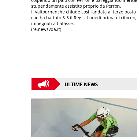
colpendo un palo con Perron e pareggiando merita
stupendamente assistito proprio da Perron.
Il Valtournenche chiude così l’andata al terzo post
che ha battuto 5-3 il Regis. Lunedì prima di ritorno
impegnati a Cafasse.
(re.newsvda.it)
ULTIME NEWS