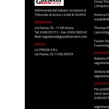
Cinzia Ti
c.timpan
Settimanale del Sabato. Iscrizione al
Tribunale di Aosta n.4 del 4/10/2016
Arianna P
a.papalia
REDAZIONE
via Festaz, 52 - 11100 Aosta
Thomas Pi
Tel: 0165/231711 - Fax: 0165/1820141
t.piccot@
Mail:
segreteria@gazzettamatin.com
Fausto Va
Editore
f.vassone
LG PRESSE S.R.L.
SEGRETER
via Festaz, 52 11100 AOSTA
Roberta P
segreteri
Stefania 
segreteri
CONTATT
Per pubbli
cerco lavo
0165/231
segreteri