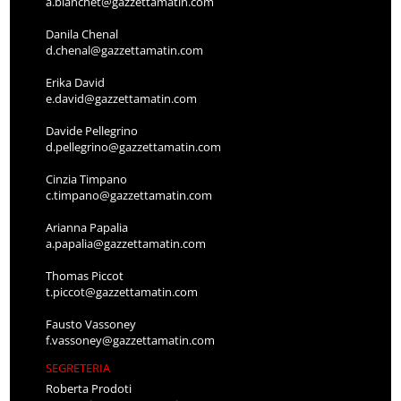
a.bianchet@gazzettamatin.com
Danila Chenal
d.chenal@gazzettamatin.com
Erika David
e.david@gazzettamatin.com
Davide Pellegrino
d.pellegrino@gazzettamatin.com
Cinzia Timpano
c.timpano@gazzettamatin.com
Arianna Papalia
a.papalia@gazzettamatin.com
Thomas Piccot
t.piccot@gazzettamatin.com
Fausto Vassoney
f.vassoney@gazzettamatin.com
SEGRETERIA
Roberta Prodoti