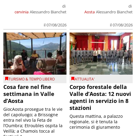
di
di
cervinia
Alessandro Bianchet
Aosta
Alessandro Bianchet
il 07/08/2026
il 07/08/2026
TURISMO & TEMPO LIBERO
ATTUALITA'
Cosa fare nel fine
Corpo forestale della
settimana in Valle
Valle d’Aosta: 12 nuovi
d’Aosta
agenti in servizio in 8
stazioni
GiocAosta prosegue tra le vie
del capoluogo; a Brissogne
Questa mattina, a palazzo
entra nel vivo la Feta de
regionale, si è tenuta la
l’Oumbra; Etroubles ospita la
cerimonia di giuramento
Veillà; a Chamois tocca al