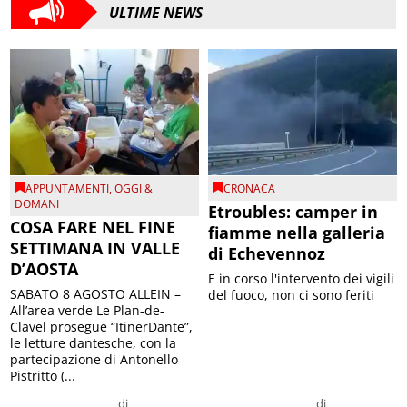
ULTIME NEWS
APPUNTAMENTI
,
OGGI &
CRONACA
DOMANI
Etroubles: camper in
COSA FARE NEL FINE
fiamme nella galleria
SETTIMANA IN VALLE
di Echevennoz
D’AOSTA
E in corso l'intervento dei vigili
SABATO 8 AGOSTO ALLEIN –
del fuoco, non ci sono feriti
All’area verde Le Plan-de-
Clavel prosegue “ItinerDante”,
le letture dantesche, con la
partecipazione di Antonello
Pistritto (...
di
di