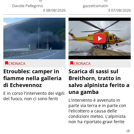
di
di
Davide Pellegrino
gazzettamatin
il 08/08/2026
il 07/08/2026
CRONACA
CRONACA
Etroubles: camper in
Scarica di sassi sul
fiamme nella galleria
Breithorn, tratto in
di Echevennoz
salvo alpinista ferito a
una gamba
E in corso l'intervento dei vigili
del fuoco, non ci sono feriti
L'intervento è avvenuto in
parte via terra e in parte con
l'elicottero a causa delle
condizioni meteo. L'alpinista
non ha riportato gravi ferite
di