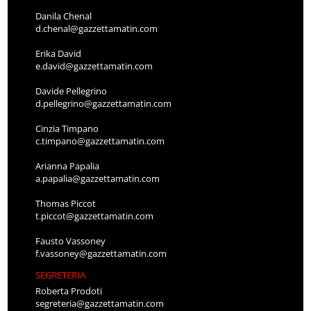
Danila Chenal
d.chenal@gazzettamatin.com
Erika David
e.david@gazzettamatin.com
Davide Pellegrino
d.pellegrino@gazzettamatin.com
Cinzia Timpano
c.timpano@gazzettamatin.com
Arianna Papalia
a.papalia@gazzettamatin.com
Thomas Piccot
t.piccot@gazzettamatin.com
Fausto Vassoney
f.vassoney@gazzettamatin.com
SEGRETERIA
Roberta Prodoti
segreteria@gazzettamatin.com