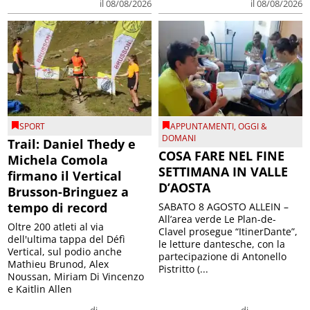
il 08/08/2026
il 08/08/2026
SPORT
APPUNTAMENTI
,
OGGI &
DOMANI
Trail: Daniel Thedy e
COSA FARE NEL FINE
Michela Comola
SETTIMANA IN VALLE
firmano il Vertical
D’AOSTA
Brusson-Bringuez a
tempo di record
SABATO 8 AGOSTO ALLEIN –
All’area verde Le Plan-de-
Oltre 200 atleti al via
Clavel prosegue “ItinerDante”,
dell'ultima tappa del Défì
le letture dantesche, con la
Vertical, sul podio anche
partecipazione di Antonello
Mathieu Brunod, Alex
Pistritto (...
Noussan, Miriam Di Vincenzo
e Kaitlin Allen