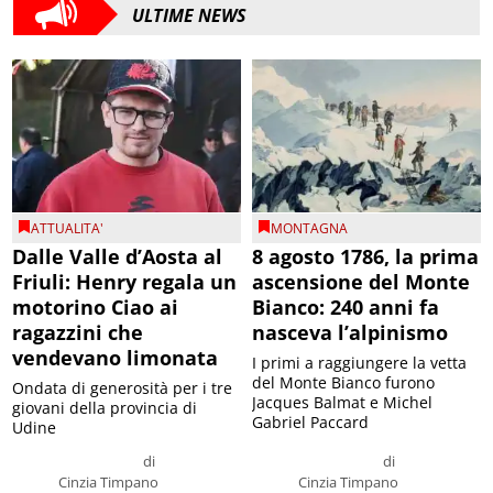
ULTIME NEWS
ATTUALITA'
MONTAGNA
Dalle Valle d’Aosta al
8 agosto 1786, la prima
Friuli: Henry regala un
ascensione del Monte
motorino Ciao ai
Bianco: 240 anni fa
ragazzini che
nasceva l’alpinismo
vendevano limonata
I primi a raggiungere la vetta
del Monte Bianco furono
Ondata di generosità per i tre
Jacques Balmat e Michel
giovani della provincia di
Gabriel Paccard
Udine
di
di
Cinzia Timpano
Cinzia Timpano