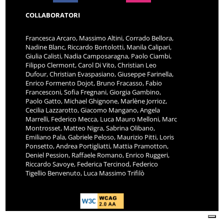
COLLABORATORI
Francesca Arcaro, Massimo Altini, Corrado Bellora,
Nadine Blanc, Riccardo Bortolotti, Manila Calipari,
Giulia Calisti, Nadia Camposaragna, Paolo Ciambi,
Filippo Clermont, Carol Di Vito, Christian Leo
Dufour, Christian Evaspasiano, Giuseppe Farinella,
Enrico Formento Dojot, Bruno Fracasso, Fabio
Francesconi, Sofia Fregnani, Giorgia Gambino,
Paolo Gatto, Michael Ghignone, Marlène Jorrioz,
Cecilia Lazzarotto, Giacomo Mangano, Angela
Marrelli, Federico Mecca, Luca Mauro Melloni, Marc
Montrosset, Matteo Nigra, Sabrina Olibano,
Emiliano Pala, Gabriele Peloso, Maurizio Pitti, Loris
Ponsetto, Andrea Portigliatti, Mattia Pramotton,
Deniel Pession, Raffaele Romano, Enrico Ruggeri,
Riccardo Savoye, Federica Tercinod, Federico
Tigellio Benvenuto, Luca Massimo Trifilò