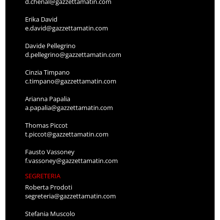
d.chenal@gazzettamatin.com
Erika David
e.david@gazzettamatin.com
Davide Pellegrino
d.pellegrino@gazzettamatin.com
Cinzia Timpano
c.timpano@gazzettamatin.com
Arianna Papalia
a.papalia@gazzettamatin.com
Thomas Piccot
t.piccot@gazzettamatin.com
Fausto Vassoney
f.vassoney@gazzettamatin.com
SEGRETERIA
Roberta Prodoti
segreteria@gazzettamatin.com
Stefania Muscolo