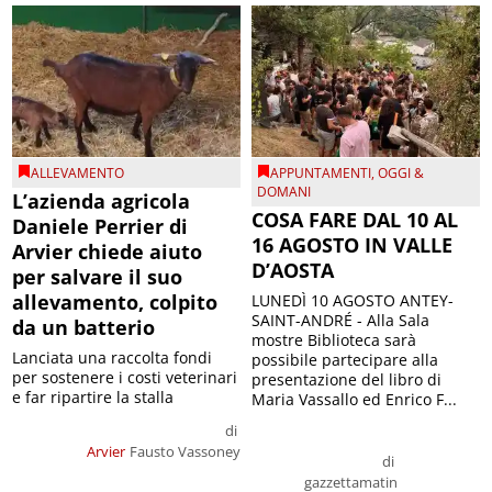
ALLEVAMENTO
APPUNTAMENTI
,
OGGI &
DOMANI
L’azienda agricola
COSA FARE DAL 10 AL
Daniele Perrier di
16 AGOSTO IN VALLE
Arvier chiede aiuto
D’AOSTA
per salvare il suo
allevamento, colpito
LUNEDÌ 10 AGOSTO ANTEY-
SAINT-ANDRÉ - Alla Sala
da un batterio
mostre Biblioteca sarà
Lanciata una raccolta fondi
possibile partecipare alla
per sostenere i costi veterinari
presentazione del libro di
e far ripartire la stalla
Maria Vassallo ed Enrico F...
di
Arvier
Fausto Vassoney
di
gazzettamatin