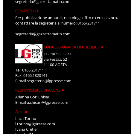
segreteria@gazzettamatin.com
CONTATTACI
Per pubblicazione annunci, necrologi, offro e cerco lavoro,
contattare la segreteria al numero: 0165/231711
segreteria@gazzettamatin.com
CONCESSIONARIA DI PUBBLICITÀ
LG PRESSE S.R.L.
via Festaz, 52
11100 AOSTA
Tel: 0165.231711
Fax: 0165.1820141
E-mail
segreteria@lgpresse.com
RESPONSABILE DI AGENZIA
Arianna Gori Chisari
E-mail
a.chisari@lgpresse.com
Account
Luca Torino
l.torino@lgpresse.com
Ivana Cretier