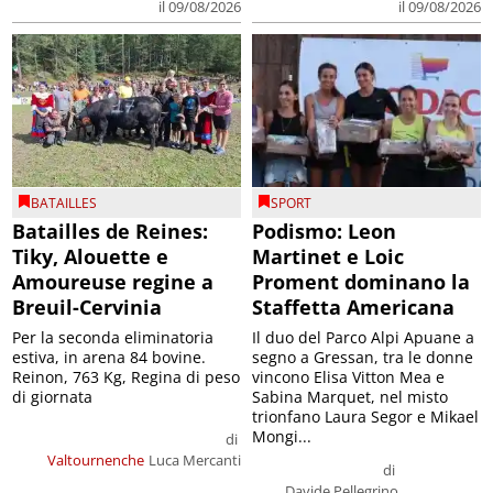
il 09/08/2026
il 09/08/2026
BATAILLES
SPORT
Batailles de Reines:
Podismo: Leon
Tiky, Alouette e
Martinet e Loic
Amoureuse regine a
Proment dominano la
Breuil-Cervinia
Staffetta Americana
Per la seconda eliminatoria
Il duo del Parco Alpi Apuane a
estiva, in arena 84 bovine.
segno a Gressan, tra le donne
Reinon, 763 Kg, Regina di peso
vincono Elisa Vitton Mea e
di giornata
Sabina Marquet, nel misto
trionfano Laura Segor e Mikael
Mongi...
di
Valtournenche
Luca Mercanti
di
Davide Pellegrino