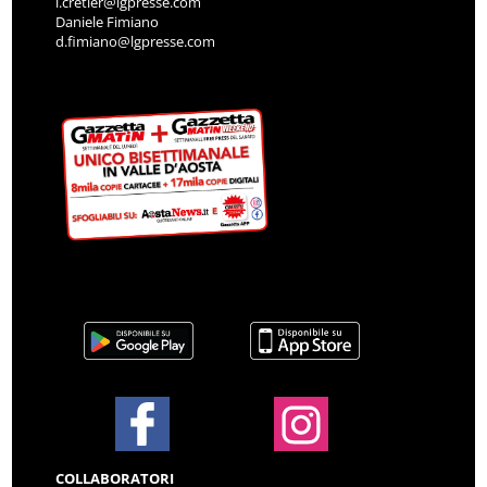
i.cretier@lgpresse.com
Daniele Fimiano
d.fimiano@lgpresse.com
COLLABORATORI