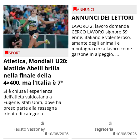
ANNUNCI
ANNUNCI DEI LETTORI
LAVORO 2. lavoro domanda
CERCO LAVORO signore 59
enne, italiano e volenteroso,
amante degli animali e
montagna cerca lavoro come
SPORT
garzone in alpeggio, ...
Atletica, Mondiali U20:
Matilde Abelli brilla
nella finale della
4×400, ma l’Italia è 7ª
Si è chiusa l'esperienza
dell'atleta valdostana a
Eugene, Stati Uniti, dove ha
preso parte alla rassegna
iridata di categoria
di
di
Fausto Vassoney
segreteria
il 10/08/2026
il 10/08/2026