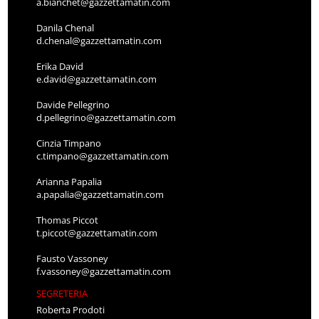
a.bianchet@gazzettamatin.com
Danila Chenal
d.chenal@gazzettamatin.com
Erika David
e.david@gazzettamatin.com
Davide Pellegrino
d.pellegrino@gazzettamatin.com
Cinzia Timpano
c.timpano@gazzettamatin.com
Arianna Papalia
a.papalia@gazzettamatin.com
Thomas Piccot
t.piccot@gazzettamatin.com
Fausto Vassoney
f.vassoney@gazzettamatin.com
SEGRETERIA
Roberta Prodoti