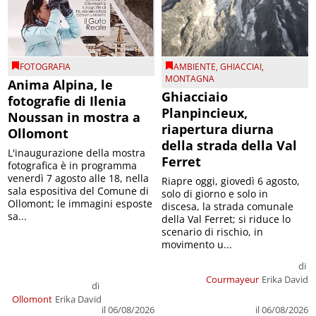
FOTOGRAFIA
AMBIENTE
,
GHIACCIAI
,
MONTAGNA
Anima Alpina, le
Ghiacciaio
fotografie di Ilenia
Planpincieux,
Noussan in mostra a
riapertura diurna
Ollomont
della strada della Val
L'inaugurazione della mostra
Ferret
fotografica è in programma
venerdì 7 agosto alle 18, nella
Riapre oggi, giovedì 6 agosto,
sala espositiva del Comune di
solo di giorno e solo in
Ollomont; le immagini esposte
discesa, la strada comunale
sa...
della Val Ferret; si riduce lo
scenario di rischio, in
movimento u...
di
Courmayeur
Erika David
di
Ollomont
Erika David
il 06/08/2026
il 06/08/2026