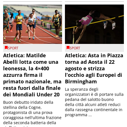
SPORT
SPORT
Atletica: Matilde
Atletica: Asta in Piazza
Abelli lotta come una
torna ad Aosta il 22
leonessa, la 4×400
agosto e strizza
azzurra firma il
l’occhio agli Europei di
primato nazionale, ma
Birmingham
resta fuori dalla finale
La speranza degli
dei Mondiali Under 20
organizzatori è di portare sulla
pedana del salotto buono
Buon debutto iridato della
della città alcuni atleti reduci
stellina della Cogne,
dalla rassegna continentale in
protagonista di una prova
programma ...
coraggiosa nell'ultima frazione
della seconda batteria della