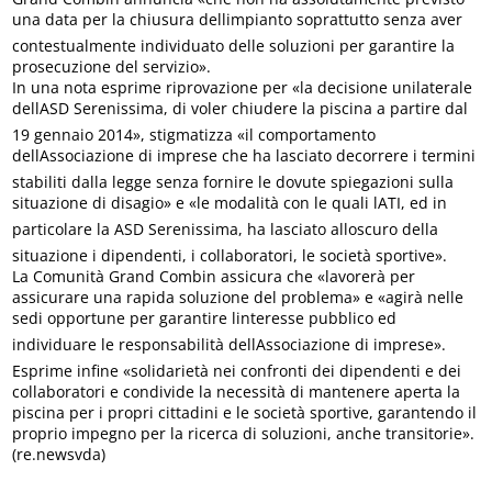
una data per la chiusura dellimpianto soprattutto senza aver
contestualmente individuato delle soluzioni per garantire la
prosecuzione del servizio».
In una nota esprime riprovazione per «la decisione unilaterale
dellASD Serenissima, di voler chiudere la piscina a partire dal
19 gennaio 2014», stigmatizza «il comportamento
dellAssociazione di imprese che ha lasciato decorrere i termini
stabiliti dalla legge senza fornire le dovute spiegazioni sulla
situazione di disagio» e «le modalità con le quali lATI, ed in
particolare la ASD Serenissima, ha lasciato alloscuro della
situazione i dipendenti, i collaboratori, le società sportive».
La Comunità Grand Combin assicura che «lavorerà per
assicurare una rapida soluzione del problema» e «agirà nelle
sedi opportune per garantire linteresse pubblico ed
individuare le responsabilità dellAssociazione di imprese».
Esprime infine «solidarietà nei confronti dei dipendenti e dei
collaboratori e condivide la necessità di mantenere aperta la
piscina per i propri cittadini e le società sportive, garantendo il
proprio impegno per la ricerca di soluzioni, anche transitorie».
(re.newsvda)