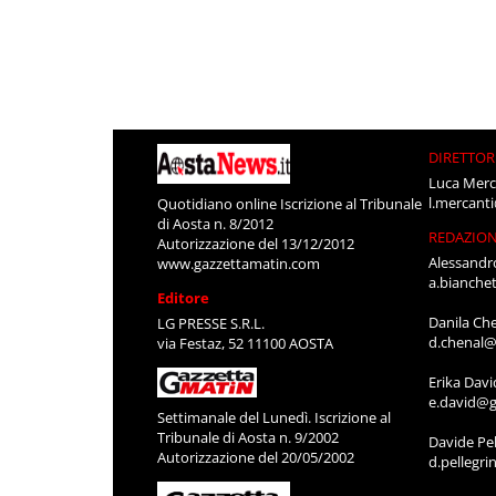
DIRETTOR
Luca Merc
l.mercant
Quotidiano online Iscrizione al Tribunale
di Aosta n. 8/2012
REDAZIO
Autorizzazione del 13/12/2012
Alessandr
www.gazzettamatin.com
a.bianche
Editore
Danila Ch
LG PRESSE S.R.L.
d.chenal@
via Festaz, 52 11100 AOSTA
Erika Davi
e.david@g
Settimanale del Lunedì. Iscrizione al
Tribunale di Aosta n. 9/2002
Davide Pel
Autorizzazione del 20/05/2002
d.pellegr