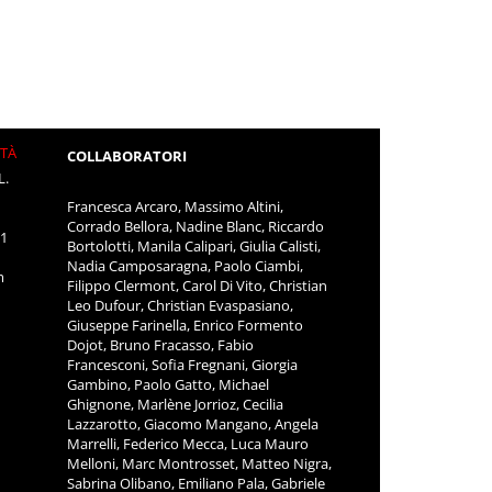
ITÀ
COLLABORATORI
L.
Francesca Arcaro, Massimo Altini,
Corrado Bellora, Nadine Blanc, Riccardo
11
Bortolotti, Manila Calipari, Giulia Calisti,
Nadia Camposaragna, Paolo Ciambi,
m
Filippo Clermont, Carol Di Vito, Christian
Leo Dufour, Christian Evaspasiano,
Giuseppe Farinella, Enrico Formento
Dojot, Bruno Fracasso, Fabio
Francesconi, Sofia Fregnani, Giorgia
Gambino, Paolo Gatto, Michael
Ghignone, Marlène Jorrioz, Cecilia
Lazzarotto, Giacomo Mangano, Angela
Marrelli, Federico Mecca, Luca Mauro
Melloni, Marc Montrosset, Matteo Nigra,
Sabrina Olibano, Emiliano Pala, Gabriele