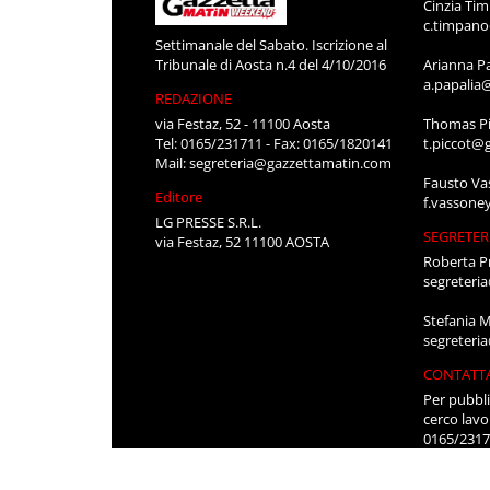
Cinzia Ti
c.timpan
Settimanale del Sabato. Iscrizione al
Tribunale di Aosta n.4 del 4/10/2016
Arianna P
a.papalia
REDAZIONE
via Festaz, 52 - 11100 Aosta
Thomas Pi
Tel: 0165/231711 - Fax: 0165/1820141
t.piccot@
Mail:
segreteria@gazzettamatin.com
Fausto Va
Editore
f.vassone
LG PRESSE S.R.L.
SEGRETER
via Festaz, 52 11100 AOSTA
Roberta P
segreteri
Stefania 
segreteri
CONTATT
Per pubbli
cerco lavo
0165/231
segreteri