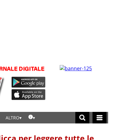
ALTRO
licca per leggere tutte le