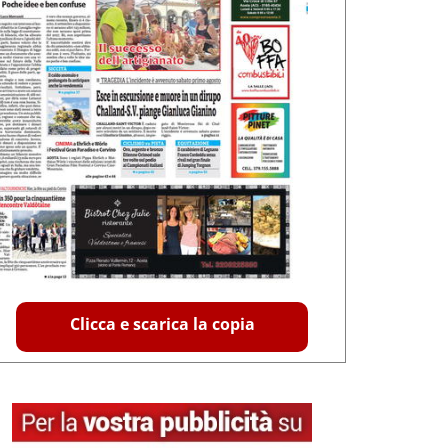
Clicca e scarica la copia