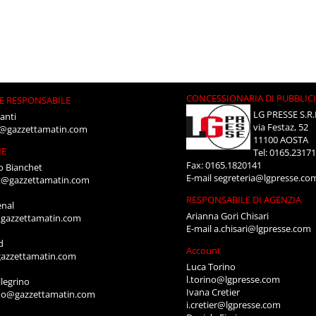
CONCESSIONARIA DI PUBBLIC
E RESPONSABILE
LG PRESSE S.R.
anti
via Festaz, 52
i@gazzettamatin.com
11100 AOSTA
NE
Tel: 0165.2317
Fax: 0165.1820141
o Bianchet
E-mail
segreteria@lgpresse.co
t@gazzettamatin.com
RESPONSABILE DI AGENZIA
enal
Arianna Gori Chisari
gazzettamatin.com
E-mail
a.chisari@lgpresse.com
d
Account
azzettamatin.com
Luca Torino
l.torino@lgpresse.com
legrino
Ivana Cretier
ino@gazzettamatin.com
i.cretier@lgpresse.com