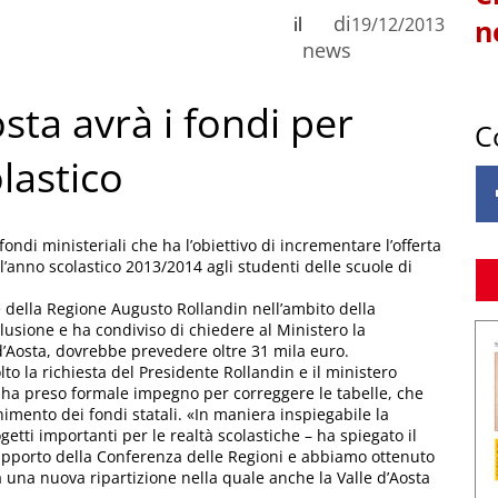
di
il
19/12/2013
n
news
osta avrà i fondi per
C
olastico
fondi ministeriali che ha l’obiettivo di incrementare l’offerta
ll’anno scolastico 2013/2014 agli studenti delle scuole di
e della Regione Augusto Rollandin nell’ambito della
lusione e ha condiviso di chiedere al Ministero la
e d’Aosta, dovrebbe prevedere oltre 31 mila euro.
o la richiesta del Presidente Rollandin e il ministero
ur) ha preso formale impegno per correggere le tabelle, che
imento dei fondi statali. «In maniera inspiegabile la
etti importanti per le realtà scolastiche – ha spiegato il
upporto della Conferenza delle Regioni e abbiamo ottenuto
ia una nuova ripartizione nella quale anche la Valle d’Aosta