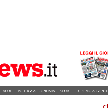
TTACOLI
POLITICA & ECONOMIA
SPORT
TURISMO & EVENTI
C