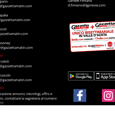
Daniele Fimiano
mpano
d.fimiano@lgpresse.com
o@gazzettamatin.com
apalia
@gazzettamatin.com
ccot
gazzettamatin.com
ssoney
y@gazzettamatin.com
IA
rodoti
a@gazzettamatin.com
Muscolo
a@gazzettamatin.com
ACI
cazione annunci, necrologi, offro e
ro, contattare la segreteria al numero:
711
a@gazzettamatin.com