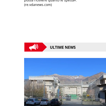
possa ricevere quanto le spetta».
(re.vdanews.com)
ULTIME NEWS