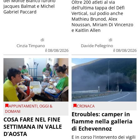
del Monte Bianco furono
Oltre 200 atleti al via
Jacques Balmat e Michel
dell'ultima tappa del Défì
Gabriel Paccard
Vertical, sul podio anche
Mathieu Brunod, Alex
Noussan, Miriam Di Vincenzo
e Kaitlin Allen
di
di
Cinzia Timpano
Davide Pellegrino
il 08/08/2026
il 08/08/2026
APPUNTAMENTI
,
OGGI &
CRONACA
DOMANI
Etroubles: camper in
COSA FARE NEL FINE
fiamme nella galleria
SETTIMANA IN VALLE
di Echevennoz
D’AOSTA
E in corso l'intervento dei vigili