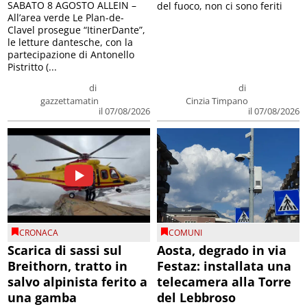
SABATO 8 AGOSTO ALLEIN –
del fuoco, non ci sono feriti
All’area verde Le Plan-de-
Clavel prosegue “ItinerDante”,
le letture dantesche, con la
partecipazione di Antonello
Pistritto (...
di
di
gazzettamatin
Cinzia Timpano
il 07/08/2026
il 07/08/2026
CRONACA
COMUNI
Scarica di sassi sul
Aosta, degrado in via
Breithorn, tratto in
Festaz: installata una
salvo alpinista ferito a
telecamera alla Torre
una gamba
del Lebbroso