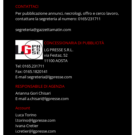
CONTATTACI
Per pubblicazione annunci, necrologi, offro e cerco lavoro,
contattare la segreteria al numero: 0165/231711
segreteria@gazzettamatin.com
CONCESSIONARIA DI PUBBLICITÀ
LG PRESSE S.R.L.
via Festaz, 52
11100 AOSTA
Tel: 0165.231711
Fax: 0165.1820141
E-mail
segreteria@lgpresse.com
RESPONSABILE DI AGENZIA
Arianna Gori Chisari
E-mail
a.chisari@lgpresse.com
Account
Luca Torino
l.torino@lgpresse.com
Ivana Cretier
i.cretier@lgpresse.com