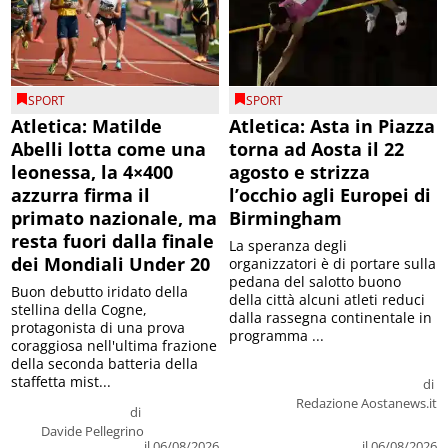
SPORT
SPORT
Atletica: Matilde
Atletica: Asta in Piazza
Abelli lotta come una
torna ad Aosta il 22
leonessa, la 4×400
agosto e strizza
azzurra firma il
l’occhio agli Europei di
primato nazionale, ma
Birmingham
resta fuori dalla finale
La speranza degli
dei Mondiali Under 20
organizzatori è di portare sulla
pedana del salotto buono
Buon debutto iridato della
della città alcuni atleti reduci
stellina della Cogne,
dalla rassegna continentale in
protagonista di una prova
programma ...
coraggiosa nell'ultima frazione
della seconda batteria della
staffetta mist...
di
Redazione Aostanews.it
di
Davide Pellegrino
il 06/08/2026
il 06/08/2026