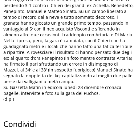
perdendo 3-1 contro il Chieri dei grandi ex Zichella, Benedetto,
Panepinto, Manuel e Matteo Sinato. Su un campo liberato a
tempo di record dalla neve e tutto sommato decoroso, i
granata hanno giocato un grande primo tempo, passando in
vantaggio al 5′ con il neo acquisto Visconti e sfiorando in
almeno altre due occasioni il raddoppio con Artaria e Di Maria.
Nella ripresa, però, la gara è cambiata, con il Chieri che ha
guadagnato metri e i locali che hanno fatto una fatica terribile
a ripartire. A rovesciare il risultato ci hanno pensato due degli
ex: al quarto d’ora Panepinto (in foto mentre contrasta Artaria)
ha firmato il pari sfruttando un errore in disimpegno di
Mazzei, al 34′ e al 38′ (in sospetto fuorigioco) Manuel Sinato ha
segnato la doppietta del ko, capitalizzando al meglio due palle
perse dai valligiani a metà campo.
Su Gazzetta Matin in edicola lunedì 23 dicembre cronaca,
pagelle, interviste e foto sulla gara del Puchoz.
(d.p.)
Condividi