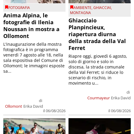
FOTOGRAFIA
AMBIENTE
,
GHIACCIAI
,
MONTAGNA
Anima Alpina, le
Ghiacciaio
fotografie di Ilenia
Planpincieux,
Noussan in mostra a
riapertura diurna
Ollomont
della strada della Val
L'inaugurazione della mostra
Ferret
fotografica è in programma
venerdì 7 agosto alle 18, nella
Riapre oggi, giovedì 6 agosto,
sala espositiva del Comune di
solo di giorno e solo in
Ollomont; le immagini esposte
discesa, la strada comunale
sa...
della Val Ferret; si riduce lo
scenario di rischio, in
movimento u...
di
Courmayeur
Erika David
di
Ollomont
Erika David
il 06/08/2026
il 06/08/2026