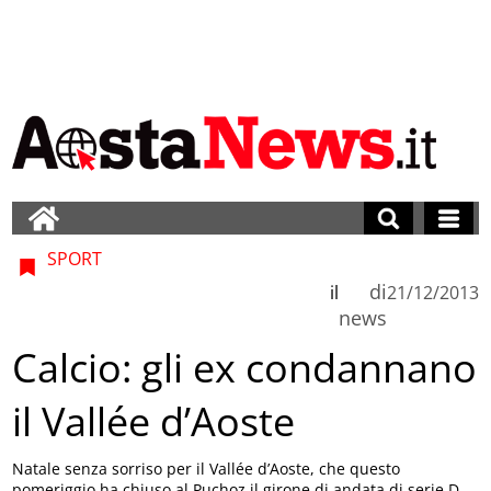
SPORT
di
il
21/12/2013
news
Calcio: gli ex condannano
il Vallée d’Aoste
Natale senza sorriso per il Vallée d’Aoste, che questo
pomeriggio ha chiuso al Puchoz il girone di andata di serie D