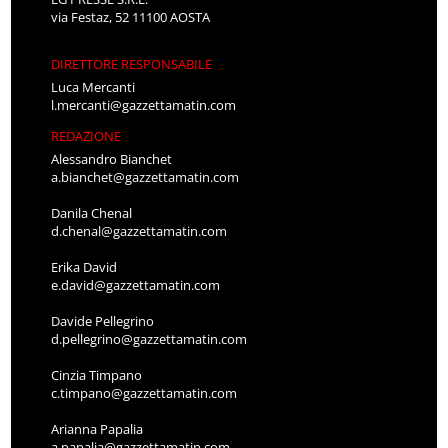
via Festaz, 52 11100 AOSTA
DIRETTORE RESPONSABILE
Luca Mercanti
l.mercanti@gazzettamatin.com
REDAZIONE
Alessandro Bianchet
a.bianchet@gazzettamatin.com
Danila Chenal
d.chenal@gazzettamatin.com
Erika David
e.david@gazzettamatin.com
Davide Pellegrino
d.pellegrino@gazzettamatin.com
Cinzia Timpano
c.timpano@gazzettamatin.com
Arianna Papalia
a.papalia@gazzettamatin.com