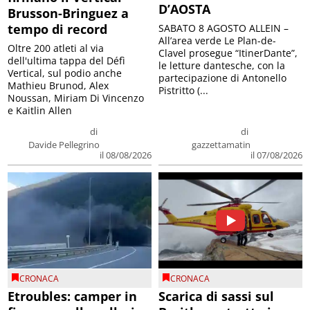
D’AOSTA
Brusson-Bringuez a
tempo di record
SABATO 8 AGOSTO ALLEIN –
All’area verde Le Plan-de-
Oltre 200 atleti al via
Clavel prosegue “ItinerDante”,
dell'ultima tappa del Défì
le letture dantesche, con la
Vertical, sul podio anche
partecipazione di Antonello
Mathieu Brunod, Alex
Pistritto (...
Noussan, Miriam Di Vincenzo
e Kaitlin Allen
di
di
Davide Pellegrino
gazzettamatin
il 08/08/2026
il 07/08/2026
CRONACA
CRONACA
Etroubles: camper in
Scarica di sassi sul