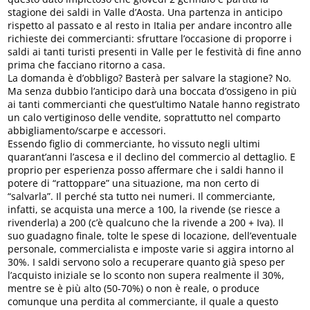
stagione dei saldi in Valle d’Aosta. Una partenza in anticipo
rispetto al passato e al resto in Italia per andare incontro alle
richieste dei commercianti: sfruttare l’occasione di proporre i
saldi ai tanti turisti presenti in Valle per le festività di fine anno
prima che facciano ritorno a casa.
La domanda è d’obbligo? Basterà per salvare la stagione? No.
Ma senza dubbio l’anticipo darà una boccata d’ossigeno in più
ai tanti commercianti che quest’ultimo Natale hanno registrato
un calo vertiginoso delle vendite, soprattutto nel comparto
abbigliamento/scarpe e accessori.
Essendo figlio di commerciante, ho vissuto negli ultimi
quarant’anni l’ascesa e il declino del commercio al dettaglio. E
proprio per esperienza posso affermare che i saldi hanno il
potere di “rattoppare” una situazione, ma non certo di
“salvarla”. Il perché sta tutto nei numeri. Il commerciante,
infatti, se acquista una merce a 100, la rivende (se riesce a
rivenderla) a 200 (c’è qualcuno che la rivende a 200 + Iva). Il
suo guadagno finale, tolte le spese di locazione, dell’eventuale
personale, commercialista e imposte varie si aggira intorno al
30%. I saldi servono solo a recuperare quanto già speso per
l’acquisto iniziale se lo sconto non supera realmente il 30%,
mentre se è più alto (50-70%) o non è reale, o produce
comunque una perdita al commerciante, il quale a questo