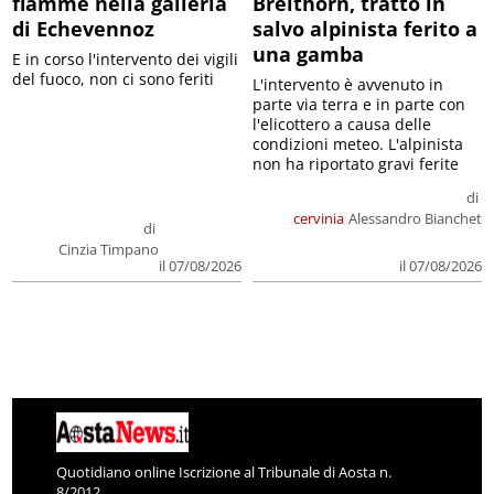
fiamme nella galleria
Breithorn, tratto in
di Echevennoz
salvo alpinista ferito a
una gamba
E in corso l'intervento dei vigili
del fuoco, non ci sono feriti
L'intervento è avvenuto in
parte via terra e in parte con
l'elicottero a causa delle
condizioni meteo. L'alpinista
non ha riportato gravi ferite
di
cervinia
Alessandro Bianchet
di
Cinzia Timpano
il 07/08/2026
il 07/08/2026
Quotidiano online Iscrizione al Tribunale di Aosta n.
8/2012