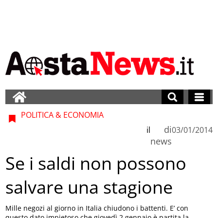
POLITICA & ECONOMIA
di
il
03/01/2014
news
Se i saldi non possono
salvare una stagione
Mille negozi al giorno in Italia chiudono i battenti. E’ con
questo dato impietoso che giovedì 2 gennaio è partita la