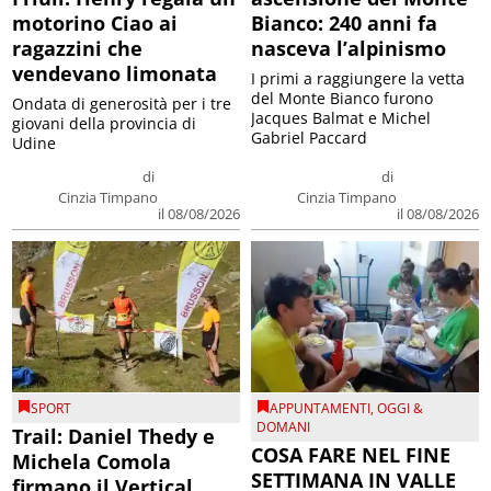
motorino Ciao ai
Bianco: 240 anni fa
ragazzini che
nasceva l’alpinismo
vendevano limonata
I primi a raggiungere la vetta
del Monte Bianco furono
Ondata di generosità per i tre
Jacques Balmat e Michel
giovani della provincia di
Gabriel Paccard
Udine
di
di
Cinzia Timpano
Cinzia Timpano
il 08/08/2026
il 08/08/2026
SPORT
APPUNTAMENTI
,
OGGI &
DOMANI
Trail: Daniel Thedy e
COSA FARE NEL FINE
Michela Comola
SETTIMANA IN VALLE
firmano il Vertical