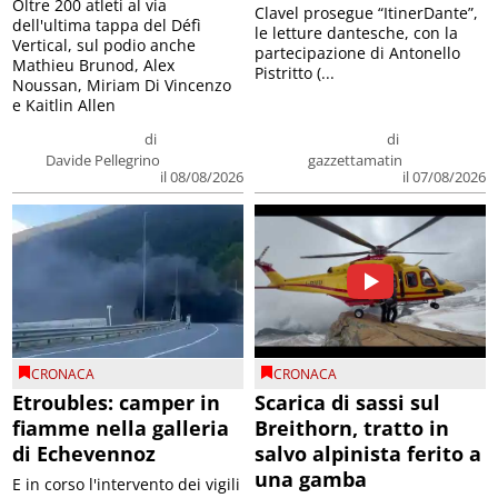
Oltre 200 atleti al via
Clavel prosegue “ItinerDante”,
dell'ultima tappa del Défì
le letture dantesche, con la
Vertical, sul podio anche
partecipazione di Antonello
Mathieu Brunod, Alex
Pistritto (...
Noussan, Miriam Di Vincenzo
e Kaitlin Allen
di
di
Davide Pellegrino
gazzettamatin
il 08/08/2026
il 07/08/2026
CRONACA
CRONACA
Etroubles: camper in
Scarica di sassi sul
fiamme nella galleria
Breithorn, tratto in
di Echevennoz
salvo alpinista ferito a
una gamba
E in corso l'intervento dei vigili