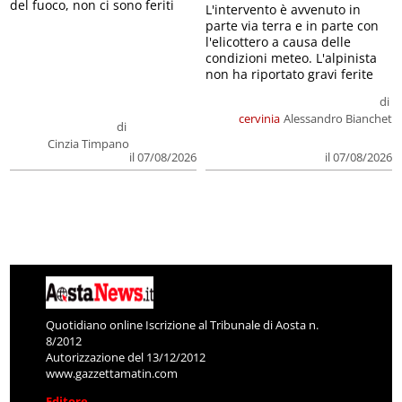
del fuoco, non ci sono feriti
L'intervento è avvenuto in
parte via terra e in parte con
l'elicottero a causa delle
condizioni meteo. L'alpinista
non ha riportato gravi ferite
di
cervinia
Alessandro Bianchet
di
Cinzia Timpano
il 07/08/2026
il 07/08/2026
Quotidiano online Iscrizione al Tribunale di Aosta n.
8/2012
Autorizzazione del 13/12/2012
www.gazzettamatin.com
Editore