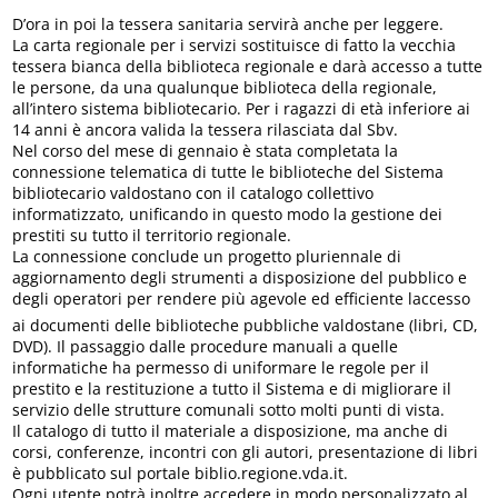
D’ora in poi la tessera sanitaria servirà anche per leggere.
La carta regionale per i servizi sostituisce di fatto la vecchia
tessera bianca della biblioteca regionale e darà accesso a tutte
le persone, da una qualunque biblioteca della regionale,
all’intero sistema bibliotecario. Per i ragazzi di età inferiore ai
14 anni è ancora valida la tessera rilasciata dal Sbv.
Nel corso del mese di gennaio è stata completata la
connessione telematica di tutte le biblioteche del Sistema
bibliotecario valdostano con il catalogo collettivo
informatizzato, unificando in questo modo la gestione dei
prestiti su tutto il territorio regionale.
La connessione conclude un progetto pluriennale di
aggiornamento degli strumenti a disposizione del pubblico e
degli operatori per rendere più agevole ed efficiente laccesso
ai documenti delle biblioteche pubbliche valdostane (libri, CD,
DVD). Il passaggio dalle procedure manuali a quelle
informatiche ha permesso di uniformare le regole per il
prestito e la restituzione a tutto il Sistema e di migliorare il
servizio delle strutture comunali sotto molti punti di vista.
Il catalogo di tutto il materiale a disposizione, ma anche di
corsi, conferenze, incontri con gli autori, presentazione di libri
è pubblicato sul portale biblio.regione.vda.it.
Ogni utente potrà inoltre accedere in modo personalizzato al