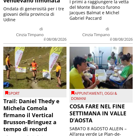
vendevano limonata
I primi a raggiungere la vetta
del Monte Bianco furono
Ondata di generosità per i tre
Jacques Balmat e Michel
giovani della provincia di
Gabriel Paccard
Udine
di
di
Cinzia Timpano
Cinzia Timpano
il 08/08/2026
il 08/08/2026
SPORT
APPUNTAMENTI
,
OGGI &
DOMANI
Trail: Daniel Thedy e
COSA FARE NEL FINE
Michela Comola
SETTIMANA IN VALLE
firmano il Vertical
D’AOSTA
Brusson-Bringuez a
tempo di record
SABATO 8 AGOSTO ALLEIN –
All’area verde Le Plan-de-