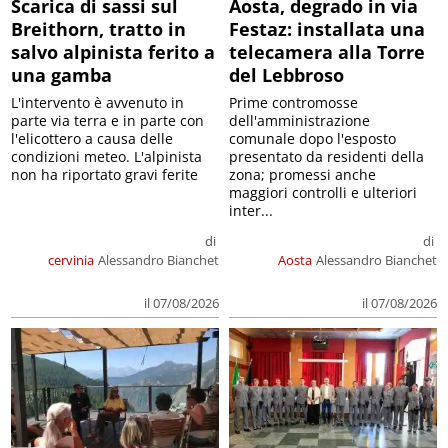
Scarica di sassi sul
Aosta, degrado in via
Breithorn, tratto in
Festaz: installata una
salvo alpinista ferito a
telecamera alla Torre
una gamba
del Lebbroso
L'intervento è avvenuto in
Prime contromosse
parte via terra e in parte con
dell'amministrazione
l'elicottero a causa delle
comunale dopo l'esposto
condizioni meteo. L'alpinista
presentato da residenti della
non ha riportato gravi ferite
zona; promessi anche
maggiori controlli e ulteriori
inter...
di
di
cervinia
Alessandro Bianchet
Aosta
Alessandro Bianchet
il 07/08/2026
il 07/08/2026