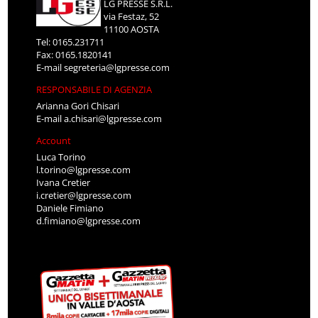
LG PRESSE S.R.L.
via Festaz, 52
11100 AOSTA
Tel: 0165.231711
Fax: 0165.1820141
E-mail
segreteria@lgpresse.com
RESPONSABILE DI AGENZIA
Arianna Gori Chisari
E-mail
a.chisari@lgpresse.com
Account
Luca Torino
l.torino@lgpresse.com
Ivana Cretier
i.cretier@lgpresse.com
Daniele Fimiano
d.fimiano@lgpresse.com