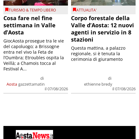
TURISMO & TEMPO LIBERO
ATTUALITA'
Cosa fare nel fine
Corpo forestale della
settimana in Valle
Valle d’Aosta: 12 nuovi
d’Aosta
agenti in servizio in 8
stazioni
GiocAosta prosegue tra le vie
del capoluogo; a Brissogne
Questa mattina, a palazzo
entra nel vivo la Feta de
regionale, si è tenuta la
l’Oumbra; Etroubles ospita la
cerimonia di giuramento
Veillà; a Chamois tocca al
Festival A...
di
di
Aosta
gazzettamatin
ethienne bredy
il 07/08/2026
il 07/08/2026