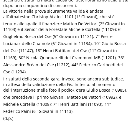
dopo una cinquantina di concorrenti.
La vittoria nella prova sicuramente valida è andata
all’altoatesino Christop Atz in 11101 (1° Giovani), che si è
tenuto alle spalle il finanziere Matteo De Vettori (2° Giovani in
11103) e il Senior della Forestale Michele Cortella (11109); 6°
Guglielmo Bosca del Cse (5° Giovani in 11131), 7° Pierre
Lucianaz dello Chamolé (6° Giovani in 11134), 10° Giulio Bosca
del Cse (11147), 18° Henri Battilani del Cse (11° Giovani in
11169), 30° Nicola Quaquarelli del Crammont MB (11201), 36°
Alessandro Bréan del Cse (11212), 44° Federico Gariboldi del
Cse (11234).
I risultati della seconda gara, invece, sono ancora sub judice,
in attesa della validazione della Fis. In testa, al momento
dell’interruzione (nella foto il podio), c’era Giulio Bosca (10985),
che precedeva il primo Giovani, Matteo De Vettori (10992), e
Michele Cortella (11008); 7° Henri Battilani (11093), 11°
Federico Paini (6° Giovani in 11113).
(d.p.)