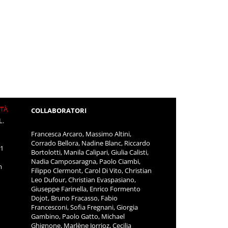
ITÀ
COLLABORATORI
L.
Francesca Arcaro, Massimo Altini,
Corrado Bellora, Nadine Blanc, Riccardo
11
Bortolotti, Manila Calipari, Giulia Calisti,
Nadia Camposaragna, Paolo Ciambi,
m
Filippo Clermont, Carol Di Vito, Christian
Leo Dufour, Christian Evaspasiano,
Giuseppe Farinella, Enrico Formento
Dojot, Bruno Fracasso, Fabio
Francesconi, Sofia Fregnani, Giorgia
Gambino, Paolo Gatto, Michael
Ghignone, Marlène Jorrioz, Cecilia