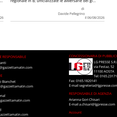
..
regionale in B; ufficializzate le avversarie dei gi...
di
Davide Pellegrino
026
il 06/08/2026
CONCESSIONARIA DI PUBBLIC
E RESPONSABILE
LG PRESSE S.R.
anti
via Festaz, 52
i@gazzettamatin.com
11100 AOSTA
NE
Tel: 0165.2317
Fax: 0165.1820141
o Bianchet
E-mail
segreteria@lgpresse.co
t@gazzettamatin.com
RESPONSABILE DI AGENZIA
enal
Arianna Gori Chisari
gazzettamatin.com
E-mail
a.chisari@lgpresse.com
d
Account
azzettamatin.com