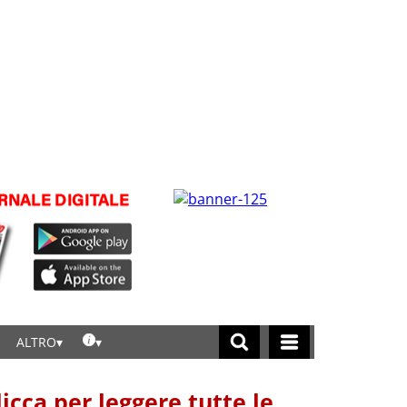
ALTRO
licca per leggere tutte le