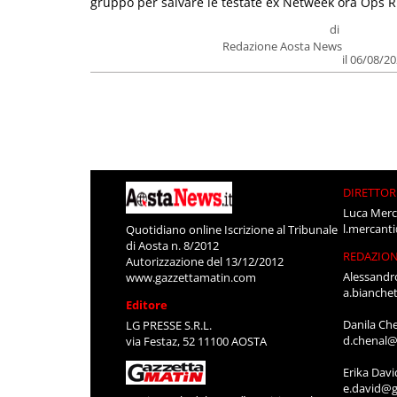
gruppo per salvare le testate ex Netweek ora Ops R.
di
Redazione Aosta News
il 06/08/2
DIRETTOR
Luca Merc
l.mercant
Quotidiano online Iscrizione al Tribunale
di Aosta n. 8/2012
REDAZIO
Autorizzazione del 13/12/2012
Alessandr
www.gazzettamatin.com
a.bianche
Editore
Danila Ch
LG PRESSE S.R.L.
d.chenal@
via Festaz, 52 11100 AOSTA
Erika Davi
e.david@g