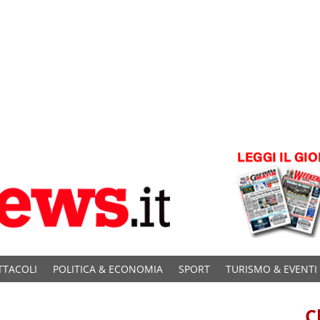
TTACOLI
POLITICA & ECONOMIA
SPORT
TURISMO & EVENTI
C