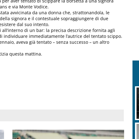
a per aver tentato di scippare la borsetta a una signora
éans e via Monte Vodice.
 stata avvicinata da una donna che, strattonandola, le
 della signora e il contestuale sopraggiungere di due
esistere dal suo intento.
ll’interno di un bar: la precisa descrizione fornita agli
 di individuare immediatamente l’autrice del tentato scippo.
ennaio, aveva già tentato – senza successo – un altro
stizia questa mattina.