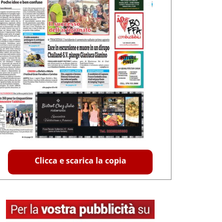
Clicca e scarica la copia