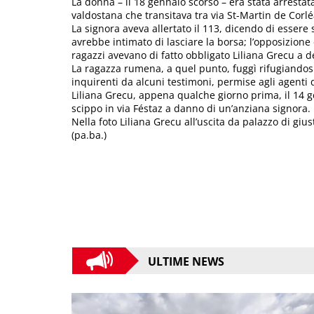
La donna – il 18 gennaio scorso – era stata arrestat
valdostana che transitava tra via St-Martin de Corl
La signora aveva allertato il 113, dicendo di essere
avrebbe intimato di lasciare la borsa; l’opposizione
ragazzi avevano di fatto obbligato Liliana Grecu a d
La ragazza rumena, a quel punto, fuggì rifugiandosi a
inquirenti da alcuni testimoni, permise agli agenti
Liliana Grecu, appena qualche giorno prima, il 14 g
scippo in via Féstaz a danno di un’anziana signora.
Nella foto Liliana Grecu all’uscita da palazzo di giu
(pa.ba.)
ULTIME NEWS