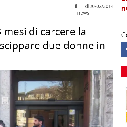
di
il
20/02/2014
n
news
 mesi di carcere la
C
 scippare due donne in