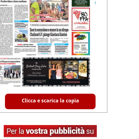
Clicca e scarica la copia