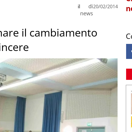
di
il
20/02/2014
n
news
nare il cambiamento
C
vincere