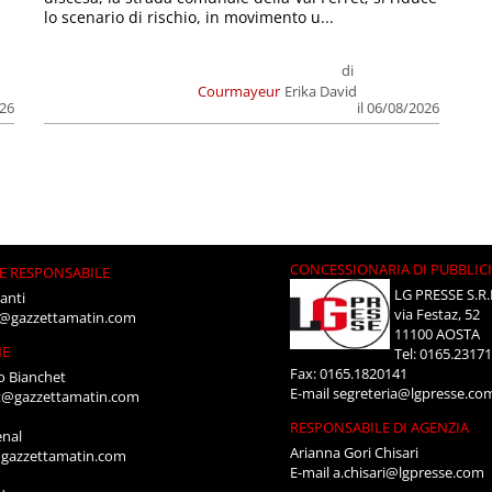
lo scenario di rischio, in movimento u...
di
Courmayeur
Erika David
026
il 06/08/2026
CONCESSIONARIA DI PUBBLIC
E RESPONSABILE
LG PRESSE S.R.
anti
via Festaz, 52
i@gazzettamatin.com
11100 AOSTA
NE
Tel: 0165.2317
Fax: 0165.1820141
o Bianchet
E-mail
segreteria@lgpresse.co
t@gazzettamatin.com
RESPONSABILE DI AGENZIA
enal
Arianna Gori Chisari
gazzettamatin.com
E-mail
a.chisari@lgpresse.com