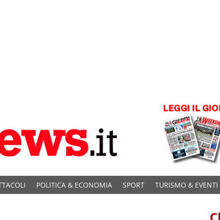
TTACOLI
POLITICA & ECONOMIA
SPORT
TURISMO & EVENTI
C