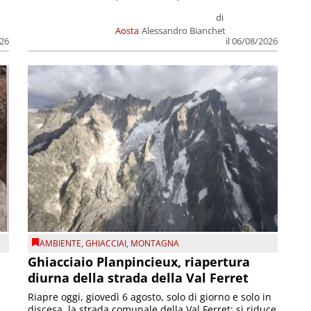
di
Aosta
Alessandro Bianchet
026
il 06/08/2026
AMBIENTE
,
GHIACCIAI
,
MONTAGNA
Ghiacciaio Planpincieux, riapertura
diurna della strada della Val Ferret
Riapre oggi, giovedì 6 agosto, solo di giorno e solo in
discesa, la strada comunale della Val Ferret; si riduce