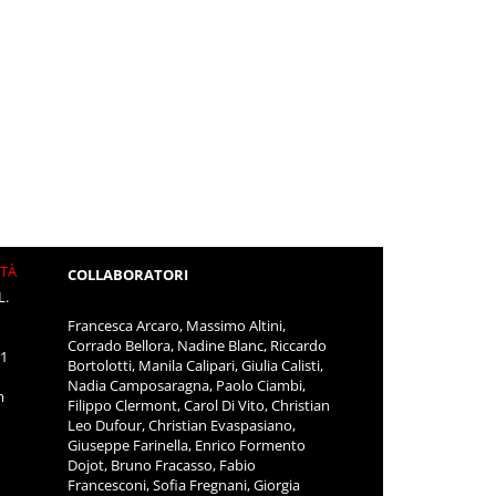
ITÀ
COLLABORATORI
L.
Francesca Arcaro, Massimo Altini,
Corrado Bellora, Nadine Blanc, Riccardo
11
Bortolotti, Manila Calipari, Giulia Calisti,
Nadia Camposaragna, Paolo Ciambi,
m
Filippo Clermont, Carol Di Vito, Christian
Leo Dufour, Christian Evaspasiano,
Giuseppe Farinella, Enrico Formento
Dojot, Bruno Fracasso, Fabio
Francesconi, Sofia Fregnani, Giorgia