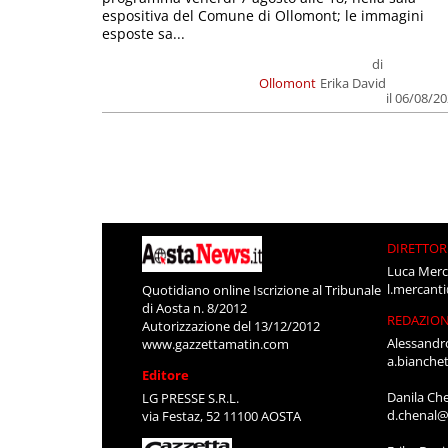
espositiva del Comune di Ollomont; le immagini
esposte sa...
di
Ollomont
Erika David
il 06/08/2
DIRETTOR
Luca Merc
l.mercant
Quotidiano online Iscrizione al Tribunale
di Aosta n. 8/2012
REDAZIO
Autorizzazione del 13/12/2012
Alessandr
www.gazzettamatin.com
a.bianche
Editore
Danila Ch
LG PRESSE S.R.L.
d.chenal@
via Festaz, 52 11100 AOSTA