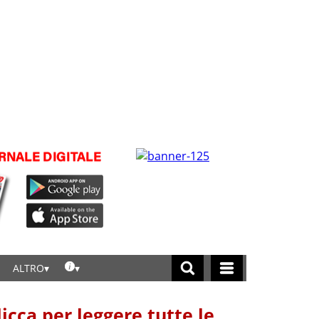
ALTRO
licca per leggere tutte le