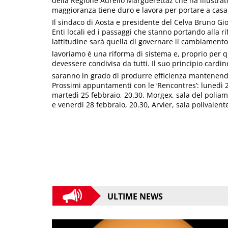
della Regione Aurelio Marguerettaz che ha illustrato
maggioranza tiene duro e lavora per portare a casa de
Il sindaco di Aosta e presidente del Celva Bruno Gio
Enti locali ed i passaggi che stanno portando alla
lattitudine sarà quella di governare il cambiamento
lavoriamo è una riforma di sistema e, proprio per 
devessere condivisa da tutti. Il suo principio cardine
saranno in grado di produrre efficienza mantenendo 
Prossimi appuntamenti con le ‘Rencontres’: lunedì 2
martedì 25 febbraio, 20.30, Morgex, sala del poliam
e venerdì 28 febbraio, 20.30, Arvier, sala polivalent
ULTIME NEWS