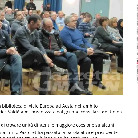
a biblioteca di viale Europa ad Aosta nell’ambito
te des Valdôtains’ organizzata dal gruppo consiliare dellUnion
di trovare unità dintenti e maggiore coesione su alcuni
sta Ennio Pastoret ha passato la parola al vice-presidente