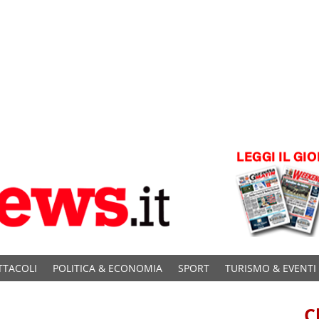
TTACOLI
POLITICA & ECONOMIA
SPORT
TURISMO & EVENTI
C