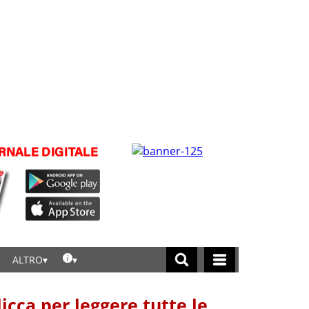
ALTRO
licca per leggere tutte le