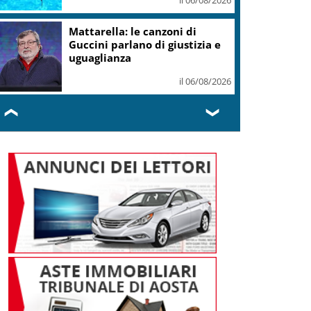
+6% a 711 mln
il 06/08/2026
Vino, Consorzio Chianti in
Canada: due masterclass a
Toronto e Montreal
il 06/08/2026
❮
❯