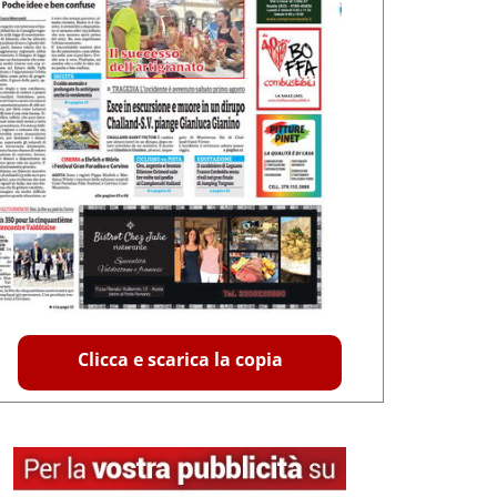
Clicca e scarica la copia