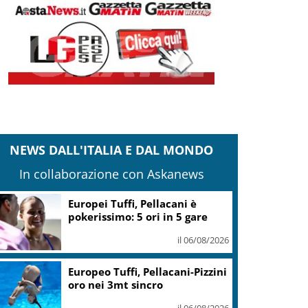
NEWS DALL'ITALIA E DAL MONDO
In collaborazione con Askanews
Guccini, Mattarella: sue
canzoni parlano di giustizia e
uguaglianza
il 06/08/2026
Mediobanca sigla il I semestre
con risultati da record, utile