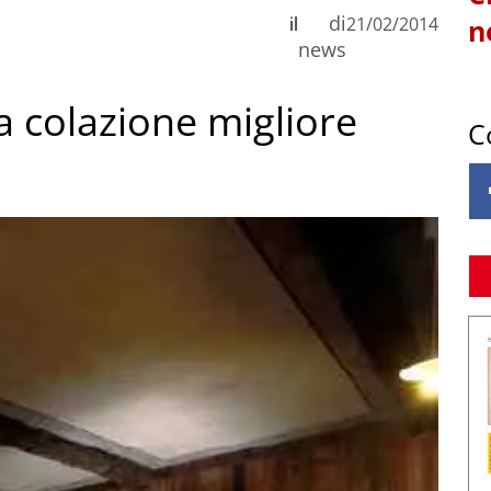
di
il
21/02/2014
n
news
la colazione migliore
C