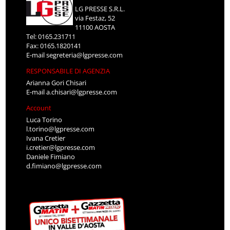
LG PRESSE S.R.L.
via Festaz, 52
11100 AOSTA
Tel: 0165.231711
Fax: 0165.1820141
E-mail
segreteria@lgpresse.com
RESPONSABILE DI AGENZIA
Arianna Gori Chisari
E-mail
a.chisari@lgpresse.com
Account
Luca Torino
l.torino@lgpresse.com
Ivana Cretier
i.cretier@lgpresse.com
Daniele Fimiano
d.fimiano@lgpresse.com