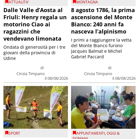
ATTUALITA'
MONTAGNA
Dalle Valle d’Aosta al
8 agosto 1786, la prima
Friuli: Henry regala un
ascensione del Monte
motorino Ciao ai
Bianco: 240 anni fa
ragazzini che
nasceva l’alpinismo
vendevano limonata
I primi a raggiungere la vetta
del Monte Bianco furono
Ondata di generosità per i tre
Jacques Balmat e Michel
giovani della provincia di
Gabriel Paccard
Udine
di
di
Cinzia Timpano
Cinzia Timpano
il 08/08/2026
il 08/08/2026
SPORT
APPUNTAMENTI
,
OGGI &
DOMANI