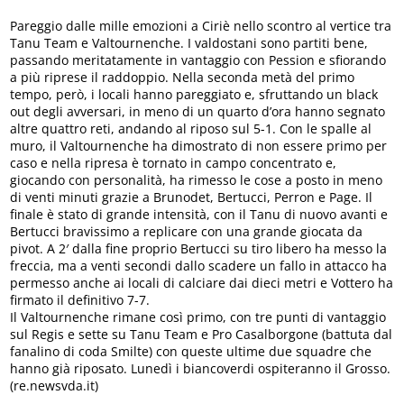
Pareggio dalle mille emozioni a Ciriè nello scontro al vertice tra
Tanu Team e Valtournenche. I valdostani sono partiti bene,
passando meritatamente in vantaggio con Pession e sfiorando
a più riprese il raddoppio. Nella seconda metà del primo
tempo, però, i locali hanno pareggiato e, sfruttando un black
out degli avversari, in meno di un quarto d’ora hanno segnato
altre quattro reti, andando al riposo sul 5-1. Con le spalle al
muro, il Valtournenche ha dimostrato di non essere primo per
caso e nella ripresa è tornato in campo concentrato e,
giocando con personalità, ha rimesso le cose a posto in meno
di venti minuti grazie a Brunodet, Bertucci, Perron e Page. Il
finale è stato di grande intensità, con il Tanu di nuovo avanti e
Bertucci bravissimo a replicare con una grande giocata da
pivot. A 2′ dalla fine proprio Bertucci su tiro libero ha messo la
freccia, ma a venti secondi dallo scadere un fallo in attacco ha
permesso anche ai locali di calciare dai dieci metri e Vottero ha
firmato il definitivo 7-7.
Il Valtournenche rimane così primo, con tre punti di vantaggio
sul Regis e sette su Tanu Team e Pro Casalborgone (battuta dal
fanalino di coda Smilte) con queste ultime due squadre che
hanno già riposato. Lunedì i biancoverdi ospiteranno il Grosso.
(re.newsvda.it)