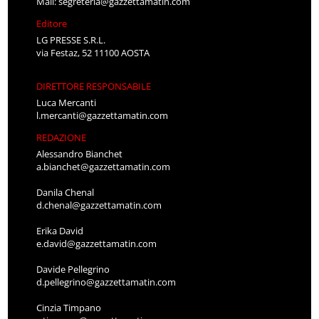
Mail:
segreteria@gazzettamatin.com
Editore
LG PRESSE S.R.L.
via Festaz, 52 11100 AOSTA
DIRETTORE RESPONSABILE
Luca Mercanti
l.mercanti@gazzettamatin.com
REDAZIONE
Alessandro Bianchet
a.bianchet@gazzettamatin.com
Danila Chenal
d.chenal@gazzettamatin.com
Erika David
e.david@gazzettamatin.com
Davide Pellegrino
d.pellegrino@gazzettamatin.com
Cinzia Timpano