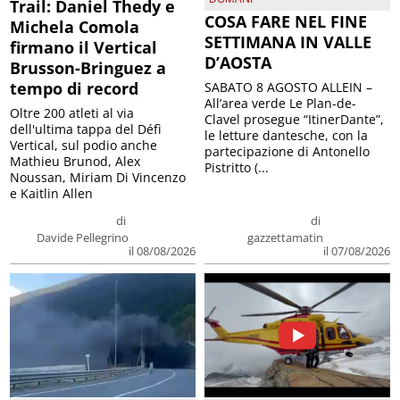
Trail: Daniel Thedy e
COSA FARE NEL FINE
Michela Comola
SETTIMANA IN VALLE
firmano il Vertical
D’AOSTA
Brusson-Bringuez a
tempo di record
SABATO 8 AGOSTO ALLEIN –
All’area verde Le Plan-de-
Oltre 200 atleti al via
Clavel prosegue “ItinerDante”,
dell'ultima tappa del Défì
le letture dantesche, con la
Vertical, sul podio anche
partecipazione di Antonello
Mathieu Brunod, Alex
Pistritto (...
Noussan, Miriam Di Vincenzo
e Kaitlin Allen
di
di
Davide Pellegrino
gazzettamatin
il 08/08/2026
il 07/08/2026