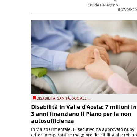
Davide Pellegrino
il 07/08/2
DISABILITÀ
,
SANITÀ
,
SOCIALE
, ...
Disabilità in Valle d’Aosta: 7 milioni in
3 anni finanziano il Piano per la non
autosufficienza
In via sperimentale, l'Esecutivo ha approvato nuovi
criteri per garantire maggiore flessibilità alle misur