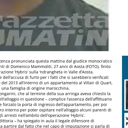
entenza pronunciata questa mattina dal giudice monocratico
nti di Domenico Mammoliti, 27 anni di Aosta (FOTO), finito
azione ‘Hybris’ sulla ‘ndrangheta in Valle d’Aosta.
ell’accusa di furto per i fatti che si sarebbero verificati
del 2013 all’interno di un appartamento al Villair di Quart,
a una famiglia di origine marocchina.
ngarini, che al termine della sua arringa aveva chiesto la
’alloggio in questione – complice l’assenza dell’affittuario
forzato la porta di ingresso dell’appartamento, per poi
oro interno per poter ospitare nell’alloggio alcuni parenti di
i arresti nell’ambito dell’operazione ‘Hybris’.
V
ittoria – ha spiegato in aula il legale difensore di
P
partire dal fatto che nel capo di imputazione si parla di