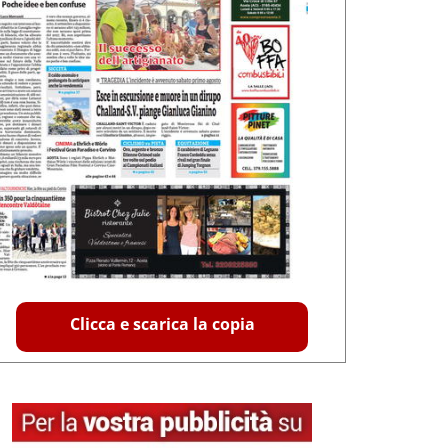
Clicca e scarica la copia