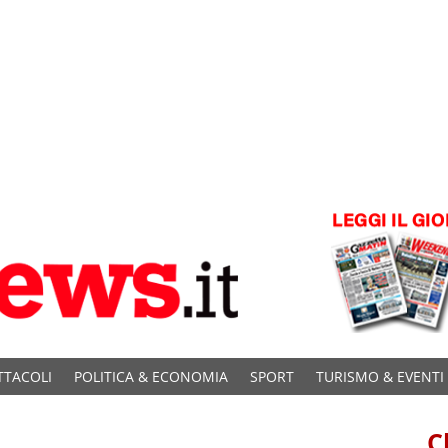
TTACOLI
POLITICA & ECONOMIA
SPORT
TURISMO & EVENTI
C