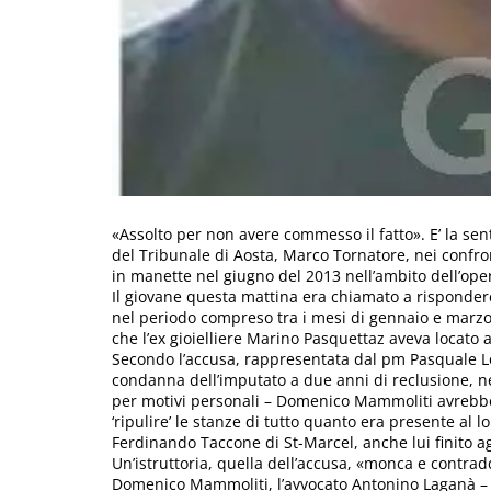
«Assolto per non avere commesso il fatto». E’ la s
del Tribunale di Aosta, Marco Tornatore, nei confro
in manette nel giugno del 2013 nell’ambito dell’oper
Il giovane questa mattina era chiamato a rispondere d
nel periodo compreso tra i mesi di gennaio e marzo 
che l’ex gioielliere Marino Pasquettaz aveva locato 
Secondo l’accusa, rappresentata dal pm Pasquale Lo
condanna dell’imputato a due anni di reclusione, nell
per motivi personali – Domenico Mammoliti avrebbe 
‘ripulire’ le stanze di tutto quanto era presente al l
Ferdinando Taccone di St-Marcel, anche lui finito agl
Un’istruttoria, quella dell’accusa, «monca e contradd
Domenico Mammoliti, l’avvocato Antonino Laganà – a 