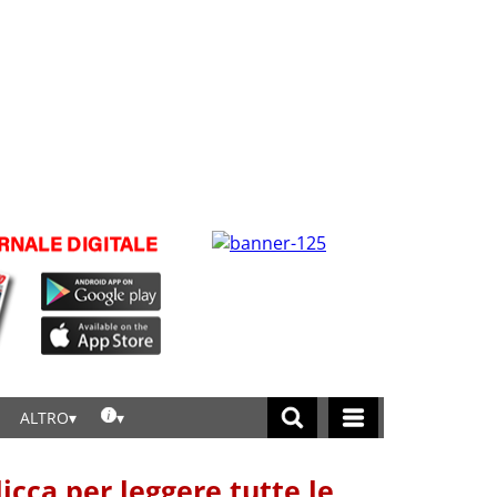
ALTRO
licca per leggere tutte le