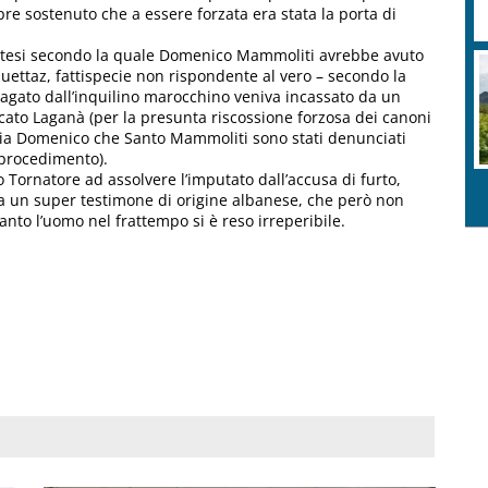
re sostenuto che a essere forzata era stata la porta di
a tesi secondo la quale Domenico Mammoliti avrebbe avuto
quettaz, fattispecie non rispondente al vero – secondo la
o pagato dall’inquilino marocchino veniva incassato da un
cato Laganà (per la presunta riscossione forzosa dei canoni
 sia Domenico che Santo Mammoliti sono stati denunciati
 procedimento).
o Tornatore ad assolvere l’imputato dall’accusa di furto,
da un super testimone di origine albanese, che però non
nto l’uomo nel frattempo si è reso irreperibile.