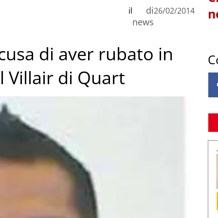
di
il
26/02/2014
n
news
ccusa di aver rubato in
C
Villair di Quart