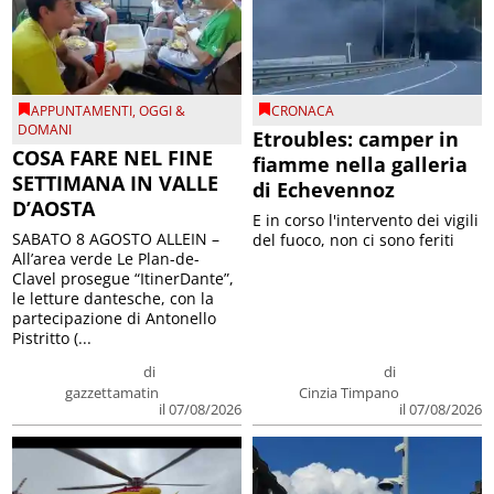
APPUNTAMENTI
,
OGGI &
CRONACA
DOMANI
Etroubles: camper in
COSA FARE NEL FINE
fiamme nella galleria
SETTIMANA IN VALLE
di Echevennoz
D’AOSTA
E in corso l'intervento dei vigili
SABATO 8 AGOSTO ALLEIN –
del fuoco, non ci sono feriti
All’area verde Le Plan-de-
Clavel prosegue “ItinerDante”,
le letture dantesche, con la
partecipazione di Antonello
Pistritto (...
di
di
gazzettamatin
Cinzia Timpano
il 07/08/2026
il 07/08/2026