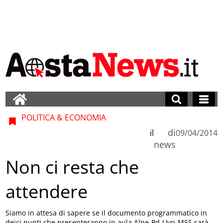
POLITICA & ECONOMIA
di
il
09/04/2014
news
Non ci resta che
attendere
Siamo in attesa di sapere se il documento programmatico in
deici punti che presenteranno in aula Alpe-Pd-Uvp-M5S sarà