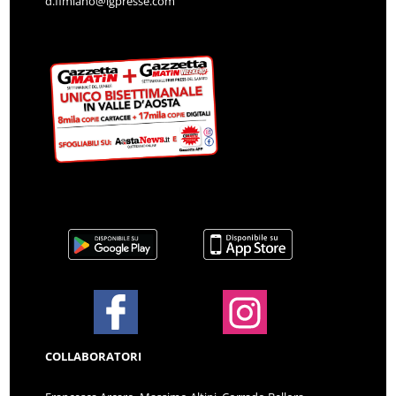
d.fimiano@lgpresse.com
COLLABORATORI