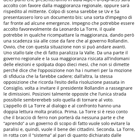
accolto con favore dalla maggioranza regionale, oppure sarà
rispedito al mittente. Colpo di scena sarebbe se Uv e Sa
presentassero loro un documento bis: una sorta d’impegno di
far fronte ad alcune emergenze. Impegno che potrebbe essere
accolto favorevolmente da Leonardo La Torre, il quale
potrebbe in qualche ricompattare la maggioranza, dando però
una scadenza sia alle cose da fare che al governo Rollandin.
Ovvio, che con questa situazione non si può andare avanti.
Uno stallo tale che di fatto paralizza la Valle. Da una parte il
governo regionale e la sua maggioranza risicata all’indomani
delle elezioni e spolpata dopo dieci mesi, che non si dimette
perché dice che l’opposizione non ha i numeri per la mozione
di sfiducia che la farebbe cadere; dall’altra, la stessa
opposizione che ricorda l’esito della risoluzione passata in
Consiglio, volta a invitare il presidente Rollandin a rassegnare
le dimissioni. Posizioni talmente opposte che l’unica strada
possibile sembrerebeb solo quella di tornare al voto.
L’appello di La Torre al dialogo e al confronto hanno una
doppia lettura molta pratica. Prima. La Torre si è reso conto
che il braccio di ferro non porterà da nessuna parte e che
“aprendo” a un governo di scopo di fatto vuole solo evitare la
paralisi e, quindi, vuole il bene dei cittadini. Seconda. La Torre,
in rotta con il “sistema” al pari di quanto dichiarato dalle