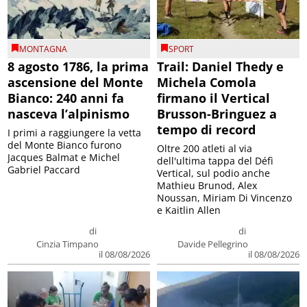
MONTAGNA
SPORT
8 agosto 1786, la prima
Trail: Daniel Thedy e
ascensione del Monte
Michela Comola
Bianco: 240 anni fa
firmano il Vertical
nasceva l’alpinismo
Brusson-Bringuez a
tempo di record
I primi a raggiungere la vetta
del Monte Bianco furono
Oltre 200 atleti al via
Jacques Balmat e Michel
dell'ultima tappa del Défì
Gabriel Paccard
Vertical, sul podio anche
Mathieu Brunod, Alex
Noussan, Miriam Di Vincenzo
e Kaitlin Allen
di
di
Cinzia Timpano
Davide Pellegrino
il 08/08/2026
il 08/08/2026