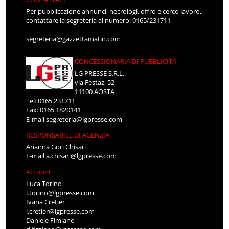
Per pubblicazione annunci, necrologi, offro e cerco lavoro,
contattare la segreteria al numero: 0165/231711
segreteria@gazzettamatin.com
CONCESSIONARIA DI PUBBLICITÀ
LG PRESSE S.R.L.
via Festaz, 52
11100 AOSTA
Tel: 0165.231711
Fax: 0165.1820141
E-mail
segreteria@lgpresse.com
RESPONSABILE DI AGENZIA
Arianna Gori Chisari
E-mail
a.chisari@lgpresse.com
Account
Luca Torino
l.torino@lgpresse.com
Ivana Cretier
i.cretier@lgpresse.com
Daniele Fimiano