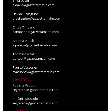
Erika David
e.david@gazzettamatin.com
Davide Pellegrino
d.pellegrino@gazzettamatin.com
Cinzia Timpano
c.timpano@gazzettamatin.com
Arianna Papalia
a.papalia@gazzettamatin.com
Thomas Piccot
t.piccot@gazzettamatin.com
Fausto Vassoney
f.vassoney@gazzettamatin.com
SEGRETERIA
Roberta Prodoti
segreteria@gazzettamatin.com
Stefania Muscolo
segreteria@gazzettamatin.com
CONTATTACI