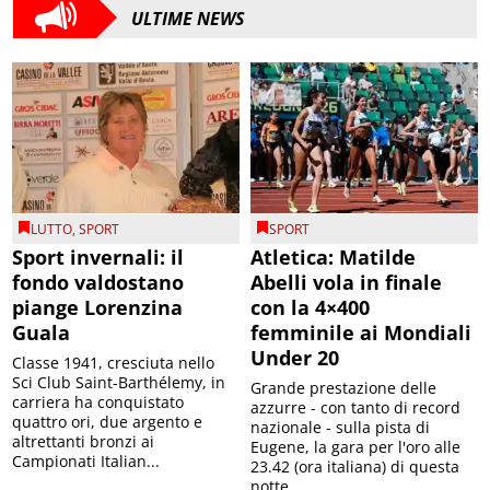
ULTIME NEWS
LUTTO
,
SPORT
SPORT
Sport invernali: il
Atletica: Matilde
fondo valdostano
Abelli vola in finale
piange Lorenzina
con la 4×400
Guala
femminile ai Mondiali
Under 20
Classe 1941, cresciuta nello
Sci Club Saint-Barthélemy, in
Grande prestazione delle
carriera ha conquistato
azzurre - con tanto di record
quattro ori, due argento e
nazionale - sulla pista di
altrettanti bronzi ai
Eugene, la gara per l'oro alle
Campionati Italian...
23.42 (ora italiana) di questa
notte