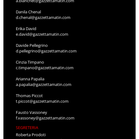
a.bianchet@gazzettamatin.com
Danila Chenal
d.chenal@gazzettamatin.com
Erika David
e.david@gazzettamatin.com
Davide Pellegrino
d.pellegrino@gazzettamatin.com
Cinzia Timpano
c.timpano@gazzettamatin.com
Arianna Papalia
a.papalia@gazzettamatin.com
Thomas Piccot
t.piccot@gazzettamatin.com
Fausto Vassoney
f.vassoney@gazzettamatin.com
SEGRETERIA
Roberta Prodoti