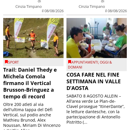
di
di
Cinzia Timpano
Cinzia Timpano
il 08/08/2026
il 08/08/2026
SPORT
APPUNTAMENTI
,
OGGI &
DOMANI
Trail: Daniel Thedy e
COSA FARE NEL FINE
Michela Comola
SETTIMANA IN VALLE
firmano il Vertical
D’AOSTA
Brusson-Bringuez a
tempo di record
SABATO 8 AGOSTO ALLEIN –
All’area verde Le Plan-de-
Oltre 200 atleti al via
Clavel prosegue “ItinerDante”,
dell'ultima tappa del Défì
le letture dantesche, con la
Vertical, sul podio anche
partecipazione di Antonello
Mathieu Brunod, Alex
Pistritto (...
Noussan, Miriam Di Vincenzo