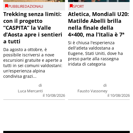
PUBBLIREDAZIONALI
SPORT
Trekking senza limiti:
Atletica, Mondiali U20:
con il progetto
Matilde Abelli brilla
“CASPITA” la Valle
nella finale della
d’Aosta apre i sentieri
4×400, ma l’Italia è 7ª
a tutti
Si è chiusa l'esperienza
dell'atleta valdostana a
Da agosto a ottobre, è
Eugene, Stati Uniti, dove ha
possibile iscriversi a nove
preso parte alla rassegna
escursioni gratuite e aperte a
iridata di categoria
tutti in sei comuni valdostani:
un'esperienza alpina
condivisa grazi...
di
di
Luca Mercanti
Fausto Vassoney
il 10/08/2026
il 10/08/2026