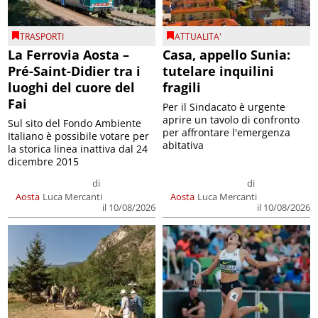
TRASPORTI
ATTUALITA'
La Ferrovia Aosta –
Casa, appello Sunia:
Pré-Saint-Didier tra i
tutelare inquilini
luoghi del cuore del
fragili
Fai
Per il Sindacato è urgente
aprire un tavolo di confronto
Sul sito del Fondo Ambiente
per affrontare l'emergenza
Italiano è possibile votare per
abitativa
la storica linea inattiva dal 24
dicembre 2015
di
di
Aosta
Luca Mercanti
Aosta
Luca Mercanti
il 10/08/2026
il 10/08/2026