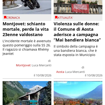
CRONACA
ATTUALITA'
Montjovet: schianto
Violenza sulle donne:
mortale, perde la vita
il Comune di Aosta
23enne valdostano
aderisce a campagna
“Mai bandiera bianca”
L'incidente mortale è avvenuto
questo pomeriggio sulla SS 26.
Il simbolo della campagna è
Il ragazzo si chiamava Rhémy
una bandiera bianca, che è
Jeantet
stata esposta in Municipio
di
Montjovet
Luca Mercanti
di
Aosta
Luca Mercanti
il 10/08/2026
il 10/08/2026