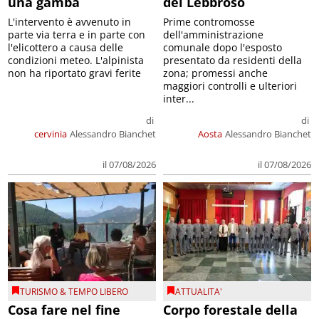
una gamba
del Lebbroso
L'intervento è avvenuto in
Prime contromosse
parte via terra e in parte con
dell'amministrazione
l'elicottero a causa delle
comunale dopo l'esposto
condizioni meteo. L'alpinista
presentato da residenti della
non ha riportato gravi ferite
zona; promessi anche
maggiori controlli e ulteriori
inter...
di
di
cervinia
Alessandro Bianchet
Aosta
Alessandro Bianchet
il 07/08/2026
il 07/08/2026
TURISMO & TEMPO LIBERO
ATTUALITA'
Cosa fare nel fine
Corpo forestale della