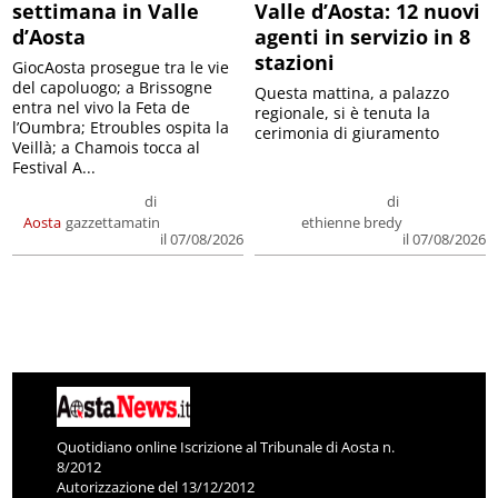
settimana in Valle
Valle d’Aosta: 12 nuovi
d’Aosta
agenti in servizio in 8
stazioni
GiocAosta prosegue tra le vie
del capoluogo; a Brissogne
Questa mattina, a palazzo
entra nel vivo la Feta de
regionale, si è tenuta la
l’Oumbra; Etroubles ospita la
cerimonia di giuramento
Veillà; a Chamois tocca al
Festival A...
di
di
Aosta
gazzettamatin
ethienne bredy
il 07/08/2026
il 07/08/2026
Quotidiano online Iscrizione al Tribunale di Aosta n.
8/2012
Autorizzazione del 13/12/2012