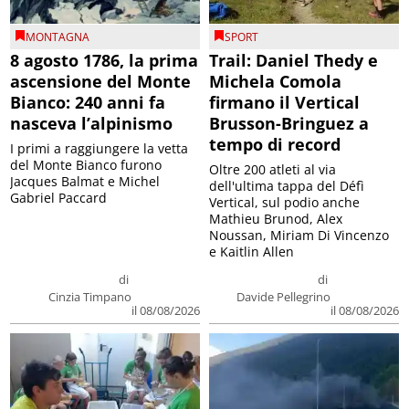
MONTAGNA
SPORT
8 agosto 1786, la prima
Trail: Daniel Thedy e
ascensione del Monte
Michela Comola
Bianco: 240 anni fa
firmano il Vertical
nasceva l’alpinismo
Brusson-Bringuez a
tempo di record
I primi a raggiungere la vetta
del Monte Bianco furono
Oltre 200 atleti al via
Jacques Balmat e Michel
dell'ultima tappa del Défì
Gabriel Paccard
Vertical, sul podio anche
Mathieu Brunod, Alex
Noussan, Miriam Di Vincenzo
e Kaitlin Allen
di
di
Cinzia Timpano
Davide Pellegrino
il 08/08/2026
il 08/08/2026