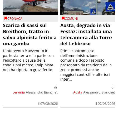
CRONACA
COMUNI
Scarica di sassi sul
Aosta, degrado in via
Breithorn, tratto in
Festaz: installata una
salvo alpinista ferito a
telecamera alla Torre
una gamba
del Lebbroso
L'intervento è avvenuto in
Prime contromosse
parte via terra e in parte con
dell'amministrazione
l'elicottero a causa delle
comunale dopo l'esposto
condizioni meteo. L'alpinista
presentato da residenti della
non ha riportato gravi ferite
zona; promessi anche
maggiori controlli e ulteriori
inter...
di
di
cervinia
Alessandro Bianchet
Aosta
Alessandro Bianchet
il 07/08/2026
il 07/08/2026