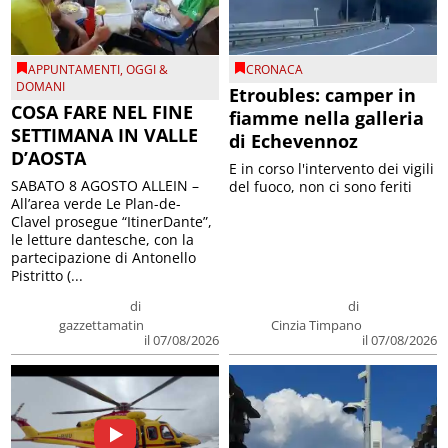
APPUNTAMENTI
,
OGGI &
CRONACA
DOMANI
Etroubles: camper in
COSA FARE NEL FINE
fiamme nella galleria
SETTIMANA IN VALLE
di Echevennoz
D’AOSTA
E in corso l'intervento dei vigili
SABATO 8 AGOSTO ALLEIN –
del fuoco, non ci sono feriti
All’area verde Le Plan-de-
Clavel prosegue “ItinerDante”,
le letture dantesche, con la
partecipazione di Antonello
Pistritto (...
di
di
gazzettamatin
Cinzia Timpano
il 07/08/2026
il 07/08/2026