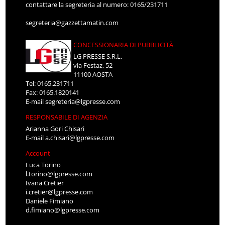
contattare la segreteria al numero: 0165/231711
segreteria@gazzettamatin.com
CONCESSIONARIA DI PUBBLICITÀ
LG PRESSE S.R.L.
via Festaz, 52
11100 AOSTA
Tel: 0165.231711
Fax: 0165.1820141
E-mail
segreteria@lgpresse.com
RESPONSABILE DI AGENZIA
Arianna Gori Chisari
E-mail
a.chisari@lgpresse.com
Account
Luca Torino
l.torino@lgpresse.com
Ivana Cretier
i.cretier@lgpresse.com
Daniele Fimiano
d.fimiano@lgpresse.com