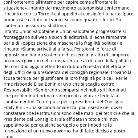
confronteremo all’interno per capire come affrontare la
situazione». Intanto dal movimento autonomista confermano
l’incontro con La Torre il cui appello ai consiglieri a partecipare
numerosi è caduto nel vuoto, secondo quanto riferito. Sui
contenuti nessuno si sbottona.
Intanto Union valdôtaine e Union valdôtaine progressiste si
fronteggiano sul web a suon di editoriali. Il leone rampante
parla di «opposizione che maschera la fragilità politica» e
rincara: «Siamo arrivati alla farsa. Per giorni le forze di
opposizione hanno sostenuto di essere in grado di comporre
un nuovo governo nella trasparenza e al di fuori della politica
dei corridoi: oggi, mettendo in dubbio l’onestà intellettuale
degli uffici della presidenza del consiglio regionale, trovano la
scusa tecnica per giustificare la loro fragilità politica». Per le
rime risponde Elisa Bonin di Uvp che si scaglia contro i
‘Responsabili’: «Sembrano scomparsi nel nulla gli illuminati
che pochi minuti prima erano pronti a giurare fedeltà al
cambiamento». Ce n’è pure per il presidente del Consiglio
Emily Rini: «Una seconda amarezza, poi, risiede nel dover
constatare che le Istituzioni sono nelle mani dei tecnici e che la
Presidente del Consiglio si sia affidata in toto a chi, non
sappiamo se per qualche scrupolo o per impedire la
formazione di un nuovo governo, ha di fatto deciso a posto
suo».