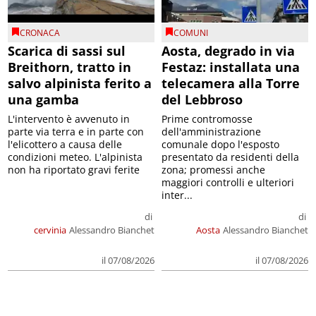
CRONACA
COMUNI
Scarica di sassi sul
Aosta, degrado in via
Breithorn, tratto in
Festaz: installata una
salvo alpinista ferito a
telecamera alla Torre
una gamba
del Lebbroso
L'intervento è avvenuto in
Prime contromosse
parte via terra e in parte con
dell'amministrazione
l'elicottero a causa delle
comunale dopo l'esposto
condizioni meteo. L'alpinista
presentato da residenti della
non ha riportato gravi ferite
zona; promessi anche
maggiori controlli e ulteriori
inter...
di
di
cervinia
Alessandro Bianchet
Aosta
Alessandro Bianchet
il 07/08/2026
il 07/08/2026