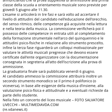
annunciando che la prova suppletiva di ammissione alla prima
classe della scuola a orientamento musicale sono previste per
giovedì 5 giugno alle 11.30.
L’esame si articolerà in tre fasi e sarà volto ad accertare il
livello di attitudini del candidato nell’educazione dell’orecchio,
del senso ritmico, delle competenze già acquisite nella lettura
e nella teoria della musica. La commissione verificherà poi il
possesso delle competenze in entrata utili al completamento
della formazione strumentale nell’arco del quinquennio e le
attitudini psico-fisiche in relazione allo strumento prescelto,
infine la terza fase riguarderà un colloqui motivazionale per
valutare le attività musicali pregresse che devono essere
certificate dall’ente organizzatore con la documentazione
consegnata in segreteria all’atto dell’iscrizione alla prova di
ammissione.
La graduatoria finale sarà pubblicata venerdì 6 giugno.
Al candidato ammesso la commissione attribuirà inoltre un
secondo strumento monodico se il primo è polifonico (o
viceversa), in base alle esigenze della musica d’insieme, alla
valutazione psico-fisica e attitudinale e a eventuali richieste da
parte dello studente.
Nella foto un concerto del liceo musicale – FOTO SALVATORE
LIVECCHI – MULTIMEDIAVDA.COM
(re.vdanews.it)