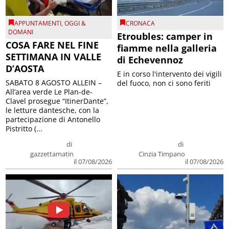
APPUNTAMENTI
,
OGGI &
CRONACA
DOMANI
Etroubles: camper in
COSA FARE NEL FINE
fiamme nella galleria
SETTIMANA IN VALLE
di Echevennoz
D’AOSTA
E in corso l'intervento dei vigili
SABATO 8 AGOSTO ALLEIN –
del fuoco, non ci sono feriti
All’area verde Le Plan-de-
Clavel prosegue “ItinerDante”,
le letture dantesche, con la
partecipazione di Antonello
Pistritto (...
di
di
gazzettamatin
Cinzia Timpano
il 07/08/2026
il 07/08/2026