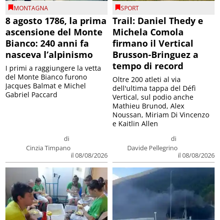
MONTAGNA
SPORT
8 agosto 1786, la prima
Trail: Daniel Thedy e
ascensione del Monte
Michela Comola
Bianco: 240 anni fa
firmano il Vertical
nasceva l’alpinismo
Brusson-Bringuez a
tempo di record
I primi a raggiungere la vetta
del Monte Bianco furono
Oltre 200 atleti al via
Jacques Balmat e Michel
dell'ultima tappa del Défì
Gabriel Paccard
Vertical, sul podio anche
Mathieu Brunod, Alex
Noussan, Miriam Di Vincenzo
e Kaitlin Allen
di
di
Cinzia Timpano
Davide Pellegrino
il 08/08/2026
il 08/08/2026