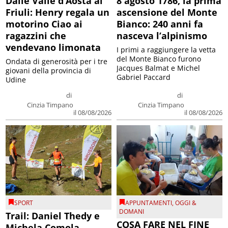
Dalle Valle d’Aosta al
8 agosto 1786, la prima
Friuli: Henry regala un
ascensione del Monte
motorino Ciao ai
Bianco: 240 anni fa
ragazzini che
nasceva l’alpinismo
vendevano limonata
I primi a raggiungere la vetta
del Monte Bianco furono
Ondata di generosità per i tre
Jacques Balmat e Michel
giovani della provincia di
Gabriel Paccard
Udine
di
di
Cinzia Timpano
Cinzia Timpano
il 08/08/2026
il 08/08/2026
SPORT
APPUNTAMENTI
,
OGGI &
DOMANI
Trail: Daniel Thedy e
COSA FARE NEL FINE
Michela Comola