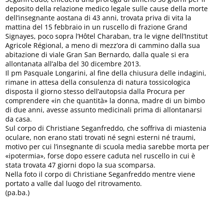
deposito della relazione medico legale sulle cause della morte
dell’insegnante aostana di 43 anni, trovata priva di vita la
mattina del 15 febbraio in un ruscello di frazione Grand
Signayes, poco sopra l’Hôtel Charaban, tra le vigne dell’Institut
Agricole Régional, a meno di mezz’ora di cammino dalla sua
abitazione di viale Gran San Bernardo, dalla quale si era
allontanata all’alba del 30 dicembre 2013.
Il pm Pasquale Longarini, al fine della chiusura delle indagini,
rimane in attesa della consulenza di natura tossicologica
disposta il giorno stesso dell’autopsia dalla Procura per
comprendere «in che quantità» la donna, madre di un bimbo
di due anni, avesse assunto medicinali prima di allontanarsi
da casa.
Sul corpo di Christiane Seganfreddo, che soffriva di miastenia
oculare, non erano stati trovati né segni esterni né traumi,
motivo per cui l’insegnante di scuola media sarebbe morta per
«ipotermia», forse dopo essere caduta nel ruscello in cui è
stata trovata 47 giorni dopo la sua scomparsa.
Nella foto il corpo di Christiane Seganfreddo mentre viene
portato a valle dal luogo del ritrovamento.
(pa.ba.)