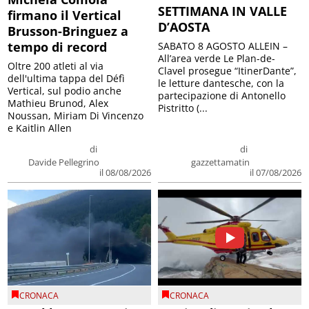
SETTIMANA IN VALLE
firmano il Vertical
D’AOSTA
Brusson-Bringuez a
tempo di record
SABATO 8 AGOSTO ALLEIN –
All’area verde Le Plan-de-
Oltre 200 atleti al via
Clavel prosegue “ItinerDante”,
dell'ultima tappa del Défì
le letture dantesche, con la
Vertical, sul podio anche
partecipazione di Antonello
Mathieu Brunod, Alex
Pistritto (...
Noussan, Miriam Di Vincenzo
e Kaitlin Allen
di
di
Davide Pellegrino
gazzettamatin
il 08/08/2026
il 07/08/2026
CRONACA
CRONACA