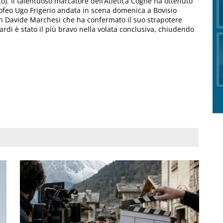
). Il talentuoso marcatore dell’Atletica Cogne ha ottenuto
ofeo Ugo Frigerio andata in scena domenica a Bovisio
con Davide Marchesi che ha confermato il suo strapotere
rdi è stato il più bravo nella volata conclusiva, chiudendo