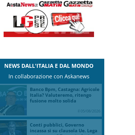
NEWS DALL'ITALIA E DAL MONDO
In collaborazione con Askanews
Banco Bpm, Castagna: Agricole
Italia? Valuteremo, ritengo
fusione molto solida
il 05/08/2026
Conti pubblici, Governo
incassa sì su clausola Ue. Lega