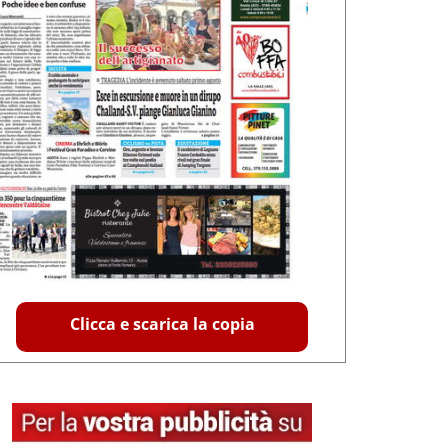
Clicca e scarica la copia