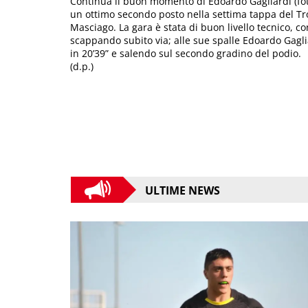
Continua il buon momento di Edoardo Gagliardi (foto
un ottimo secondo posto nella settima tappa del Tr
Masciago. La gara è stata di buon livello tecnico, 
scappando subito via; alle sue spalle Edoardo Gaglia
in 20’39” e salendo sul secondo gradino del podio.
(d.p.)
ULTIME NEWS