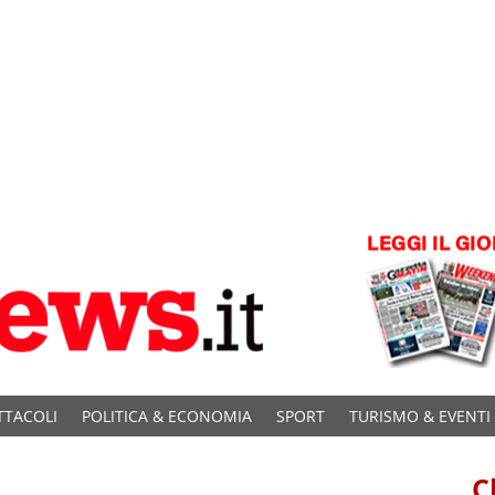
TTACOLI
POLITICA & ECONOMIA
SPORT
TURISMO & EVENTI
C