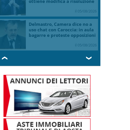
ottiene modifica a risoluzione
il 05/08/2026
Delmastro, Camera dice no a
uso chat con Caroccia: in aula
bagarre e proteste opposizioni
il 05/08/2026
❮
❯