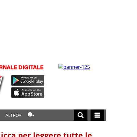
ALTRO
licca per leggere tutte le