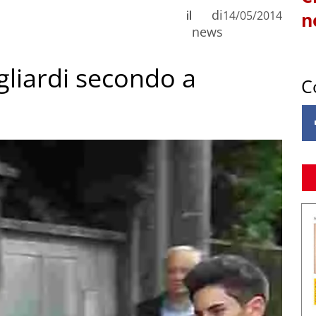
di
il
14/05/2014
n
news
gliardi secondo a
C