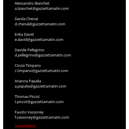
Alessandro Bianchet
a.bianchet@gazzettamatin.com
Danila Chenal
d.chenal@gazzettamatin.com
Erika David
e.david@gazzettamatin.com
Davide Pellegrino
d.pellegrino@gazzettamatin.com
Cinzia Timpano
c.timpano@gazzettamatin.com
Arianna Papalia
a.papalia@gazzettamatin.com
Thomas Piccot
t.piccot@gazzettamatin.com
Fausto Vassoney
f.vassoney@gazzettamatin.com
SEGRETERIA