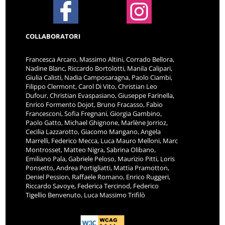
COLLABORATORI
Francesca Arcaro, Massimo Altini, Corrado Bellora,
Nadine Blanc, Riccardo Bortolotti, Manila Calipari,
Giulia Calisti, Nadia Camposaragna, Paolo Ciambi,
Filippo Clermont, Carol Di Vito, Christian Leo
Dufour, Christian Evaspasiano, Giuseppe Farinella,
Enrico Formento Dojot, Bruno Fracasso, Fabio
Francesconi, Sofia Fregnani, Giorgia Gambino,
Paolo Gatto, Michael Ghignone, Marlène Jorrioz,
Cecilia Lazzarotto, Giacomo Mangano, Angela
Marrelli, Federico Mecca, Luca Mauro Melloni, Marc
Montrosset, Matteo Nigra, Sabrina Olibano,
Emiliano Pala, Gabriele Peloso, Maurizio Pitti, Loris
Ponsetto, Andrea Portigliatti, Mattia Pramotton,
Deniel Pession, Raffaele Romano, Enrico Ruggeri,
Riccardo Savoye, Federica Tercinod, Federico
Tigellio Benvenuto, Luca Massimo Trifilò