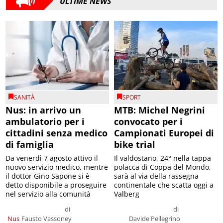
ULTIME NEWS
SANITÀ
SPORT
Nus: in arrivo un
MTB: Michel Negrini
ambulatorio per i
convocato per i
cittadini senza medico
Campionati Europei di
di famiglia
bike trial
Da venerdì 7 agosto attivo il
Il valdostano, 24° nella tappa
nuovo servizio medico, mentre
polacca di Coppa del Mondo,
il dottor Gino Sapone si è
sarà al via della rassegna
detto disponibile a proseguire
continentale che scatta oggi a
nel servizio alla comunità
Valberg
di
di
Nus
Fausto Vassoney
Davide Pellegrino