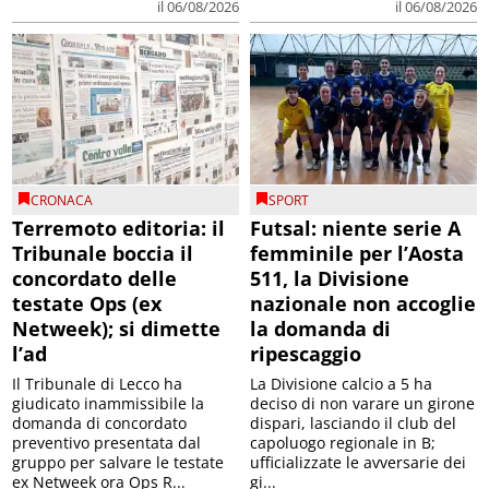
il 06/08/2026
il 06/08/2026
CRONACA
SPORT
Terremoto editoria: il
Futsal: niente serie A
Tribunale boccia il
femminile per l’Aosta
concordato delle
511, la Divisione
testate Ops (ex
nazionale non accoglie
Netweek); si dimette
la domanda di
l’ad
ripescaggio
Il Tribunale di Lecco ha
La Divisione calcio a 5 ha
giudicato inammissibile la
deciso di non varare un girone
domanda di concordato
dispari, lasciando il club del
preventivo presentata dal
capoluogo regionale in B;
gruppo per salvare le testate
ufficializzate le avversarie dei
ex Netweek ora Ops R...
gi...