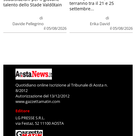
terranno tra il 21 e 25
talento dello Stade Valdôtain
settembre...
di
di
Davide Pellegrino
Erika David
il 05/08/2026
il 05/08/2026
Quotidiano online Iscrizione al Tribunale di Aosta n.
8/2012
Autorizzazione del 13/12/2012
www.gazzettamatin.com
Editore
LG PRESSE S.R.L.
via Festaz, 52 11100 AOSTA