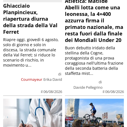
Atletica: Matilde
Ghiacciaio
Abelli lotta come una
Planpincieux,
leonessa, la 4×400
riapertura diurna
azzurra firma il
della strada della Val
primato nazionale, ma
Ferret
resta fuori dalla finale
dei Mondiali Under 20
Riapre oggi, giovedì 6 agosto,
solo di giorno e solo in
Buon debutto iridato della
discesa, la strada comunale
stellina della Cogne,
della Val Ferret; si riduce lo
protagonista di una prova
scenario di rischio, in
coraggiosa nell'ultima frazione
movimento u...
della seconda batteria della
staffetta mist...
di
Courmayeur
Erika David
di
Davide Pellegrino
il 06/08/2026
il 06/08/2026