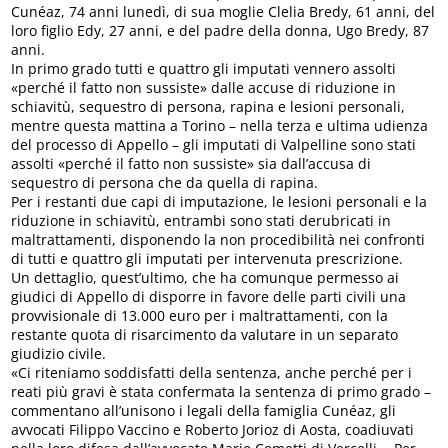
Cunéaz, 74 anni lunedì, di sua moglie Clelia Bredy, 61 anni, del
loro figlio Edy, 27 anni, e del padre della donna, Ugo Bredy, 87
anni.
In primo grado tutti e quattro gli imputati vennero assolti
«perché il fatto non sussiste» dalle accuse di riduzione in
schiavitù, sequestro di persona, rapina e lesioni personali,
mentre questa mattina a Torino – nella terza e ultima udienza
del processo di Appello – gli imputati di Valpelline sono stati
assolti «perché il fatto non sussiste» sia dall’accusa di
sequestro di persona che da quella di rapina.
Per i restanti due capi di imputazione, le lesioni personali e la
riduzione in schiavitù, entrambi sono stati derubricati in
maltrattamenti, disponendo la non procedibilità nei confronti
di tutti e quattro gli imputati per intervenuta prescrizione.
Un dettaglio, quest’ultimo, che ha comunque permesso ai
giudici di Appello di disporre in favore delle parti civili una
provvisionale di 13.000 euro per i maltrattamenti, con la
restante quota di risarcimento da valutare in un separato
giudizio civile.
«Ci riteniamo soddisfatti della sentenza, anche perché per i
reati più gravi è stata confermata la sentenza di primo grado –
commentano all’unisono i legali della famiglia Cunéaz, gli
avvocati Filippo Vaccino e Roberto Jorioz di Aosta, coadiuvati