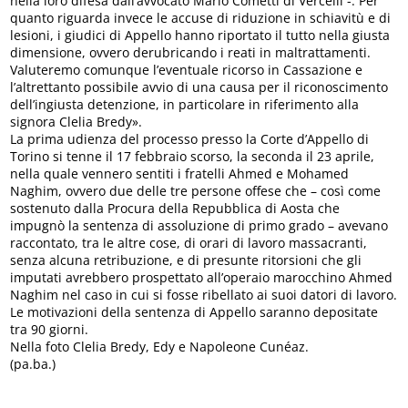
nella loro difesa dall’avvocato Mario Cometti di Vercelli -. Per
quanto riguarda invece le accuse di riduzione in schiavitù e di
lesioni, i giudici di Appello hanno riportato il tutto nella giusta
dimensione, ovvero derubricando i reati in maltrattamenti.
Valuteremo comunque l’eventuale ricorso in Cassazione e
l’altrettanto possibile avvio di una causa per il riconoscimento
dell’ingiusta detenzione, in particolare in riferimento alla
signora Clelia Bredy».
La prima udienza del processo presso la Corte d’Appello di
Torino si tenne il 17 febbraio scorso, la seconda il 23 aprile,
nella quale vennero sentiti i fratelli Ahmed e Mohamed
Naghim, ovvero due delle tre persone offese che – così come
sostenuto dalla Procura della Repubblica di Aosta che
impugnò la sentenza di assoluzione di primo grado – avevano
raccontato, tra le altre cose, di orari di lavoro massacranti,
senza alcuna retribuzione, e di presunte ritorsioni che gli
imputati avrebbero prospettato all’operaio marocchino Ahmed
Naghim nel caso in cui si fosse ribellato ai suoi datori di lavoro.
Le motivazioni della sentenza di Appello saranno depositate
tra 90 giorni.
Nella foto Clelia Bredy, Edy e Napoleone Cunéaz.
(pa.ba.)