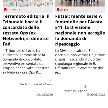
CRONACA
SPORT
Terremoto editoria: il
Futsal: niente serie A
Tribunale boccia il
femminile per l’Aosta
concordato delle
511, la Divisione
testate Ops (ex
nazionale non accoglie
Netweek); si dimette
la domanda di
l’ad
ripescaggio
Il Tribunale di Lecco ha
La Divisione calcio a 5 ha
giudicato inammissibile la
deciso di non varare un girone
domanda di concordato
dispari, lasciando il club del
preventivo presentata dal
capoluogo regionale in B;
gruppo per salvare le testate
ufficializzate le avversarie dei
ex Netweek ora Ops R...
gi...
di
Redazione Aosta News
di
Davide Pellegrino
il 06/08/2026
il 06/08/2026