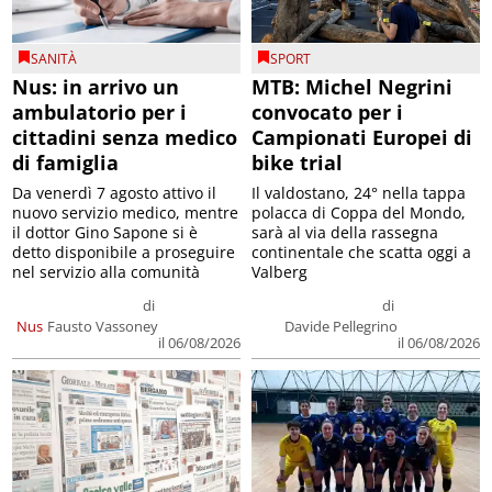
SANITÀ
SPORT
Nus: in arrivo un
MTB: Michel Negrini
ambulatorio per i
convocato per i
cittadini senza medico
Campionati Europei di
di famiglia
bike trial
Da venerdì 7 agosto attivo il
Il valdostano, 24° nella tappa
nuovo servizio medico, mentre
polacca di Coppa del Mondo,
il dottor Gino Sapone si è
sarà al via della rassegna
detto disponibile a proseguire
continentale che scatta oggi a
nel servizio alla comunità
Valberg
di
di
Nus
Fausto Vassoney
Davide Pellegrino
il 06/08/2026
il 06/08/2026