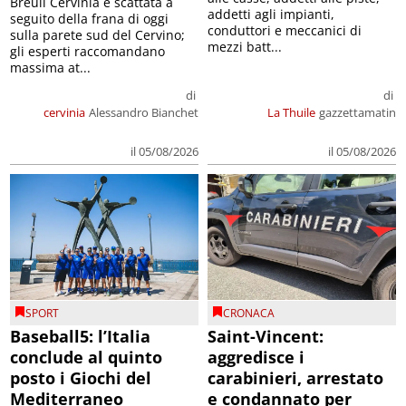
Breuil Cervinia è scattata a
addetti agli impianti,
seguito della frana di oggi
conduttori e meccanici di
sulla parete sud del Cervino;
mezzi batt...
gli esperti raccomandano
massima at...
di
di
cervinia
Alessandro Bianchet
La Thuile
gazzettamatin
il 05/08/2026
il 05/08/2026
SPORT
CRONACA
Baseball5: l’Italia
Saint-Vincent:
conclude al quinto
aggredisce i
posto i Giochi del
carabinieri, arrestato
Mediterraneo
e condannato per