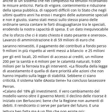
anche di un sistema che nel complesso ha tenuto» ricordando
le misure anticrisi. Parla di «rigore, contenimento e riduzione
della spesa pubblica, di rapporti difficili con lo Stato che negli
ultimi quattro anni ha eroso i margini delle autonomie speciali
e non è giusto, siamo stati messi sullo stesso piano delle
ordinarie senza contare le forti disuguaglianze tra le speciali,
erodendo la nostra capacità di spesa. E un dato inequivocabile
che lo sforzo che ci è stato chiesto è stato pesante e oneroso».
Lavanzo di amministrazione è di 59 milioni di euro che
saranno reinvestiti, il pagamento dei contributi a fondo perso
9 milioni in più rispetto ai venti messi a bilancio  e 25 milioni
per gli enti locali, 20 milioni di accesso ai crediti, un milione
200 per la sanità e 4 milioni per le calamità naturali, 9.600
milioni per la ferrovia tra gli interventi. «La filosofia della legge
di assestamento è quella di dare priorità alle azioni che non
hanno impatto sulla legge di stabilità. Sebbene ci siano
criticità, il sistema Valle dAosta tiene» ha concluso lassessore
Perron.
«Calano del 18% gli investimenti. Il vero cambiamento del
modello vanno oltre il governo Monti; il declino delle risorse è
iniziato con Berlusconi; bene che la Regione non aumenti di
debiti. Il rendiconto ci serve per parlare del futuro. E una
lettura ben fatta ma è un film che non esiste più;