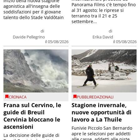
Inizio della nuova stagione
Panorama Films c'è tempo fino
agonistica all'insegna delle
al 31 agosto; le riprese si
soddisfazioni per il giovane
terranno tra il 21 e 25
talento dello Stade Valdôtain
settembre...
di
di
Davide Pellegrino
Erika David
il 05/08/2026
il 05/08/2026
CRONACA
PUBBLIREDAZIONALI
Frana sul Cervino, le
Stagione invernale,
guide di Breuil
nuove opportunità di
Cervinia bloccano le
lavoro a La Thuile
ascensioni
Funivie Piccolo San Bernardo
apre le selezioni per addetti
La decisione delle guide di
alle casse, addetti alle piste,