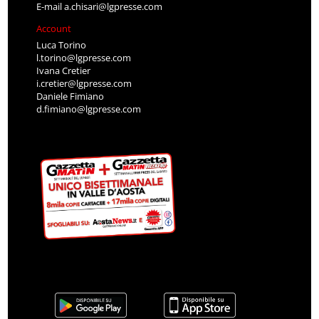
E-mail
a.chisari@lgpresse.com
Account
Luca Torino
l.torino@lgpresse.com
Ivana Cretier
i.cretier@lgpresse.com
Daniele Fimiano
d.fimiano@lgpresse.com