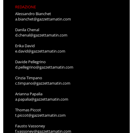
REDAZIONE
Alessandro Bianchet
a.bianchet@gazzettamatin.com
Danila Chenal
d.chenal@gazzettamatin.com
Erika David
e.david@gazzettamatin.com
Davide Pellegrino
d.pellegrino@gazzettamatin.com
Cinzia Timpano
c.timpano@gazzettamatin.com
Arianna Papalia
a.papalia@gazzettamatin.com
Thomas Piccot
t.piccot@gazzettamatin.com
Fausto Vassoney
f.vassoney@gazzettamatin.com