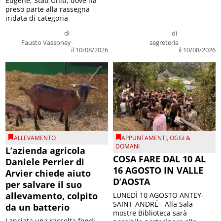
Eugene, Stati Uniti, dove ha
preso parte alla rassegna
iridata di categoria
di
di
Fausto Vassoney
segreteria
il 10/08/2026
il 10/08/2026
ALLEVAMENTO
APPUNTAMENTI
,
OGGI &
DOMANI
L’azienda agricola
COSA FARE DAL 10 AL
Daniele Perrier di
16 AGOSTO IN VALLE
Arvier chiede aiuto
D’AOSTA
per salvare il suo
allevamento, colpito
LUNEDÌ 10 AGOSTO ANTEY-
SAINT-ANDRÉ - Alla Sala
da un batterio
mostre Biblioteca sarà
Lanciata una raccolta fondi