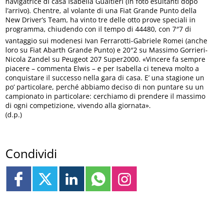
navigatrice di casa Isabella Gualtieri (in foto esultanti dopo
l’arrivo). Chentre, al volante di una Fiat Grande Punto della
New Driver’s Team, ha vinto tre delle otto prove speciali in
programma, chiudendo con il tempo di 44480, con 7″7 di
vantaggio sui modenesi Ivan Ferrarotti-Gabriele Romei (anche
loro su Fiat Abarth Grande Punto) e 20″2 su Massimo Gorrieri-
Nicola Zandel su Peugeot 207 Super2000. «Vincere fa sempre
piacere – commenta Elwis – e per Isabella ci teneva molto a
conquistare il successo nella gara di casa. E’ una stagione un
po’ particolare, perché abbiamo deciso di non puntare su un
campionato in particolare: cerchiamo di prendere il massimo
di ogni competizione, vivendo alla giornata».
(d.p.)
Condividi