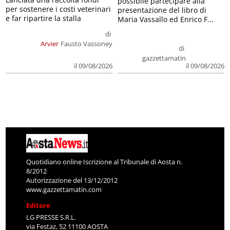
possibile partecipare alla
per sostenere i costi veterinari
presentazione del libro di
e far ripartire la stalla
Maria Vassallo ed Enrico F...
di
Arvier
Fausto Vassoney
di
gazzettamatin
il 09/08/2026
il 09/08/2026
Quotidiano online Iscrizione al Tribunale di Aosta n.
8/2012
Autorizzazione del 13/12/2012
www.gazzettamatin.com
Editore
LG PRESSE S.R.L.
via Festaz, 52 11100 AOSTA