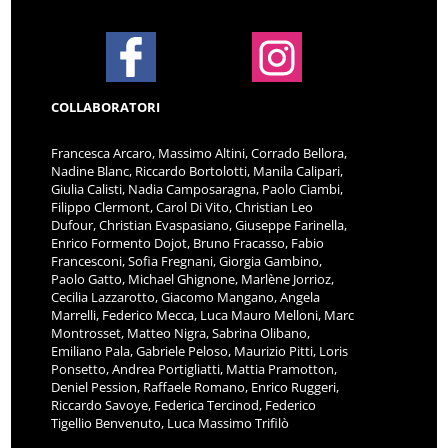
COLLABORATORI
Francesca Arcaro, Massimo Altini, Corrado Bellora,
Nadine Blanc, Riccardo Bortolotti, Manila Calipari,
Giulia Calisti, Nadia Camposaragna, Paolo Ciambi,
Filippo Clermont, Carol Di Vito, Christian Leo
Dufour, Christian Evaspasiano, Giuseppe Farinella,
Enrico Formento Dojot, Bruno Fracasso, Fabio
Francesconi, Sofia Fregnani, Giorgia Gambino,
Paolo Gatto, Michael Ghignone, Marlène Jorrioz,
Cecilia Lazzarotto, Giacomo Mangano, Angela
Marrelli, Federico Mecca, Luca Mauro Melloni, Marc
Montrosset, Matteo Nigra, Sabrina Olibano,
Emiliano Pala, Gabriele Peloso, Maurizio Pitti, Loris
Ponsetto, Andrea Portigliatti, Mattia Pramotton,
Deniel Pession, Raffaele Romano, Enrico Ruggeri,
Riccardo Savoye, Federica Tercinod, Federico
Tigellio Benvenuto, Luca Massimo Trifilò