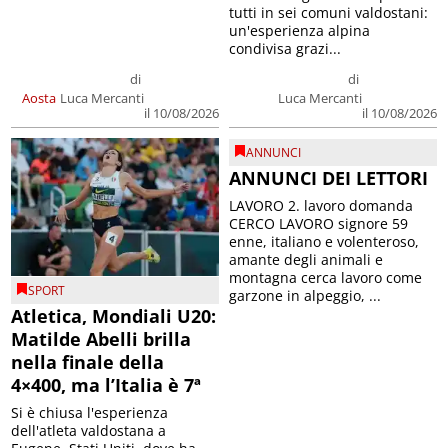
tutti in sei comuni valdostani:
un'esperienza alpina
condivisa grazi...
di
di
Aosta
Luca Mercanti
Luca Mercanti
il 10/08/2026
il 10/08/2026
ANNUNCI
ANNUNCI DEI LETTORI
LAVORO 2. lavoro domanda
CERCO LAVORO signore 59
enne, italiano e volenteroso,
amante degli animali e
montagna cerca lavoro come
SPORT
garzone in alpeggio, ...
Atletica, Mondiali U20:
Matilde Abelli brilla
nella finale della
4×400, ma l’Italia è 7ª
Si è chiusa l'esperienza
dell'atleta valdostana a