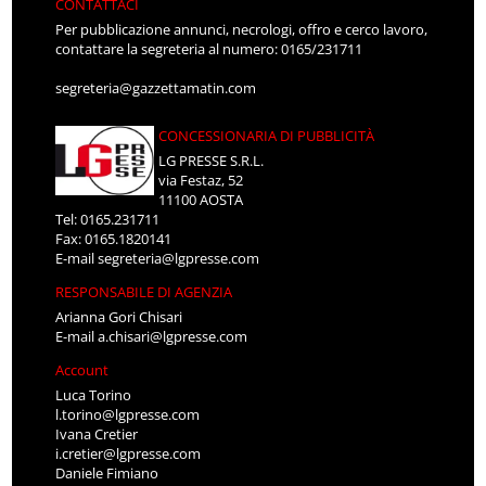
CONTATTACI
Per pubblicazione annunci, necrologi, offro e cerco lavoro,
contattare la segreteria al numero: 0165/231711
segreteria@gazzettamatin.com
CONCESSIONARIA DI PUBBLICITÀ
LG PRESSE S.R.L.
via Festaz, 52
11100 AOSTA
Tel: 0165.231711
Fax: 0165.1820141
E-mail
segreteria@lgpresse.com
RESPONSABILE DI AGENZIA
Arianna Gori Chisari
E-mail
a.chisari@lgpresse.com
Account
Luca Torino
l.torino@lgpresse.com
Ivana Cretier
i.cretier@lgpresse.com
Daniele Fimiano