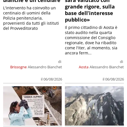
bianche e un cellulare
sarà valutato con
grande rigore, sulla
L'intervento ha coinvolto un
base dell’interesse
centinaio di uomini della
Polizia penitenziaria,
pubblico»
provenienti da tutti gli istituti
Il primo cittadino di Aosta è
del Provveditorato
stato audito nella quarta
commissione del Consiglio
regionale, dove ha ribadito
come l'iter, al momento, sia
ancora ferm...
di
di
Brissogne
Alessandro Bianchet
Aosta
Alessandro Bianchet
il 06/08/2026
il 06/08/2026