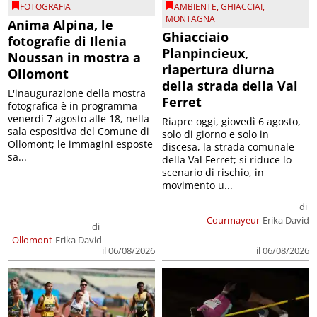
FOTOGRAFIA
AMBIENTE
,
GHIACCIAI
,
MONTAGNA
Anima Alpina, le
Ghiacciaio
fotografie di Ilenia
Planpincieux,
Noussan in mostra a
riapertura diurna
Ollomont
della strada della Val
L'inaugurazione della mostra
Ferret
fotografica è in programma
venerdì 7 agosto alle 18, nella
Riapre oggi, giovedì 6 agosto,
sala espositiva del Comune di
solo di giorno e solo in
Ollomont; le immagini esposte
discesa, la strada comunale
sa...
della Val Ferret; si riduce lo
scenario di rischio, in
movimento u...
di
Courmayeur
Erika David
di
Ollomont
Erika David
il 06/08/2026
il 06/08/2026