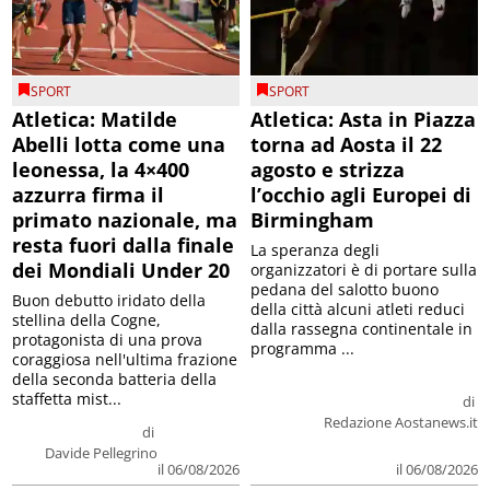
SPORT
SPORT
Atletica: Matilde
Atletica: Asta in Piazza
Abelli lotta come una
torna ad Aosta il 22
leonessa, la 4×400
agosto e strizza
azzurra firma il
l’occhio agli Europei di
primato nazionale, ma
Birmingham
resta fuori dalla finale
La speranza degli
dei Mondiali Under 20
organizzatori è di portare sulla
pedana del salotto buono
Buon debutto iridato della
della città alcuni atleti reduci
stellina della Cogne,
dalla rassegna continentale in
protagonista di una prova
programma ...
coraggiosa nell'ultima frazione
della seconda batteria della
staffetta mist...
di
Redazione Aostanews.it
di
Davide Pellegrino
il 06/08/2026
il 06/08/2026