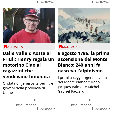
il 09/08/2026
il 09/08/2026
ATTUALITA'
MONTAGNA
Dalle Valle d’Aosta al
8 agosto 1786, la prima
Friuli: Henry regala un
ascensione del Monte
motorino Ciao ai
Bianco: 240 anni fa
ragazzini che
nasceva l’alpinismo
vendevano limonata
I primi a raggiungere la vetta
del Monte Bianco furono
Ondata di generosità per i tre
Jacques Balmat e Michel
giovani della provincia di
Gabriel Paccard
Udine
di
di
Cinzia Timpano
Cinzia Timpano
il 08/08/2026
il 08/08/2026