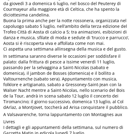
da giovedì 3 a domenica 6 luglio, nel bosco del Peuterey di
Courmayeur alla maggiore età di Celtica, che ha spento la
diciottesima candelina.
Buona la prima anche per la notte rossonera, organizzata nel
capoluogo sabato 5 luglio, nell’ambito della terza edizione del
Trofeo Città di Aosta di calcio a 5; tra animazioni, esibizioni di
danza e musica, sfilate di moda e sedute di ‘trucco e parrucco’,
Aosta si è riscoperta viva e affollata come non mai.
Ci aspetta una settimana allinsegna della musica e del gusto.
In settimana saranno diverse le occasioni per soddisfare il
palato: dalla frittura di pesce a Issime venerdì 11 luglio,
passando per la selvaggina a Saint-Nicolas (sabato e
domenica), il jambon de Bosses (domenica) e il bollito a
Valtournenche (sabato sera). Appuntamento con musica,
folklore e artigianato, sabato a Gressoney-Saint-Jean con la
Walser Nacht mentre a Saint-Nicolas, nello scenario del Bois
de la Tour, andrà in scena sabato 12 luglio il concerto dei
Tiromancino; il giorno successivo, domenica 13 luglio, al Col
dArlaz, a Montjovet, toccherà ad Arisa conquistare il pubblico.
A Valsavarenche, torna lappuntamento con Montagnes aux
Livres
I dettagli e gli appuntamenti della settimana, sul numero di
Gazzetta Matin in edicola lunedì 7 luglio.