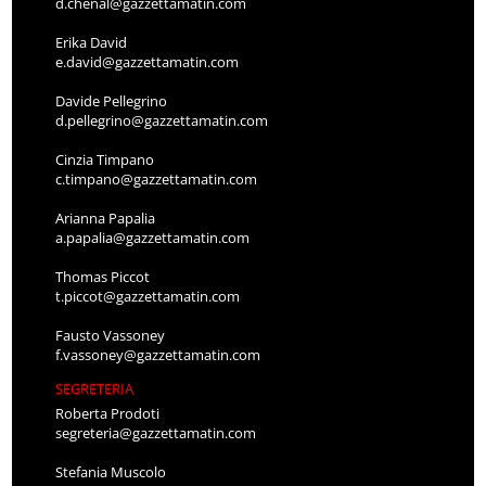
d.chenal@gazzettamatin.com
Erika David
e.david@gazzettamatin.com
Davide Pellegrino
d.pellegrino@gazzettamatin.com
Cinzia Timpano
c.timpano@gazzettamatin.com
Arianna Papalia
a.papalia@gazzettamatin.com
Thomas Piccot
t.piccot@gazzettamatin.com
Fausto Vassoney
f.vassoney@gazzettamatin.com
SEGRETERIA
Roberta Prodoti
segreteria@gazzettamatin.com
Stefania Muscolo