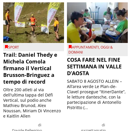
SPORT
APPUNTAMENTI
,
OGGI &
DOMANI
Trail: Daniel Thedy e
COSA FARE NEL FINE
Michela Comola
SETTIMANA IN VALLE
firmano il Vertical
D’AOSTA
Brusson-Bringuez a
tempo di record
SABATO 8 AGOSTO ALLEIN –
All’area verde Le Plan-de-
Oltre 200 atleti al via
Clavel prosegue “ItinerDante”,
dell'ultima tappa del Défì
le letture dantesche, con la
Vertical, sul podio anche
partecipazione di Antonello
Mathieu Brunod, Alex
Pistritto (...
Noussan, Miriam Di Vincenzo
e Kaitlin Allen
di
di
Davide Pellegrino
gazzettamatin