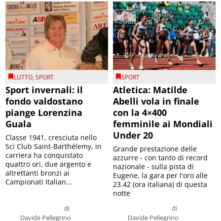
LUTTO
,
SPORT
SPORT
Sport invernali: il
Atletica: Matilde
fondo valdostano
Abelli vola in finale
piange Lorenzina
con la 4×400
Guala
femminile ai Mondiali
Under 20
Classe 1941, cresciuta nello
Sci Club Saint-Barthélemy, in
Grande prestazione delle
carriera ha conquistato
azzurre - con tanto di record
quattro ori, due argento e
nazionale - sulla pista di
altrettanti bronzi ai
Eugene, la gara per l'oro alle
Campionati Italian...
23.42 (ora italiana) di questa
notte
di
di
Davide Pellegrino
Davide Pellegrino