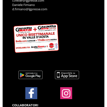
i.cretier@lgpresse.com
Daniele Fimiano
d.fimiano@lgpresse.com
COLLABORATORI