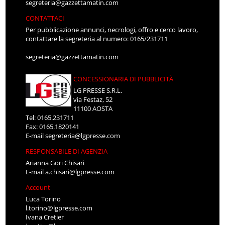
segreteria@gazzettamatin.com
CONTATTACI
Per pubblicazione annunci, necrologi, offro e cerco lavoro,
contattare la segreteria al numero: 0165/231711
segreteria@gazzettamatin.com
CONCESSIONARIA DI PUBBLICITÀ
LG PRESSE S.R.L.
via Festaz, 52
11100 AOSTA
Tel: 0165.231711
Fax: 0165.1820141
E-mail
segreteria@lgpresse.com
RESPONSABILE DI AGENZIA
Arianna Gori Chisari
E-mail
a.chisari@lgpresse.com
Account
Luca Torino
l.torino@lgpresse.com
Ivana Cretier