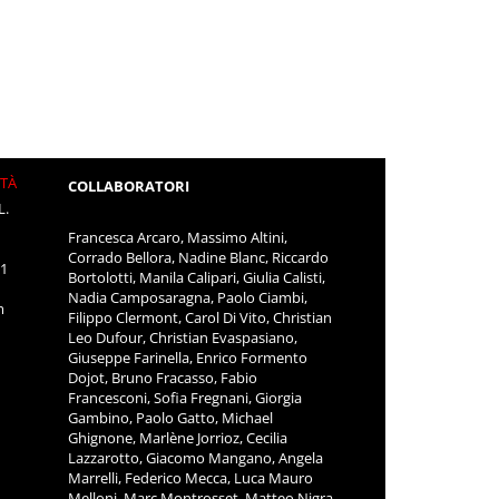
ITÀ
COLLABORATORI
L.
Francesca Arcaro, Massimo Altini,
Corrado Bellora, Nadine Blanc, Riccardo
11
Bortolotti, Manila Calipari, Giulia Calisti,
Nadia Camposaragna, Paolo Ciambi,
m
Filippo Clermont, Carol Di Vito, Christian
Leo Dufour, Christian Evaspasiano,
Giuseppe Farinella, Enrico Formento
Dojot, Bruno Fracasso, Fabio
Francesconi, Sofia Fregnani, Giorgia
Gambino, Paolo Gatto, Michael
Ghignone, Marlène Jorrioz, Cecilia
Lazzarotto, Giacomo Mangano, Angela
Marrelli, Federico Mecca, Luca Mauro
Melloni, Marc Montrosset, Matteo Nigra,