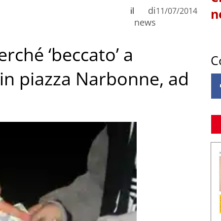
di
il
11/07/2014
n
news
rché ‘beccato’ a
C
 in piazza Narbonne, ad