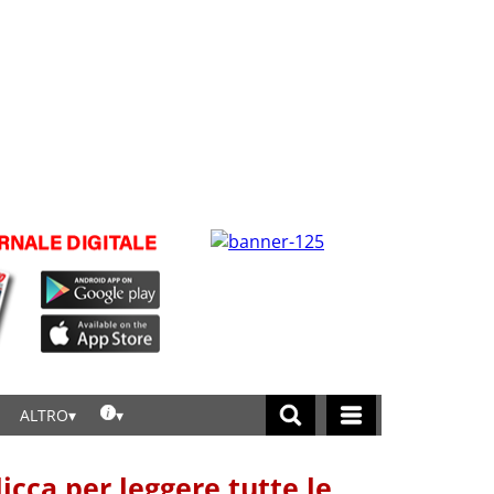
ALTRO
licca per leggere tutte le