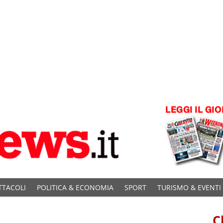
TTACOLI
POLITICA & ECONOMIA
SPORT
TURISMO & EVENTI
C