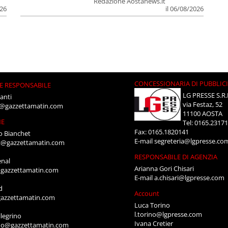
Redazione Aostanews.it
026
il 06/08/2026
CONCESSIONARIA DI PUBBLIC
E RESPONSABILE
LG PRESSE S.R.
anti
via Festaz, 52
i@gazzettamatin.com
11100 AOSTA
NE
Tel: 0165.2317
Fax: 0165.1820141
o Bianchet
E-mail
segreteria@lgpresse.co
t@gazzettamatin.com
RESPONSABILE DI AGENZIA
enal
Arianna Gori Chisari
gazzettamatin.com
E-mail
a.chisari@lgpresse.com
d
Account
azzettamatin.com
Luca Torino
l.torino@lgpresse.com
legrino
Ivana Cretier
ino@gazzettamatin.com