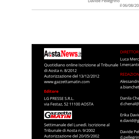
Davide Pellegrino
il 06/08/2
DIRETTOR
Luca Merc
l.mercant
Quotidiano online Iscrizione al Tribunale
di Aosta n. 8/2012
REDAZIO
Autorizzazione del 13/12/2012
Alessandr
www.gazzettamatin.com
a.bianche
Editore
Danila Ch
LG PRESSE S.R.L.
d.chenal@
via Festaz, 52 11100 AOSTA
Erika Davi
e.david@g
Settimanale del Lunedì. Iscrizione al
Tribunale di Aosta n. 9/2002
Davide Pel
Autorizzazione del 20/05/2002
d.pellegr