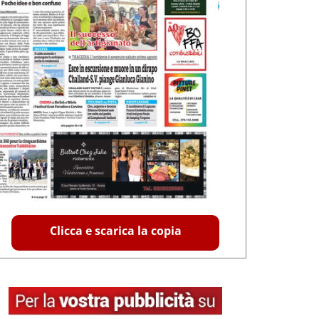
Clicca e scarica la copia