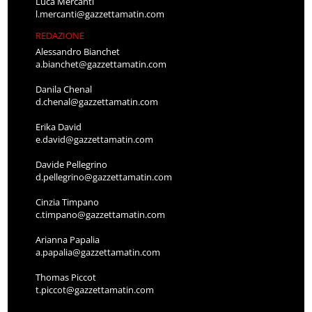
Luca Mercanti
l.mercanti@gazzettamatin.com
REDAZIONE
Alessandro Bianchet
a.bianchet@gazzettamatin.com
Danila Chenal
d.chenal@gazzettamatin.com
Erika David
e.david@gazzettamatin.com
Davide Pellegrino
d.pellegrino@gazzettamatin.com
Cinzia Timpano
c.timpano@gazzettamatin.com
Arianna Papalia
a.papalia@gazzettamatin.com
Thomas Piccot
t.piccot@gazzettamatin.com