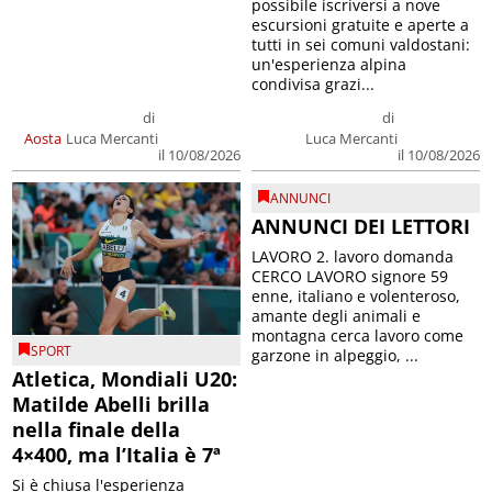
possibile iscriversi a nove
escursioni gratuite e aperte a
tutti in sei comuni valdostani:
un'esperienza alpina
condivisa grazi...
di
di
Aosta
Luca Mercanti
Luca Mercanti
il 10/08/2026
il 10/08/2026
ANNUNCI
ANNUNCI DEI LETTORI
LAVORO 2. lavoro domanda
CERCO LAVORO signore 59
enne, italiano e volenteroso,
amante degli animali e
montagna cerca lavoro come
SPORT
garzone in alpeggio, ...
Atletica, Mondiali U20:
Matilde Abelli brilla
nella finale della
4×400, ma l’Italia è 7ª
Si è chiusa l'esperienza