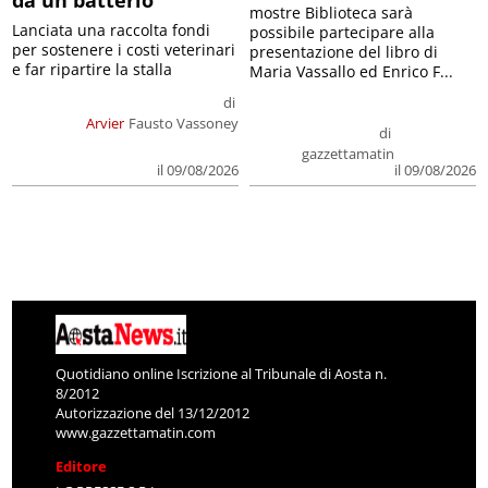
da un batterio
mostre Biblioteca sarà
Lanciata una raccolta fondi
possibile partecipare alla
per sostenere i costi veterinari
presentazione del libro di
e far ripartire la stalla
Maria Vassallo ed Enrico F...
di
Arvier
Fausto Vassoney
di
gazzettamatin
il 09/08/2026
il 09/08/2026
Quotidiano online Iscrizione al Tribunale di Aosta n.
8/2012
Autorizzazione del 13/12/2012
www.gazzettamatin.com
Editore