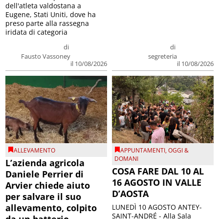
dell'atleta valdostana a
Eugene, Stati Uniti, dove ha
preso parte alla rassegna
iridata di categoria
di
di
Fausto Vassoney
segreteria
il 10/08/2026
il 10/08/2026
ALLEVAMENTO
APPUNTAMENTI
,
OGGI &
DOMANI
L’azienda agricola
COSA FARE DAL 10 AL
Daniele Perrier di
16 AGOSTO IN VALLE
Arvier chiede aiuto
D’AOSTA
per salvare il suo
allevamento, colpito
LUNEDÌ 10 AGOSTO ANTEY-
SAINT-ANDRÉ - Alla Sala