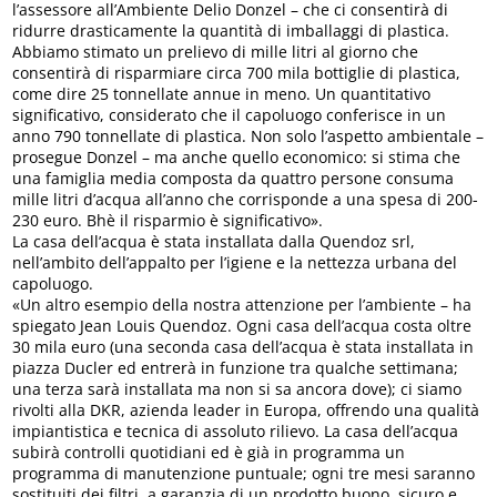
l’assessore all’Ambiente Delio Donzel – che ci consentirà di
ridurre drasticamente la quantità di imballaggi di plastica.
Abbiamo stimato un prelievo di mille litri al giorno che
consentirà di risparmiare circa 700 mila bottiglie di plastica,
come dire 25 tonnellate annue in meno. Un quantitativo
significativo, considerato che il capoluogo conferisce in un
anno 790 tonnellate di plastica. Non solo l’aspetto ambientale –
prosegue Donzel – ma anche quello economico: si stima che
una famiglia media composta da quattro persone consuma
mille litri d’acqua all’anno che corrisponde a una spesa di 200-
230 euro. Bhè il risparmio è significativo».
La casa dell’acqua è stata installata dalla Quendoz srl,
nell’ambito dell’appalto per l’igiene e la nettezza urbana del
capoluogo.
«Un altro esempio della nostra attenzione per l’ambiente – ha
spiegato Jean Louis Quendoz. Ogni casa dell’acqua costa oltre
30 mila euro (una seconda casa dell’acqua è stata installata in
piazza Ducler ed entrerà in funzione tra qualche settimana;
una terza sarà installata ma non si sa ancora dove); ci siamo
rivolti alla DKR, azienda leader in Europa, offrendo una qualità
impiantistica e tecnica di assoluto rilievo. La casa dell’acqua
subirà controlli quotidiani ed è già in programma un
programma di manutenzione puntuale; ogni tre mesi saranno
sostituiti dei filtri, a garanzia di un prodotto buono, sicuro e