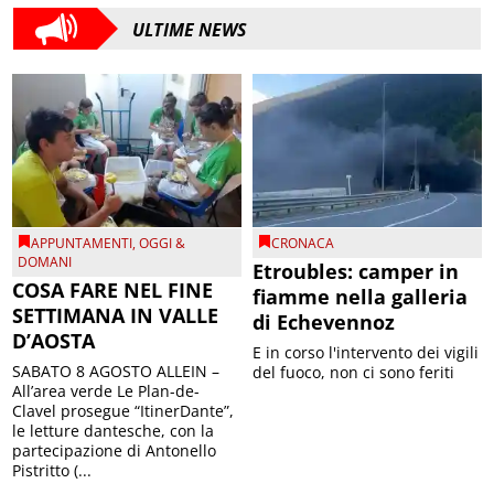
ULTIME NEWS
APPUNTAMENTI
,
OGGI &
CRONACA
DOMANI
Etroubles: camper in
COSA FARE NEL FINE
fiamme nella galleria
SETTIMANA IN VALLE
di Echevennoz
D’AOSTA
E in corso l'intervento dei vigili
SABATO 8 AGOSTO ALLEIN –
del fuoco, non ci sono feriti
All’area verde Le Plan-de-
Clavel prosegue “ItinerDante”,
le letture dantesche, con la
partecipazione di Antonello
Pistritto (...