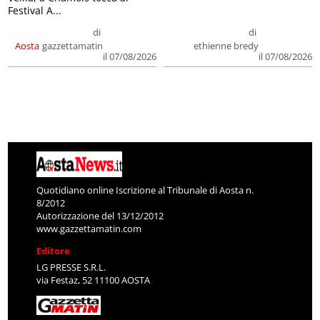
Festival A...
di
di
Aosta
gazzettamatin
ethienne bredy
il 07/08/2026
il 07/08/2026
Quotidiano online Iscrizione al Tribunale di Aosta n.
8/2012
Autorizzazione del 13/12/2012
www.gazzettamatin.com
Editore
LG PRESSE S.R.L.
via Festaz, 52 11100 AOSTA