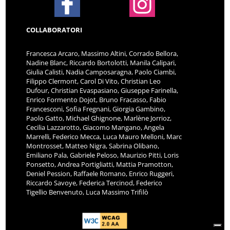
COLLABORATORI
Francesca Arcaro, Massimo Altini, Corrado Bellora,
Nadine Blanc, Riccardo Bortolotti, Manila Calipari,
Giulia Calisti, Nadia Camposaragna, Paolo Ciambi,
Filippo Clermont, Carol Di Vito, Christian Leo
Dufour, Christian Evaspasiano, Giuseppe Farinella,
Enrico Formento Dojot, Bruno Fracasso, Fabio
Francesconi, Sofia Fregnani, Giorgia Gambino,
Paolo Gatto, Michael Ghignone, Marlène Jorrioz,
Cecilia Lazzarotto, Giacomo Mangano, Angela
Marrelli, Federico Mecca, Luca Mauro Melloni, Marc
Montrosset, Matteo Nigra, Sabrina Olibano,
Emiliano Pala, Gabriele Peloso, Maurizio Pitti, Loris
Ponsetto, Andrea Portigliatti, Mattia Pramotton,
Deniel Pession, Raffaele Romano, Enrico Ruggeri,
Riccardo Savoye, Federica Tercinod, Federico
Tigellio Benvenuto, Luca Massimo Trifilò