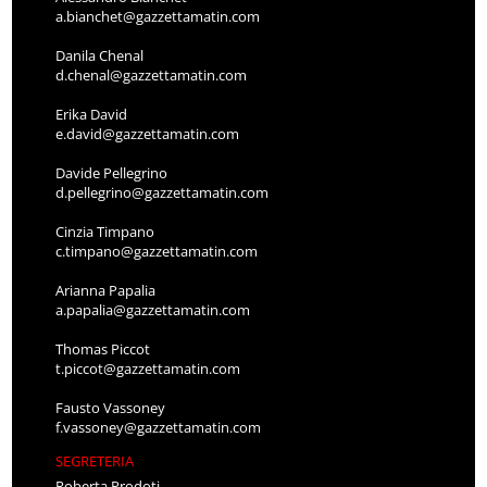
a.bianchet@gazzettamatin.com
Danila Chenal
d.chenal@gazzettamatin.com
Erika David
e.david@gazzettamatin.com
Davide Pellegrino
d.pellegrino@gazzettamatin.com
Cinzia Timpano
c.timpano@gazzettamatin.com
Arianna Papalia
a.papalia@gazzettamatin.com
Thomas Piccot
t.piccot@gazzettamatin.com
Fausto Vassoney
f.vassoney@gazzettamatin.com
SEGRETERIA
Roberta Prodoti