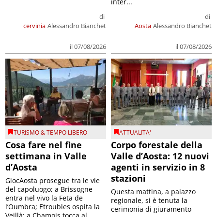
inter...
di
di
cervinia
Alessandro Bianchet
Aosta
Alessandro Bianchet
il 07/08/2026
il 07/08/2026
TURISMO & TEMPO LIBERO
ATTUALITA'
Cosa fare nel fine
Corpo forestale della
settimana in Valle
Valle d’Aosta: 12 nuovi
d’Aosta
agenti in servizio in 8
stazioni
GiocAosta prosegue tra le vie
del capoluogo; a Brissogne
Questa mattina, a palazzo
entra nel vivo la Feta de
regionale, si è tenuta la
l’Oumbra; Etroubles ospita la
cerimonia di giuramento
Veillà; a Chamois tocca al