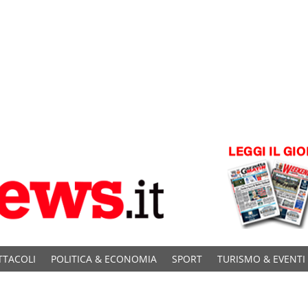
TTACOLI
POLITICA & ECONOMIA
SPORT
TURISMO & EVENTI
C