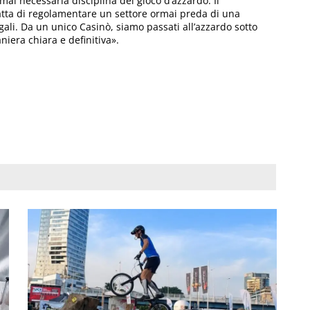
rmai necessaria disciplina del gioco d’azzardo. Il
ratta di regolamentare un settore ormai preda di una
legali. Da un unico Casinò, siamo passati all’azzardo sotto
niera chiara e definitiva».