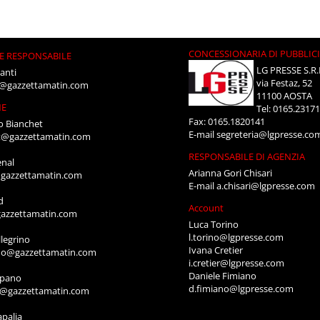
CONCESSIONARIA DI PUBBLIC
E RESPONSABILE
LG PRESSE S.R.
anti
via Festaz, 52
i@gazzettamatin.com
11100 AOSTA
NE
Tel: 0165.2317
Fax: 0165.1820141
o Bianchet
E-mail
segreteria@lgpresse.co
t@gazzettamatin.com
RESPONSABILE DI AGENZIA
enal
Arianna Gori Chisari
gazzettamatin.com
E-mail
a.chisari@lgpresse.com
d
Account
azzettamatin.com
Luca Torino
l.torino@lgpresse.com
legrino
Ivana Cretier
ino@gazzettamatin.com
i.cretier@lgpresse.com
Daniele Fimiano
mpano
d.fimiano@lgpresse.com
o@gazzettamatin.com
apalia