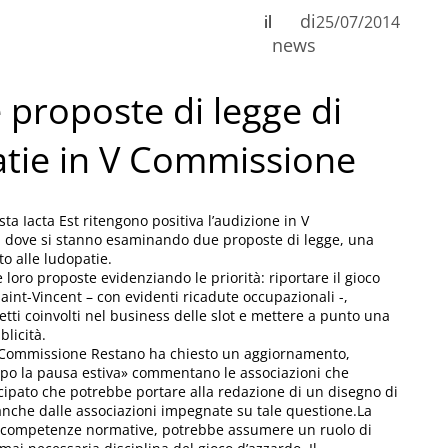
di
il
25/07/2014
n
news
 proposte di legge di
C
atie in V Commissione
sta Iacta Est ritengono positiva l’audizione in V
, dove si stanno esaminando due proposte di legge, una
to alle ludopatie.
e loro proposte evidenziando le priorità: riportare il gioco
 Saint-Vincent – con evidenti ricadute occupazionali -,
tti coinvolti nel business delle slot e mettere a punto una
blicità.
la Commissione Restano ha chiesto un aggiornamento,
o la pausa estiva» commentano le associazioni che
cipato che potrebbe portare alla redazione di un disegno di
 anche dalle associazioni impegnate su tale questione.La
ali competenze normative, potrebbe assumere un ruolo di