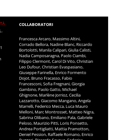
ITÀ
COLLABORATORI
L.
Francesca Arcaro, Massimo Altini,
Corrado Bellora, Nadine Blanc, Riccardo
11
Bortolotti, Manila Calipari, Giulia Calisti,
Nadia Camposaragna, Paolo Ciambi,
m
Filippo Clermont, Carol Di Vito, Christian
Leo Dufour, Christian Evaspasiano,
Giuseppe Farinella, Enrico Formento
Dojot, Bruno Fracasso, Fabio
Francesconi, Sofia Fregnani, Giorgia
Gambino, Paolo Gatto, Michael
Ghignone, Marlène Jorrioz, Cecilia
Lazzarotto, Giacomo Mangano, Angela
Marrelli, Federico Mecca, Luca Mauro
Melloni, Marc Montrosset, Matteo Nigra,
Sabrina Olibano, Emiliano Pala, Gabriele
Peloso, Maurizio Pitti, Loris Ponsetto,
Andrea Portigliatti, Mattia Pramotton,
Deniel Pession, Raffaele Romano, Enrico
Ruggeri, Riccardo Savoye, Federica