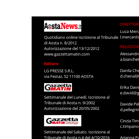
DIRETTOR
Luca Merc
l.mercant
Quotidiano online Iscrizione al Tribunale
di Aosta n. 8/2012
REDAZIO
Autorizzazione del 13/12/2012
Alessandr
www.gazzettamatin.com
a.bianche
Editore
Danila Ch
LG PRESSE S.R.L.
d.chenal@
via Festaz, 52 11100 AOSTA
Erika Davi
e.david@g
Settimanale del Lunedì. Iscrizione al
Tribunale di Aosta n. 9/2002
Davide Pel
Autorizzazione del 20/05/2002
d.pellegr
Cinzia Ti
c.timpan
Settimanale del Sabato. Iscrizione al
Tribunale di Aosta n.4 del 4/10/2016
Arianna P