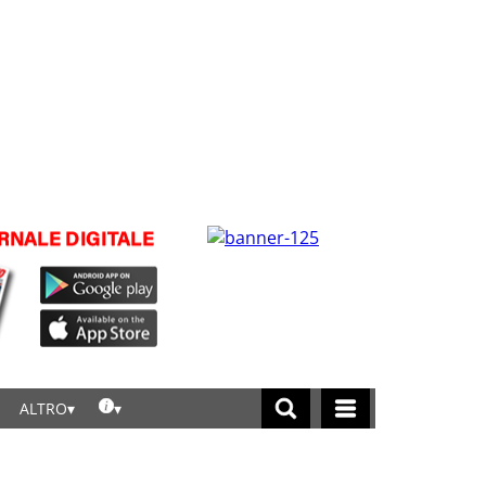
ALTRO
licca per leggere tutte le