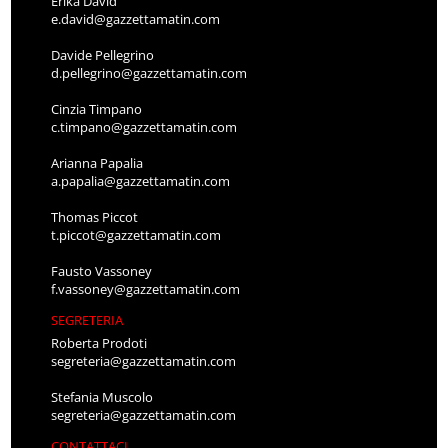
Erika David
e.david@gazzettamatin.com
Davide Pellegrino
d.pellegrino@gazzettamatin.com
Cinzia Timpano
c.timpano@gazzettamatin.com
Arianna Papalia
a.papalia@gazzettamatin.com
Thomas Piccot
t.piccot@gazzettamatin.com
Fausto Vassoney
f.vassoney@gazzettamatin.com
SEGRETERIA
Roberta Prodoti
segreteria@gazzettamatin.com
Stefania Muscolo
segreteria@gazzettamatin.com
CONTATTACI