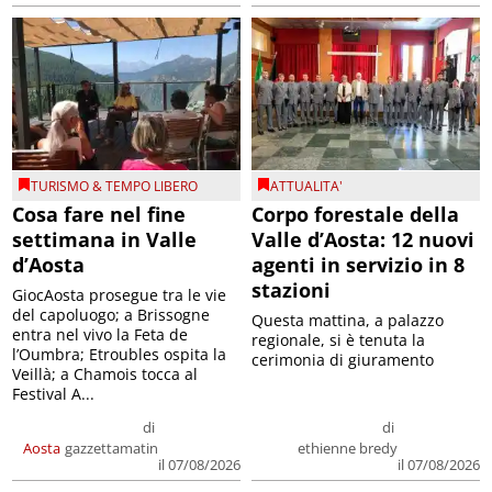
TURISMO & TEMPO LIBERO
ATTUALITA'
Cosa fare nel fine
Corpo forestale della
settimana in Valle
Valle d’Aosta: 12 nuovi
d’Aosta
agenti in servizio in 8
stazioni
GiocAosta prosegue tra le vie
del capoluogo; a Brissogne
Questa mattina, a palazzo
entra nel vivo la Feta de
regionale, si è tenuta la
l’Oumbra; Etroubles ospita la
cerimonia di giuramento
Veillà; a Chamois tocca al
Festival A...
di
di
Aosta
gazzettamatin
ethienne bredy
il 07/08/2026
il 07/08/2026