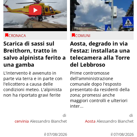
CRONACA
COMUNI
Scarica di sassi sul
Aosta, degrado in via
Breithorn, tratto in
Festaz: installata una
salvo alpinista ferito a
telecamera alla Torre
una gamba
del Lebbroso
L'intervento è avvenuto in
Prime contromosse
parte via terra e in parte con
dell'amministrazione
l'elicottero a causa delle
comunale dopo l'esposto
condizioni meteo. L'alpinista
presentato da residenti della
non ha riportato gravi ferite
zona; promessi anche
maggiori controlli e ulteriori
inter...
di
di
cervinia
Alessandro Bianchet
Aosta
Alessandro Bianchet
il 07/08/2026
il 07/08/2026