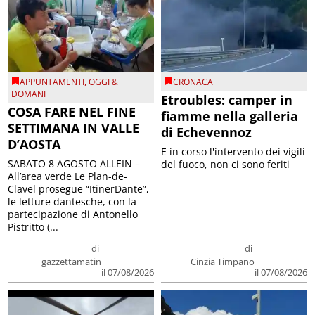
APPUNTAMENTI
,
OGGI &
CRONACA
DOMANI
Etroubles: camper in
COSA FARE NEL FINE
fiamme nella galleria
SETTIMANA IN VALLE
di Echevennoz
D’AOSTA
E in corso l'intervento dei vigili
SABATO 8 AGOSTO ALLEIN –
del fuoco, non ci sono feriti
All’area verde Le Plan-de-
Clavel prosegue “ItinerDante”,
le letture dantesche, con la
partecipazione di Antonello
Pistritto (...
di
di
gazzettamatin
Cinzia Timpano
il 07/08/2026
il 07/08/2026