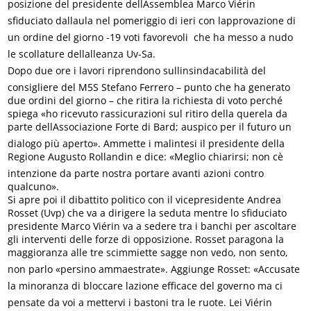
posizione del presidente dellAssemblea Marco Viérin
sfiduciato dallaula nel pomeriggio di ieri con lapprovazione di
un ordine del giorno -19 voti favorevoli  che ha messo a nudo
le scollature dellalleanza Uv-Sa.
Dopo due ore i lavori riprendono sullinsindacabilità del
consigliere del M5S Stefano Ferrero – punto che ha generato
due ordini del giorno – che ritira la richiesta di voto perché
spiega «ho ricevuto rassicurazioni sul ritiro della querela da
parte dellAssociazione Forte di Bard; auspico per il futuro un
dialogo più aperto». Ammette i malintesi il presidente della
Regione Augusto Rollandin e dice: «Meglio chiarirsi; non cè
intenzione da parte nostra portare avanti azioni contro
qualcuno».
Si apre poi il dibattito politico con il vicepresidente Andrea
Rosset (Uvp) che va a dirigere la seduta mentre lo sfiduciato
presidente Marco Viérin va a sedere tra i banchi per ascoltare
gli interventi delle forze di opposizione. Rosset paragona la
maggioranza alle tre scimmiette sagge non vedo, non sento,
non parlo «persino ammaestrate». Aggiunge Rosset: «Accusate
la minoranza di bloccare lazione efficace del governo ma ci
pensate da voi a mettervi i bastoni tra le ruote. Lei Viérin