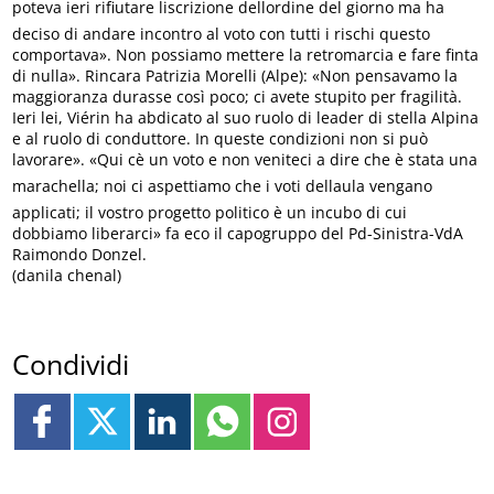
poteva ieri rifiutare liscrizione dellordine del giorno ma ha
deciso di andare incontro al voto con tutti i rischi questo
comportava». Non possiamo mettere la retromarcia e fare finta
di nulla». Rincara Patrizia Morelli (Alpe): «Non pensavamo la
maggioranza durasse così poco; ci avete stupito per fragilità.
Ieri lei, Viérin ha abdicato al suo ruolo di leader di stella Alpina
e al ruolo di conduttore. In queste condizioni non si può
lavorare». «Qui cè un voto e non veniteci a dire che è stata una
marachella; noi ci aspettiamo che i voti dellaula vengano
applicati; il vostro progetto politico è un incubo di cui
dobbiamo liberarci» fa eco il capogruppo del Pd-Sinistra-VdA
Raimondo Donzel.
(danila chenal)
Condividi