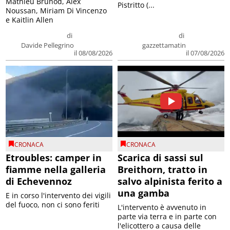
Mathieu Brunod, Alex
Pistritto (...
Noussan, Miriam Di Vincenzo
e Kaitlin Allen
di
di
Davide Pellegrino
gazzettamatin
il 08/08/2026
il 07/08/2026
CRONACA
CRONACA
Etroubles: camper in
Scarica di sassi sul
fiamme nella galleria
Breithorn, tratto in
di Echevennoz
salvo alpinista ferito a
una gamba
E in corso l'intervento dei vigili
del fuoco, non ci sono feriti
L'intervento è avvenuto in
parte via terra e in parte con
l'elicottero a causa delle