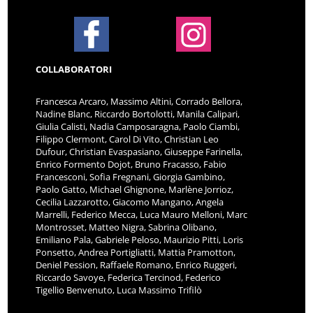
COLLABORATORI
Francesca Arcaro, Massimo Altini, Corrado Bellora,
Nadine Blanc, Riccardo Bortolotti, Manila Calipari,
Giulia Calisti, Nadia Camposaragna, Paolo Ciambi,
Filippo Clermont, Carol Di Vito, Christian Leo
Dufour, Christian Evaspasiano, Giuseppe Farinella,
Enrico Formento Dojot, Bruno Fracasso, Fabio
Francesconi, Sofia Fregnani, Giorgia Gambino,
Paolo Gatto, Michael Ghignone, Marlène Jorrioz,
Cecilia Lazzarotto, Giacomo Mangano, Angela
Marrelli, Federico Mecca, Luca Mauro Melloni, Marc
Montrosset, Matteo Nigra, Sabrina Olibano,
Emiliano Pala, Gabriele Peloso, Maurizio Pitti, Loris
Ponsetto, Andrea Portigliatti, Mattia Pramotton,
Deniel Pession, Raffaele Romano, Enrico Ruggeri,
Riccardo Savoye, Federica Tercinod, Federico
Tigellio Benvenuto, Luca Massimo Trifilò