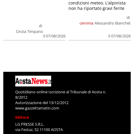
condizioni meteo. L'alpinista
non ha riportato gravi ferite
di
cervinia
Alessandro Bianchet
di
Cinzia Timpano
il 07/08/2026
il 07/08/2026
Quotidiano online Iscrizione al Tribunale di Aosta n.
8/2012
Autorizzazione del 13/12/2012
www.gazzettamatin.com
Editore
LG PRESSE S.R.L.
via Festaz, 52 11100 AOSTA