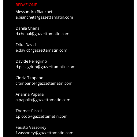
REDAZIONE
Alessandro Bianchet
a.bianchet@gazzettamatin.com
Danila Chenal
d.chenal@gazzettamatin.com
Erika David
e.david@gazzettamatin.com
Davide Pellegrino
d.pellegrino@gazzettamatin.com
Cinzia Timpano
c.timpano@gazzettamatin.com
Arianna Papalia
a.papalia@gazzettamatin.com
Thomas Piccot
t.piccot@gazzettamatin.com
Fausto Vassoney
f.vassoney@gazzettamatin.com