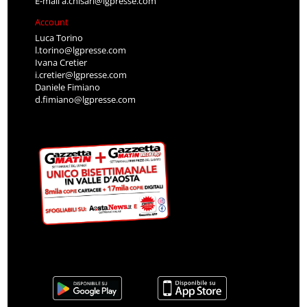
E-mail
a.chisari@lgpresse.com
Account
Luca Torino
l.torino@lgpresse.com
Ivana Cretier
i.cretier@lgpresse.com
Daniele Fimiano
d.fimiano@lgpresse.com