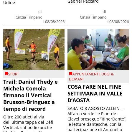
Gabriel Paccard
Udine
di
di
Cinzia Timpano
Cinzia Timpano
il 08/08/2026
il 08/08/2026
SPORT
APPUNTAMENTI
,
OGGI &
DOMANI
Trail: Daniel Thedy e
COSA FARE NEL FINE
Michela Comola
SETTIMANA IN VALLE
firmano il Vertical
D’AOSTA
Brusson-Bringuez a
tempo di record
SABATO 8 AGOSTO ALLEIN –
All’area verde Le Plan-de-
Oltre 200 atleti al via
Clavel prosegue “ItinerDante”,
dell'ultima tappa del Défì
le letture dantesche, con la
Vertical, sul podio anche
partecipazione di Antonello