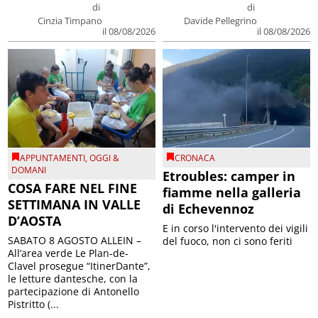
di
di
Cinzia Timpano
Davide Pellegrino
il 08/08/2026
il 08/08/2026
APPUNTAMENTI
,
OGGI &
CRONACA
DOMANI
Etroubles: camper in
COSA FARE NEL FINE
fiamme nella galleria
SETTIMANA IN VALLE
di Echevennoz
D’AOSTA
E in corso l'intervento dei vigili
SABATO 8 AGOSTO ALLEIN –
del fuoco, non ci sono feriti
All’area verde Le Plan-de-
Clavel prosegue “ItinerDante”,
le letture dantesche, con la
partecipazione di Antonello
Pistritto (...