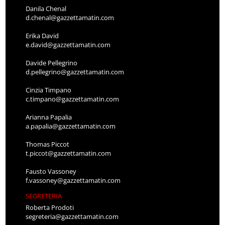
Danila Chenal
d.chenal@gazzettamatin.com
Erika David
e.david@gazzettamatin.com
Davide Pellegrino
d.pellegrino@gazzettamatin.com
Cinzia Timpano
c.timpano@gazzettamatin.com
Arianna Papalia
a.papalia@gazzettamatin.com
Thomas Piccot
t.piccot@gazzettamatin.com
Fausto Vassoney
f.vassoney@gazzettamatin.com
SEGRETERIA
Roberta Prodoti
segreteria@gazzettamatin.com