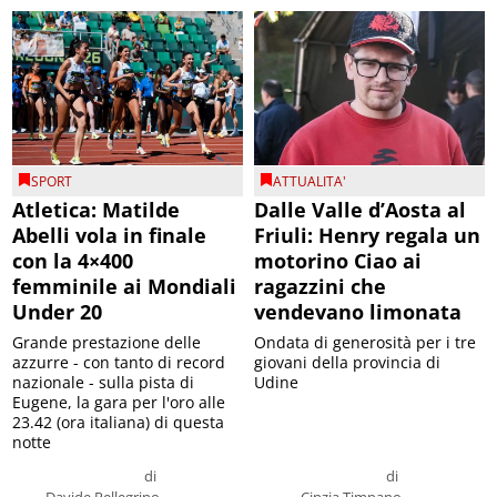
SPORT
ATTUALITA'
Atletica: Matilde
Dalle Valle d’Aosta al
Abelli vola in finale
Friuli: Henry regala un
con la 4×400
motorino Ciao ai
femminile ai Mondiali
ragazzini che
Under 20
vendevano limonata
Grande prestazione delle
Ondata di generosità per i tre
azzurre - con tanto di record
giovani della provincia di
nazionale - sulla pista di
Udine
Eugene, la gara per l'oro alle
23.42 (ora italiana) di questa
notte
di
di
Davide Pellegrino
Cinzia Timpano