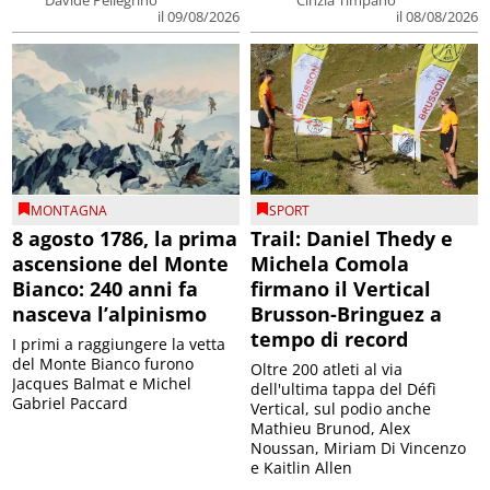
il 09/08/2026
il 08/08/2026
MONTAGNA
SPORT
8 agosto 1786, la prima
Trail: Daniel Thedy e
ascensione del Monte
Michela Comola
Bianco: 240 anni fa
firmano il Vertical
nasceva l’alpinismo
Brusson-Bringuez a
tempo di record
I primi a raggiungere la vetta
del Monte Bianco furono
Oltre 200 atleti al via
Jacques Balmat e Michel
dell'ultima tappa del Défì
Gabriel Paccard
Vertical, sul podio anche
Mathieu Brunod, Alex
Noussan, Miriam Di Vincenzo
e Kaitlin Allen