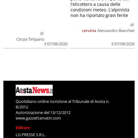
l'elicottero a causa delle
condizioni meteo. L'alpinista
non ha riportato gravi ferite
di
cervinia
Alessandro Bianchet
di
Cinzia Timpano
il 07/08/2026
il 07/08/2026
Quotidiano online Iscrizione al Tribunale di Aosta n.
8/2012
Autorizzazione del 13/12/2012
www.gazzettamatin.com
Editore
LG PRESSE S.R.L.