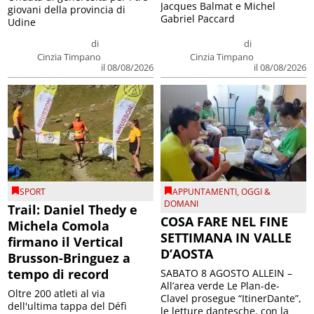
Jacques Balmat e Michel
giovani della provincia di
Gabriel Paccard
Udine
di
di
Cinzia Timpano
Cinzia Timpano
il 08/08/2026
il 08/08/2026
SPORT
APPUNTAMENTI
,
OGGI &
DOMANI
Trail: Daniel Thedy e
COSA FARE NEL FINE
Michela Comola
SETTIMANA IN VALLE
firmano il Vertical
D’AOSTA
Brusson-Bringuez a
tempo di record
SABATO 8 AGOSTO ALLEIN –
All’area verde Le Plan-de-
Oltre 200 atleti al via
Clavel prosegue “ItinerDante”,
dell'ultima tappa del Défì
le letture dantesche, con la