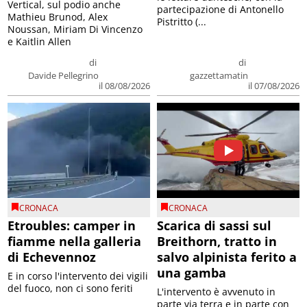
Vertical, sul podio anche
partecipazione di Antonello
Mathieu Brunod, Alex
Pistritto (...
Noussan, Miriam Di Vincenzo
e Kaitlin Allen
di
di
Davide Pellegrino
gazzettamatin
il 08/08/2026
il 07/08/2026
CRONACA
CRONACA
Etroubles: camper in
Scarica di sassi sul
fiamme nella galleria
Breithorn, tratto in
di Echevennoz
salvo alpinista ferito a
una gamba
E in corso l'intervento dei vigili
del fuoco, non ci sono feriti
L'intervento è avvenuto in
parte via terra e in parte con