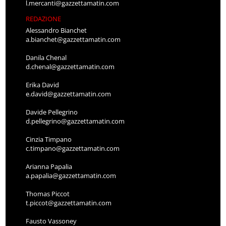
l.mercanti@gazzettamatin.com
REDAZIONE
Alessandro Bianchet
a.bianchet@gazzettamatin.com
Danila Chenal
d.chenal@gazzettamatin.com
Erika David
e.david@gazzettamatin.com
Davide Pellegrino
d.pellegrino@gazzettamatin.com
Cinzia Timpano
c.timpano@gazzettamatin.com
Arianna Papalia
a.papalia@gazzettamatin.com
Thomas Piccot
t.piccot@gazzettamatin.com
Fausto Vassoney