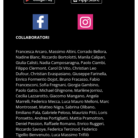
COLLABORATORI
Francesca Arcaro, Massimo Altini, Corrado Bellora,
Nadine Blanc, Riccardo Bortolotti, Manila Calipari,
Giulia Calisti, Nadia Camposaragna, Paolo Ciambi,
Filippo Clermont, Carol Di Vito, Christian Leo
Dufour, Christian Evaspasiano, Giuseppe Farinella,
Enrico Formento Dojot, Bruno Fracasso, Fabio
Francesconi, Sofia Fregnani, Giorgia Gambino,
Paolo Gatto, Michael Ghignone, Marlène Jorrioz,
Cecilia Lazzarotto, Giacomo Mangano, Angela
Marrelli, Federico Mecca, Luca Mauro Melloni, Marc
Montrosset, Matteo Nigra, Sabrina Olibano,
Emiliano Pala, Gabriele Peloso, Maurizio Pitti, Loris
Ponsetto, Andrea Portigliatti, Mattia Pramotton,
Deniel Pession, Raffaele Romano, Enrico Ruggeri,
Riccardo Savoye, Federica Tercinod, Federico
Tigellio Benvenuto, Luca Massimo Trifilò