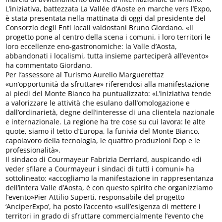
L’iniziativa, battezzata La Vallée d’Aoste en marche vers l’Expo,
è stata presentata nella mattinata di oggi dal presidente del
Consorzio degli Enti locali valdostani Bruno Giordano. «Il
progetto pone al centro della scena i comuni, i loro territori le
loro eccellenze eno-gastronomiche: la Valle d’Aosta,
abbandonati i localismi, tutta insieme parteciperà all’evento»
ha commentato Giordano.
Per l’assessore al Turismo Aurelio Marguerettaz
«un’opportunità da sfruttare» riferendosi alla manifestazione
ai piedi del Monte Bianco ha puntualizzato: «L’iniziativa tende
a valorizzare le attività che esulano dall’omologazione e
dall’ordinarietà, degne dell’interesse di una clientela nazionale
e internazionale. La regione ha tre cose su cui lavora: le alte
quote, siamo il tetto d’Europa, la funivia del Monte Bianco,
capolavoro della tecnologia, le quattro produzioni Dop e le
professionalità».
Il sindaco di Courmayeur Fabrizia Derriard, auspicando «di
veder sfilare a Courmayeur i sindaci di tutti i comuni» ha
sottolineato: «accogliamo la manifestazione in rappresentanza
dell’intera Valle d’Aosta, è con questo spirito che organizziamo
l’evento»Pier Attilio Superti, responsabile del progetto
‘AnciperExpo’, ha posto l’accento «sull’esigenza di mettere i
territori in grado di sfruttare commercialmente l’evento che