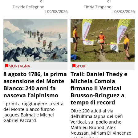
di
di
Davide Pellegrino
Cinzia Timpano
il 09/08/2026
il 08/08/2026
MONTAGNA
SPORT
8 agosto 1786, la prima
Trail: Daniel Thedy e
ascensione del Monte
Michela Comola
Bianco: 240 anni fa
firmano il Vertical
nasceva l’alpinismo
Brusson-Bringuez a
tempo di record
I primi a raggiungere la vetta
del Monte Bianco furono
Oltre 200 atleti al via
Jacques Balmat e Michel
dell'ultima tappa del Défì
Gabriel Paccard
Vertical, sul podio anche
Mathieu Brunod, Alex
Noussan, Miriam Di Vincenzo