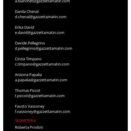
a.bianchet@gazzettamatin.com
Danila Chenal
d.chenal@gazzettamatin.com
Erika David
e.david@gazzettamatin.com
Davide Pellegrino
d.pellegrino@gazzettamatin.com
Cinzia Timpano
c.timpano@gazzettamatin.com
Arianna Papalia
a.papalia@gazzettamatin.com
Thomas Piccot
t.piccot@gazzettamatin.com
Fausto Vassoney
f.vassoney@gazzettamatin.com
SEGRETERIA
Roberta Prodoti