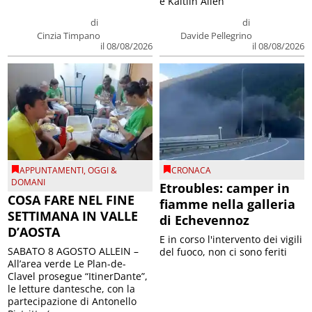
e Kaitlin Allen
di
di
Cinzia Timpano
Davide Pellegrino
il 08/08/2026
il 08/08/2026
APPUNTAMENTI
,
OGGI &
CRONACA
DOMANI
Etroubles: camper in
COSA FARE NEL FINE
fiamme nella galleria
SETTIMANA IN VALLE
di Echevennoz
D’AOSTA
E in corso l'intervento dei vigili
SABATO 8 AGOSTO ALLEIN –
del fuoco, non ci sono feriti
All’area verde Le Plan-de-
Clavel prosegue “ItinerDante”,
le letture dantesche, con la
partecipazione di Antonello