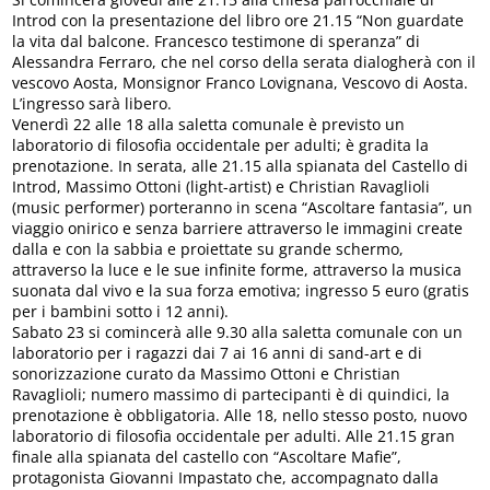
Introd con la presentazione del libro ore 21.15 “Non guardate
la vita dal balcone. Francesco testimone di speranza” di
Alessandra Ferraro, che nel corso della serata dialogherà con il
vescovo Aosta, Monsignor Franco Lovignana, Vescovo di Aosta.
L’ingresso sarà libero.
Venerdì 22 alle 18 alla saletta comunale è previsto un
laboratorio di filosofia occidentale per adulti; è gradita la
prenotazione. In serata, alle 21.15 alla spianata del Castello di
Introd, Massimo Ottoni (light-artist) e Christian Ravaglioli
(music performer) porteranno in scena “Ascoltare fantasia”, un
viaggio onirico e senza barriere attraverso le immagini create
dalla e con la sabbia e proiettate su grande schermo,
attraverso la luce e le sue infinite forme, attraverso la musica
suonata dal vivo e la sua forza emotiva; ingresso 5 euro (gratis
per i bambini sotto i 12 anni).
Sabato 23 si comincerà alle 9.30 alla saletta comunale con un
laboratorio per i ragazzi dai 7 ai 16 anni di sand-art e di
sonorizzazione curato da Massimo Ottoni e Christian
Ravaglioli; numero massimo di partecipanti è di quindici, la
prenotazione è obbligatoria. Alle 18, nello stesso posto, nuovo
laboratorio di filosofia occidentale per adulti. Alle 21.15 gran
finale alla spianata del castello con “Ascoltare Mafie”,
protagonista Giovanni Impastato che, accompagnato dalla