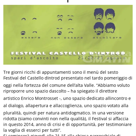
Tre giorni ricchi di appuntamenti sono il menù del sesto
Festival del Castello dIntrod presentato nel tardo pomeriggio di
oggi nella fortezza del comune dell’alta Valle. “Abbiamo voluto
riproporre uno spazio dascolto – ha spiegato il direttore
artistico Enrico Montrosset -, uno spazio dedicato allincontro e
al dialogo, allapertura e allaccoglienza, uno spazio votato alla
pluralità, quindi per natura antidogmatico. In una versione
ridotta (siamo convinti non nella qualità), il Festival si affaccia
in questo 2014, anno di crisi e di opportunità, per testimoniare
la voglia di esserci per tutti”.
Si comincerà giovedì alle 21.15 alla chiesa parrocchiale di