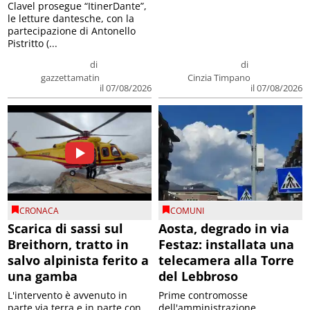
Clavel prosegue “ItinerDante”,
le letture dantesche, con la
partecipazione di Antonello
Pistritto (...
di
di
gazzettamatin
Cinzia Timpano
il 07/08/2026
il 07/08/2026
CRONACA
COMUNI
Scarica di sassi sul
Aosta, degrado in via
Breithorn, tratto in
Festaz: installata una
salvo alpinista ferito a
telecamera alla Torre
una gamba
del Lebbroso
L'intervento è avvenuto in
Prime contromosse
parte via terra e in parte con
dell'amministrazione