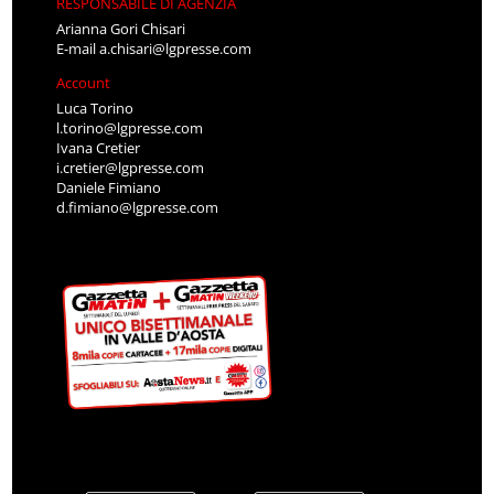
RESPONSABILE DI AGENZIA
Arianna Gori Chisari
E-mail
a.chisari@lgpresse.com
Account
Luca Torino
l.torino@lgpresse.com
Ivana Cretier
i.cretier@lgpresse.com
Daniele Fimiano
d.fimiano@lgpresse.com