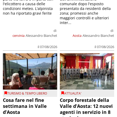
l'elicottero a causa delle
comunale dopo l'esposto
condizioni meteo. L'alpinista
presentato da residenti della
non ha riportato gravi ferite
zona; promessi anche
maggiori controlli e ulteriori
inter...
di
di
cervinia
Alessandro Bianchet
Aosta
Alessandro Bianchet
il 07/08/2026
il 07/08/2026
TURISMO & TEMPO LIBERO
ATTUALITA'
Cosa fare nel fine
Corpo forestale della
settimana in Valle
Valle d’Aosta: 12 nuovi
d’Aosta
agenti in servizio in 8