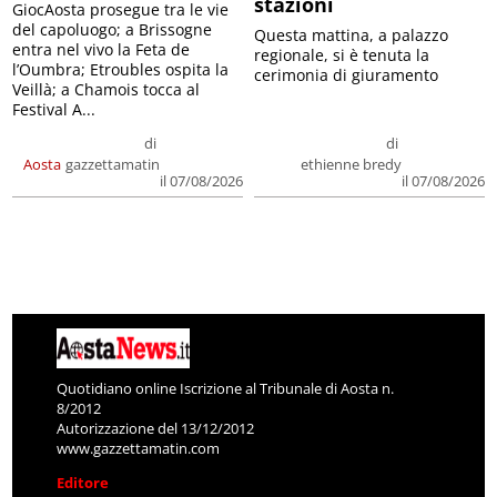
stazioni
GiocAosta prosegue tra le vie
del capoluogo; a Brissogne
Questa mattina, a palazzo
entra nel vivo la Feta de
regionale, si è tenuta la
l’Oumbra; Etroubles ospita la
cerimonia di giuramento
Veillà; a Chamois tocca al
Festival A...
di
di
Aosta
gazzettamatin
ethienne bredy
il 07/08/2026
il 07/08/2026
Quotidiano online Iscrizione al Tribunale di Aosta n.
8/2012
Autorizzazione del 13/12/2012
www.gazzettamatin.com
Editore