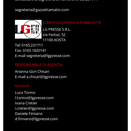
segreteria@gazzettamatin.com
CONCESSIONARIA DI PUBBLICITÀ
LG PRESSE S.R.L.
via Festaz, 52
11100 AOSTA
Tel: 0165.231711
Fax: 0165.1820141
E-mail
segreteria@lgpresse.com
RESPONSABILE DI AGENZIA
Arianna Gori Chisari
E-mail
a.chisari@lgpresse.com
Account
Luca Torino
l.torino@lgpresse.com
Ivana Cretier
i.cretier@lgpresse.com
Daniele Fimiano
d.fimiano@lgpresse.com