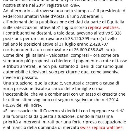
nostre stime nel 2014 registra un -5%».
Ad affermarlo – attraverso una nota stampa – è il presidente di
Federconsumatori Valle d’Aosta, Bruno Albertinelli,
all’indomani della pubblicazione dei dati da parte di Equitalia
sulle rateizzazioni attive al 31 luglio scorso
replica watches
.
I contribuenti valdostani, a tale data, avevano all’attivo 5.328
posizioni, per un controvalore di 35.120.399 euro (a livello
italiano le posizioni attive al 31 luglio erano 2.428.707
corrispondenti a un controvalore di 26.609.058.843 euro).
Come dire, gli italiani – valdostani compresi – ora come ora
sembrano più propensi a chiedere il pagamento a rate di tasse
e tributi arretrati, e non più soltanto di beni di consumo quali
automobili e televisori, solo per citarne due, come avveniva
invece in passato.
Una situazione, quella attuale, venutasi a creare a causa di
«una pressione fiscale a carico delle famiglie ormai
insostenibile, che va a combinarsi con un tasso di crescita che
le ultime stime vogliono col segno negativo anche nel 2014
(-0,2% del Pil, ndr)».
«E’ necessario che il Governo si dedichi con impegno e serietà
alla fuoriuscita da questa situazione, dando la massima
priorità a interventi mirati per una forte ripresa occupazionale
e al rilancio della domanda di mercato
swiss replica watches
,