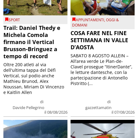
SPORT
APPUNTAMENTI
,
OGGI &
DOMANI
Trail: Daniel Thedy e
COSA FARE NEL FINE
Michela Comola
SETTIMANA IN VALLE
firmano il Vertical
D’AOSTA
Brusson-Bringuez a
tempo di record
SABATO 8 AGOSTO ALLEIN –
All’area verde Le Plan-de-
Oltre 200 atleti al via
Clavel prosegue “ItinerDante”,
dell'ultima tappa del Défì
le letture dantesche, con la
Vertical, sul podio anche
partecipazione di Antonello
Mathieu Brunod, Alex
Pistritto (...
Noussan, Miriam Di Vincenzo
e Kaitlin Allen
di
di
Davide Pellegrino
gazzettamatin
il 08/08/2026
il 07/08/2026