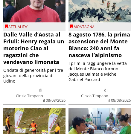
ATTUALITA'
MONTAGNA
Dalle Valle d’Aosta al
8 agosto 1786, la prima
Friuli: Henry regala un
ascensione del Monte
motorino Ciao ai
Bianco: 240 anni fa
ragazzini che
nasceva l’alpinismo
vendevano limonata
I primi a raggiungere la vetta
del Monte Bianco furono
Ondata di generosità per i tre
Jacques Balmat e Michel
giovani della provincia di
Gabriel Paccard
Udine
di
di
Cinzia Timpano
Cinzia Timpano
il 08/08/2026
il 08/08/2026