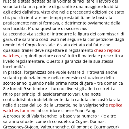
l’uscita è stata dettata dalla volontà di facilitare il lavoro dei
volontari da una parte, e di garantire una maggiore lucidità
agli atleti dall’altra, visto che nelle precedenti edizioni c’è stato
chi, pur di rientrare nei tempi prestabiliti, nelle basi vita
praticamente non si fermava, a detrimento ovviamente della
sua lucidità. E’ una questione di sicurezza».
La seconda: «La scelta di introdurre la figura dei commissari di
gara, che saranno coadiuvati nel seguire la competizione dagli
uomini del Corpo forestale, è stata dettata dal fatto che
qualsiasi trailer deve rispettare il regolamento
cheap replica
watches
, e quindi portare con sé tutto il materiale prescritto a
livello regolamentare. Questo a garanzia della sua stessa
incolumità».
In pratica, l’organizzazione vuole evitare di ritrovarsi anche
soltanto potenzialmente nella medesima situazione dello
scorso anno, quando nella prima notte di gara – tra domenica
8 e lunedì 9 settembre – furono diversi gli atleti costretti al
ritiro per principi di assideramento vari, una notte
contraddistinta indelebilmente dalla caduta che costò la vita
nella discesa dal Col de la Crosatie, nella Valgrisenche
replica
watches for men
, al corridore cinese Yuan Yang.
A proposito di Valgrisenche: la base vita numero 1 (le altre
saranno situate, come di consueto, a Cogne, Donnas,
Gressoney-St-Jean, Valtournenche, Ollomont e Courmayeur)