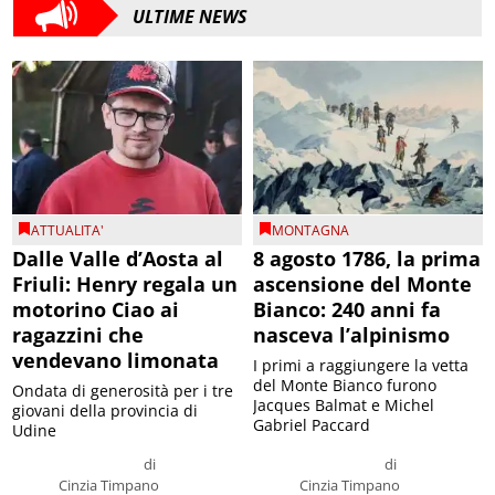
ULTIME NEWS
ATTUALITA'
MONTAGNA
Dalle Valle d’Aosta al
8 agosto 1786, la prima
Friuli: Henry regala un
ascensione del Monte
motorino Ciao ai
Bianco: 240 anni fa
ragazzini che
nasceva l’alpinismo
vendevano limonata
I primi a raggiungere la vetta
del Monte Bianco furono
Ondata di generosità per i tre
Jacques Balmat e Michel
giovani della provincia di
Gabriel Paccard
Udine
di
di
Cinzia Timpano
Cinzia Timpano