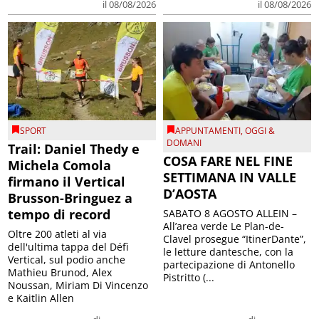
il 08/08/2026
il 08/08/2026
SPORT
APPUNTAMENTI
,
OGGI &
DOMANI
Trail: Daniel Thedy e
COSA FARE NEL FINE
Michela Comola
SETTIMANA IN VALLE
firmano il Vertical
D’AOSTA
Brusson-Bringuez a
tempo di record
SABATO 8 AGOSTO ALLEIN –
All’area verde Le Plan-de-
Oltre 200 atleti al via
Clavel prosegue “ItinerDante”,
dell'ultima tappa del Défì
le letture dantesche, con la
Vertical, sul podio anche
partecipazione di Antonello
Mathieu Brunod, Alex
Pistritto (...
Noussan, Miriam Di Vincenzo
e Kaitlin Allen