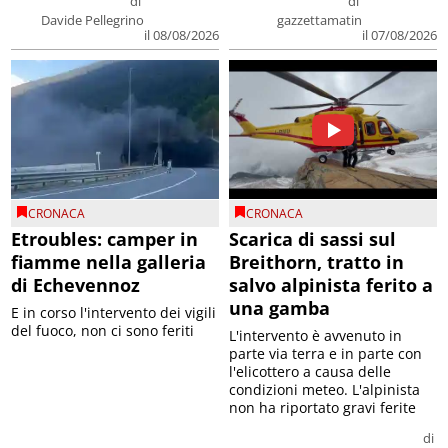
di
di
Davide Pellegrino
gazzettamatin
il 08/08/2026
il 07/08/2026
CRONACA
CRONACA
Etroubles: camper in
Scarica di sassi sul
fiamme nella galleria
Breithorn, tratto in
di Echevennoz
salvo alpinista ferito a
una gamba
E in corso l'intervento dei vigili
del fuoco, non ci sono feriti
L'intervento è avvenuto in
parte via terra e in parte con
l'elicottero a causa delle
condizioni meteo. L'alpinista
non ha riportato gravi ferite
di