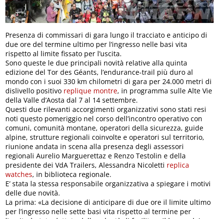
Presenza di commissari di gara lungo il tracciato e anticipo di
due ore del termine ultimo per l’ingresso nelle basi vita
rispetto al limite fissato per l’uscita.
Sono queste le due principali novità relative alla quinta
edizione del Tor des Géants, l’endurance-trail più duro al
mondo con i suoi 330 km chilometri di gara per 24.000 metri di
dislivello positivo
replique montre
, in programma sulle Alte Vie
della Valle d’Aosta dal 7 al 14 settembre.
Questi due rilevanti accorgimenti organizzativi sono stati resi
noti questo pomeriggio nel corso dell’incontro operativo con
comuni, comunità montane, operatori della sicurezza, guide
alpine, strutture regionali coinvolte e operatori sul territorio,
riunione andata in scena alla presenza degli assessori
regionali Aurelio Marguerettaz e Renzo Testolin e della
presidente dei VdA Trailers, Alessandra Nicoletti
replica
watches
, in biblioteca regionale.
E’ stata la stessa responsabile organizzativa a spiegare i motivi
delle due novità.
La prima: «La decisione di anticipare di due ore il limite ultimo
per l’ingresso nelle sette basi vita rispetto al termine per