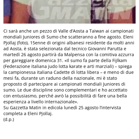
Ci sarà anche un pezzo di Valle d’Aosta a Taiwan ai campionati
mondiali Juniores di Sumo che scatteranno a fine agosto. Eleni
Pjollaj (foto), 15enne di origini albanesi residente da molti anni
ad Aosta, è stata selezionata dal tecnico Giovanni Parutta e
martedì 26 agosto partirà da Malpensa con la comitiva azzurra
per gareggiare domenica 31. «Il sumo fa parte della Fijlkam
(Federazione italiana judo lotta karate e arti marziali) – spiega
la campionessa italiana Cadette di lotta libera – e meno di due
mesi fa, durante un raduno della nazionale, mi è stato
proposto di partecipare ai campionati mondiali Juniores di
sumo. Le due discipline sono complementari e ho accettato
con entusiasmo, perché avrò la possibilità di fare una bella
esperienza a livello internazionale».
Su Gazzetta Matin in edicola lunedì 25 agosto l’intervista
completa a Eleni Pjollaj.
(d.p.)