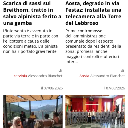
Scarica di sassi sul
Aosta, degrado in via
Breithorn, tratto in
Festaz: installata una
salvo alpinista ferito a
telecamera alla Torre
una gamba
del Lebbroso
L'intervento è avvenuto in
Prime contromosse
parte via terra e in parte con
dell'amministrazione
l'elicottero a causa delle
comunale dopo l'esposto
condizioni meteo. L'alpinista
presentato da residenti della
non ha riportato gravi ferite
zona; promessi anche
maggiori controlli e ulteriori
inter...
di
di
cervinia
Alessandro Bianchet
Aosta
Alessandro Bianchet
il 07/08/2026
il 07/08/2026