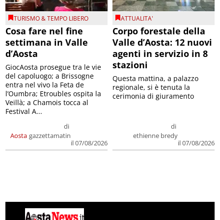
TURISMO & TEMPO LIBERO
ATTUALITA'
Cosa fare nel fine
Corpo forestale della
settimana in Valle
Valle d’Aosta: 12 nuovi
d’Aosta
agenti in servizio in 8
stazioni
GiocAosta prosegue tra le vie
del capoluogo; a Brissogne
Questa mattina, a palazzo
entra nel vivo la Feta de
regionale, si è tenuta la
l’Oumbra; Etroubles ospita la
cerimonia di giuramento
Veillà; a Chamois tocca al
Festival A...
di
di
Aosta
gazzettamatin
ethienne bredy
il 07/08/2026
il 07/08/2026