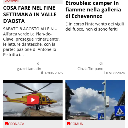
DOMANI
Etroubles: camper in
COSA FARE NEL FINE
fiamme nella galleria
SETTIMANA IN VALLE
di Echevennoz
D’AOSTA
E in corso l'intervento dei vigili
SABATO 8 AGOSTO ALLEIN –
del fuoco, non ci sono feriti
All’area verde Le Plan-de-
Clavel prosegue “ItinerDante”,
le letture dantesche, con la
partecipazione di Antonello
Pistritto (...
di
di
gazzettamatin
Cinzia Timpano
il 07/08/2026
il 07/08/2026
CRONACA
COMUNI