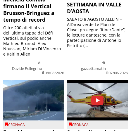
SETTIMANA IN VALLE
firmano il Vertical
D’AOSTA
Brusson-Bringuez a
tempo di record
SABATO 8 AGOSTO ALLEIN –
All’area verde Le Plan-de-
Oltre 200 atleti al via
Clavel prosegue “ItinerDante”,
dell'ultima tappa del Défì
le letture dantesche, con la
Vertical, sul podio anche
partecipazione di Antonello
Mathieu Brunod, Alex
Pistritto (...
Noussan, Miriam Di Vincenzo
e Kaitlin Allen
di
di
Davide Pellegrino
gazzettamatin
il 08/08/2026
il 07/08/2026
CRONACA
CRONACA