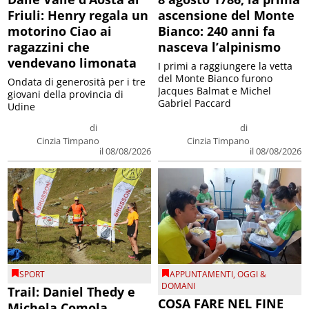
Friuli: Henry regala un
ascensione del Monte
motorino Ciao ai
Bianco: 240 anni fa
ragazzini che
nasceva l’alpinismo
vendevano limonata
I primi a raggiungere la vetta
del Monte Bianco furono
Ondata di generosità per i tre
Jacques Balmat e Michel
giovani della provincia di
Gabriel Paccard
Udine
di
di
Cinzia Timpano
Cinzia Timpano
il 08/08/2026
il 08/08/2026
SPORT
APPUNTAMENTI
,
OGGI &
DOMANI
Trail: Daniel Thedy e
COSA FARE NEL FINE
Michela Comola