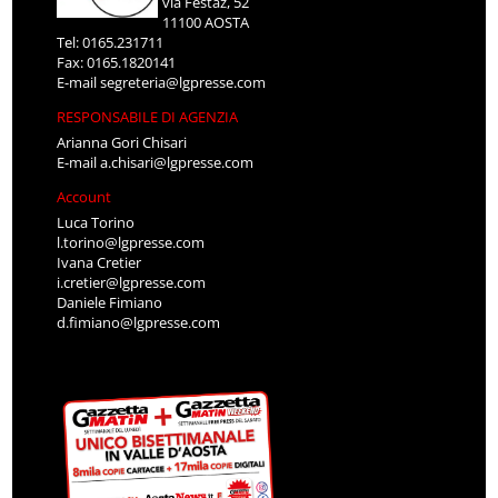
via Festaz, 52
11100 AOSTA
Tel: 0165.231711
Fax: 0165.1820141
E-mail
segreteria@lgpresse.com
RESPONSABILE DI AGENZIA
Arianna Gori Chisari
E-mail
a.chisari@lgpresse.com
Account
Luca Torino
l.torino@lgpresse.com
Ivana Cretier
i.cretier@lgpresse.com
Daniele Fimiano
d.fimiano@lgpresse.com