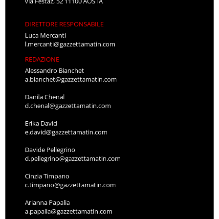
via Festaz, 52 11100 AOSTA
DIRETTORE RESPONSABILE
Luca Mercanti
l.mercanti@gazzettamatin.com
REDAZIONE
Alessandro Bianchet
a.bianchet@gazzettamatin.com
Danila Chenal
d.chenal@gazzettamatin.com
Erika David
e.david@gazzettamatin.com
Davide Pellegrino
d.pellegrino@gazzettamatin.com
Cinzia Timpano
c.timpano@gazzettamatin.com
Arianna Papalia
a.papalia@gazzettamatin.com