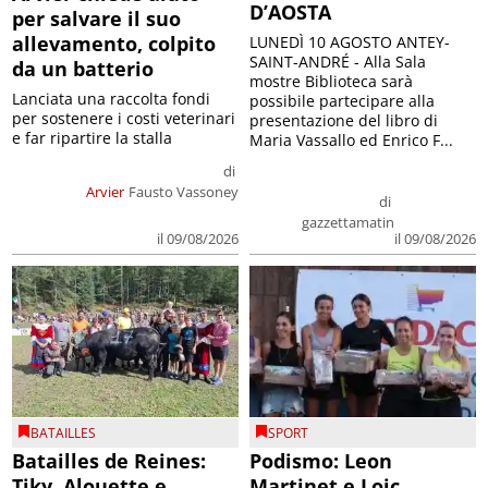
D’AOSTA
per salvare il suo
allevamento, colpito
LUNEDÌ 10 AGOSTO ANTEY-
SAINT-ANDRÉ - Alla Sala
da un batterio
mostre Biblioteca sarà
Lanciata una raccolta fondi
possibile partecipare alla
per sostenere i costi veterinari
presentazione del libro di
e far ripartire la stalla
Maria Vassallo ed Enrico F...
di
Arvier
Fausto Vassoney
di
gazzettamatin
il 09/08/2026
il 09/08/2026
BATAILLES
SPORT
Batailles de Reines:
Podismo: Leon
Tiky, Alouette e
Martinet e Loic