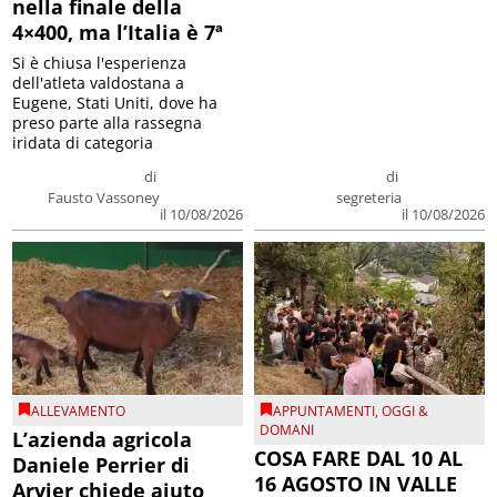
nella finale della
4×400, ma l’Italia è 7ª
Si è chiusa l'esperienza
dell'atleta valdostana a
Eugene, Stati Uniti, dove ha
preso parte alla rassegna
iridata di categoria
di
di
Fausto Vassoney
segreteria
il 10/08/2026
il 10/08/2026
ALLEVAMENTO
APPUNTAMENTI
,
OGGI &
DOMANI
L’azienda agricola
COSA FARE DAL 10 AL
Daniele Perrier di
16 AGOSTO IN VALLE
Arvier chiede aiuto