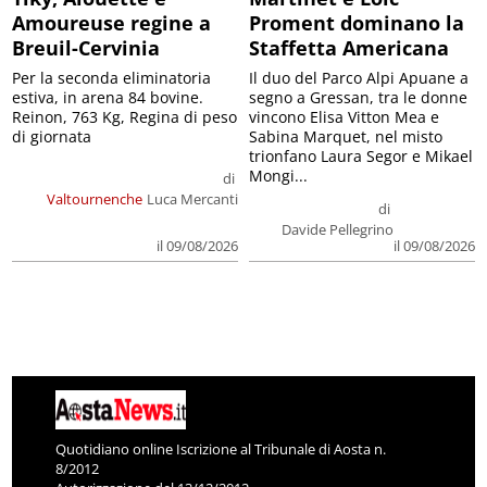
Amoureuse regine a
Proment dominano la
Breuil-Cervinia
Staffetta Americana
Per la seconda eliminatoria
Il duo del Parco Alpi Apuane a
estiva, in arena 84 bovine.
segno a Gressan, tra le donne
Reinon, 763 Kg, Regina di peso
vincono Elisa Vitton Mea e
di giornata
Sabina Marquet, nel misto
trionfano Laura Segor e Mikael
Mongi...
di
Valtournenche
Luca Mercanti
di
Davide Pellegrino
il 09/08/2026
il 09/08/2026
Quotidiano online Iscrizione al Tribunale di Aosta n.
8/2012