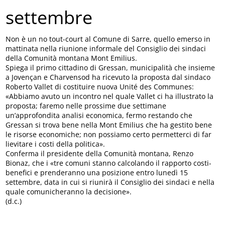
settembre
Non è un no tout-court al Comune di Sarre, quello emerso in
mattinata nella riunione informale del Consiglio dei sindaci
della Comunità montana Mont Emilius.
Spiega il primo cittadino di Gressan, municipalità che insieme
a Jovençan e Charvensod ha ricevuto la proposta dal sindaco
Roberto Vallet di costituire nuova Unité des Communes:
«Abbiamo avuto un incontro nel quale Vallet ci ha illustrato la
proposta; faremo nelle prossime due settimane
un’approfondita analisi economica, fermo restando che
Gressan si trova bene nella Mont Emilius che ha gestito bene
le risorse economiche; non possiamo certo permetterci di far
lievitare i costi della politica».
Conferma il presidente della Comunità montana, Renzo
Bionaz, che i «tre comuni stanno calcolando il rapporto costi-
benefici e prenderanno una posizione entro lunedì 15
settembre, data in cui si riunirà il Consiglio dei sindaci e nella
quale comunicheranno la decisione».
(d.c.)