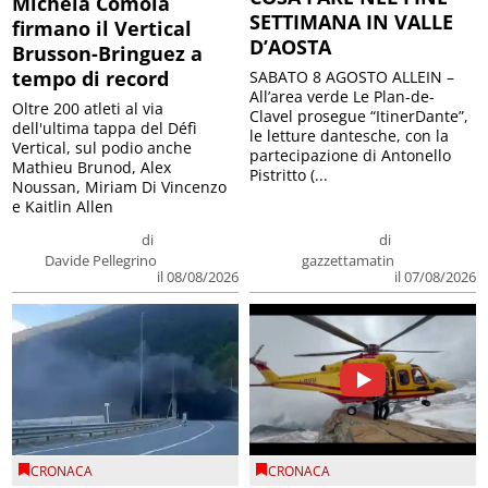
Michela Comola
SETTIMANA IN VALLE
firmano il Vertical
D’AOSTA
Brusson-Bringuez a
tempo di record
SABATO 8 AGOSTO ALLEIN –
All’area verde Le Plan-de-
Oltre 200 atleti al via
Clavel prosegue “ItinerDante”,
dell'ultima tappa del Défì
le letture dantesche, con la
Vertical, sul podio anche
partecipazione di Antonello
Mathieu Brunod, Alex
Pistritto (...
Noussan, Miriam Di Vincenzo
e Kaitlin Allen
di
di
Davide Pellegrino
gazzettamatin
il 08/08/2026
il 07/08/2026
CRONACA
CRONACA