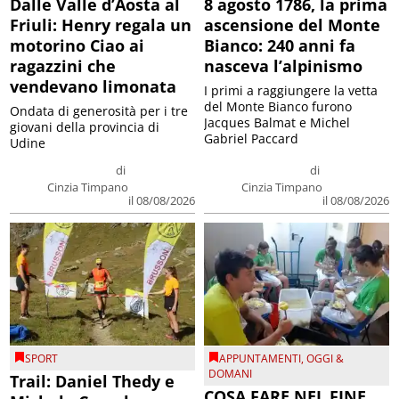
Dalle Valle d’Aosta al
8 agosto 1786, la prima
Friuli: Henry regala un
ascensione del Monte
motorino Ciao ai
Bianco: 240 anni fa
ragazzini che
nasceva l’alpinismo
vendevano limonata
I primi a raggiungere la vetta
del Monte Bianco furono
Ondata di generosità per i tre
Jacques Balmat e Michel
giovani della provincia di
Gabriel Paccard
Udine
di
di
Cinzia Timpano
Cinzia Timpano
il 08/08/2026
il 08/08/2026
SPORT
APPUNTAMENTI
,
OGGI &
DOMANI
Trail: Daniel Thedy e
COSA FARE NEL FINE