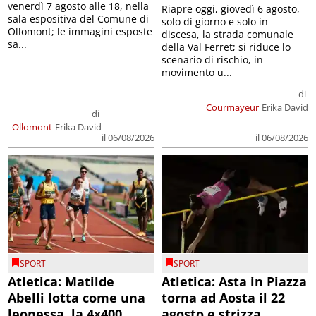
venerdì 7 agosto alle 18, nella
Riapre oggi, giovedì 6 agosto,
sala espositiva del Comune di
solo di giorno e solo in
Ollomont; le immagini esposte
discesa, la strada comunale
sa...
della Val Ferret; si riduce lo
scenario di rischio, in
movimento u...
di
Courmayeur
Erika David
di
Ollomont
Erika David
il 06/08/2026
il 06/08/2026
SPORT
SPORT
Atletica: Matilde
Atletica: Asta in Piazza
Abelli lotta come una
torna ad Aosta il 22
leonessa, la 4×400
agosto e strizza