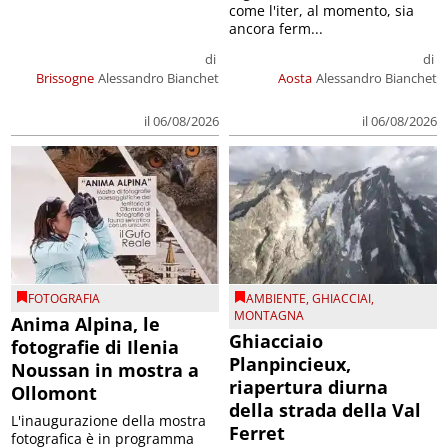
come l'iter, al momento, sia
ancora ferm...
di
di
Brissogne
Alessandro Bianchet
Aosta
Alessandro Bianchet
il 06/08/2026
il 06/08/2026
FOTOGRAFIA
AMBIENTE
,
GHIACCIAI
,
MONTAGNA
Anima Alpina, le
Ghiacciaio
fotografie di Ilenia
Planpincieux,
Noussan in mostra a
riapertura diurna
Ollomont
della strada della Val
L'inaugurazione della mostra
Ferret
fotografica è in programma