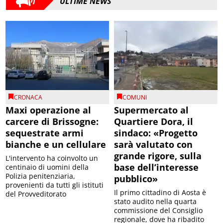
ULTIME NEWS
CRONACA
COMUNI
Maxi operazione al
Supermercato al
carcere di Brissogne:
Quartiere Dora, il
sequestrate armi
sindaco: «Progetto
bianche e un cellulare
sarà valutato con
grande rigore, sulla
L'intervento ha coinvolto un
base dell’interesse
centinaio di uomini della
Polizia penitenziaria,
pubblico»
provenienti da tutti gli istituti
Il primo cittadino di Aosta è
del Provveditorato
stato audito nella quarta
commissione del Consiglio
regionale, dove ha ribadito