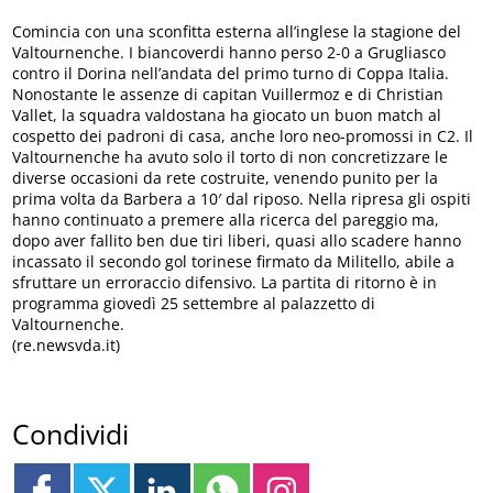
Comincia con una sconfitta esterna all’inglese la stagione del
Valtournenche. I biancoverdi hanno perso 2-0 a Grugliasco
contro il Dorina nell’andata del primo turno di Coppa Italia.
Nonostante le assenze di capitan Vuillermoz e di Christian
Vallet, la squadra valdostana ha giocato un buon match al
cospetto dei padroni di casa, anche loro neo-promossi in C2. Il
Valtournenche ha avuto solo il torto di non concretizzare le
diverse occasioni da rete costruite, venendo punito per la
prima volta da Barbera a 10′ dal riposo. Nella ripresa gli ospiti
hanno continuato a premere alla ricerca del pareggio ma,
dopo aver fallito ben due tiri liberi, quasi allo scadere hanno
incassato il secondo gol torinese firmato da Militello, abile a
sfruttare un erroraccio difensivo. La partita di ritorno è in
programma giovedì 25 settembre al palazzetto di
Valtournenche.
(re.newsvda.it)
Condividi