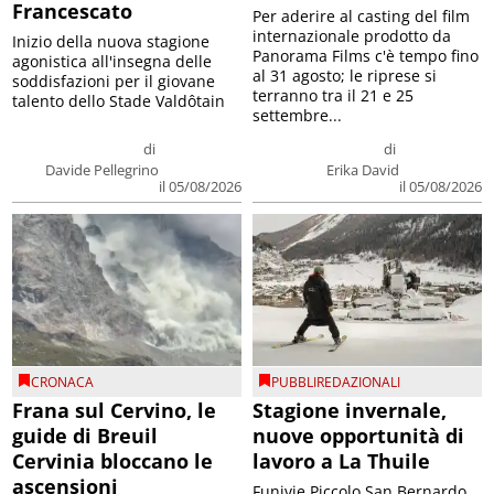
Francescato
Per aderire al casting del film
internazionale prodotto da
Inizio della nuova stagione
Panorama Films c'è tempo fino
agonistica all'insegna delle
al 31 agosto; le riprese si
soddisfazioni per il giovane
terranno tra il 21 e 25
talento dello Stade Valdôtain
settembre...
di
di
Davide Pellegrino
Erika David
il 05/08/2026
il 05/08/2026
CRONACA
PUBBLIREDAZIONALI
Frana sul Cervino, le
Stagione invernale,
guide di Breuil
nuove opportunità di
Cervinia bloccano le
lavoro a La Thuile
ascensioni
Funivie Piccolo San Bernardo