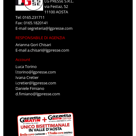
LG PRESSE S.R.L.
via Festaz, 52
11100 AOSTA
Tel: 0165.231711
Fax: 0165.1820141
E-mail
segreteria@lgpresse.com
RESPONSABILE DI AGENZIA
Arianna Gori Chisari
E-mail
a.chisari@lgpresse.com
Account
Luca Torino
l.torino@lgpresse.com
Ivana Cretier
i.cretier@lgpresse.com
Daniele Fimiano
d.fimiano@lgpresse.com