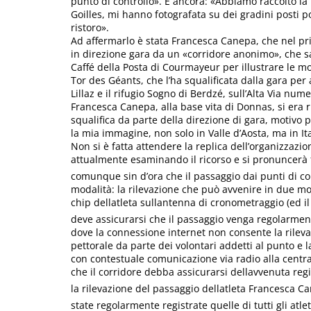
punto di controllo». E ancora: «Abbiamo raccolto la 
Goilles, mi hanno fotografata su dei gradini posti p
ristoro».
Ad affermarlo è stata Francesca Canepa, che nel pri
in direzione gara da un «corridore anonimo», che 
Caffé della Posta di Courmayeur per illustrare le mo
Tor des Géants, che l’ha squalificata dalla gara per
Lillaz e il rifugio Sogno di Berdzé, sull’Alta Via nume
Francesca Canepa, alla base vita di Donnas, si era 
squalifica da parte della direzione di gara, motivo p
la mia immagine, non solo in Valle d’Aosta, ma in It
Non si è fatta attendere la replica dell’organizzazion
attualmente esaminando il ricorso e si pronuncerà 
comunque sin d’ora che il passaggio dai punti di con
modalità: la rilevazione che può avvenire in due mo
chip dellatleta sullantenna di cronometraggio (ed
deve assicurarsi che il passaggio venga regolarmen
dove la connessione internet non consente la rileva
pettorale da parte dei volontari addetti al punto e 
con contestuale comunicazione via radio alla centra
che il corridore debba assicurarsi dellavvenuta reg
la rilevazione del passaggio dellatleta Francesca 
state regolarmente registrate quelle di tutti gli at