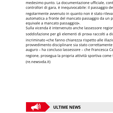
medesimo punto. La documentazione ufficiale, contro
controllori di gara, è inequivocabile: il passaggio d
regolarmente avvenuto in quanto non è stato rilevat
automatica a fronte del mancato passaggio da un pu
equivale a mancato passaggio)».
Sulla vicenda è intervenuto anche lassessore regi
soddisfazione per gli elementi di prova raccolti a di
incriminato «che fanno chiarezza rispetto alle illazio
provvedimento disciplinare sia stato correttamente 
auguro – ha concluso lassessore – che Francesca C
regione, prosegua la propria attività sportiva come t
(re.newsvda.it)
ULTIME NEWS