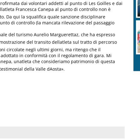
firmata dai volontari addetti al punto di Les Goilles e dai
ellatleta Francesca Canepa al punto di controllo non è
o. Da qui la squalifica quale sanzione disciplinare
nto di controllo (la mancata rilevazione del passaggio
onale del turismo Aurelio Marguerettaz, che ha espresso
mostrazione del transito dellatleta sul tratto di percorso
ni circolate negli ultimi giorni, ma ritengo che il
adottato in conformità con il regolamento di gara. Mi
anepa, unatleta che consideriamo patrimonio di questa
estimonial della Valle dAosta».