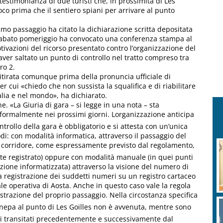
testimonianza di due turisti che, in prossimità di Les
oco prima che il sentiero spiani per arrivare al punto
mo passaggio ha citato la dichiarazione scritta depositata
sabato pomeriggio ha convocato una conferenza stampa al
tivazioni del ricorso presentato contro l’organizzazione del
 aver saltato un punto di controllo nel tratto compreso tra
ro 2.
ritirata comunque prima della pronuncia ufficiale di
er cui «chiedo che non sussista la squalifica e di riabilitare
alia e nel mondo», ha dichiarato.
e. «La Giuria di gara – si legge in una nota – sta
formalmente nei prossimi giorni. Lorganizzazione anticipa
trollo della gara è obbligatorio e si attesta con un’unica
di: con modalità informatica, attraverso il passaggio del
 il corridore, come espressamente previsto dal regolamento,
te registrato) oppure con modalità manuale (in quei punti
zione informatizzata) attraverso la visione del numero di
la registrazione dei suddetti numeri su un registro cartaceo
le operativa di Aosta. Anche in questo caso vale la regola
istrazione del proprio passaggio. Nella circostanza specifica
Canepa al punto di Les Goilles non è avvenuta, mentre sono
leti transitati precedentemente e successivamente dal