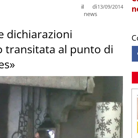
di
il
13/09/2014
n
news
 dichiarazioni
C
transitata al punto di
les»