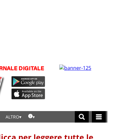
ALTRO
licca per leggere tutte le