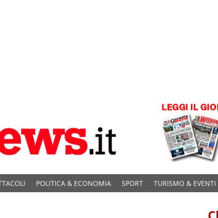
TTACOLI
POLITICA & ECONOMIA
SPORT
TURISMO & EVENTI
C