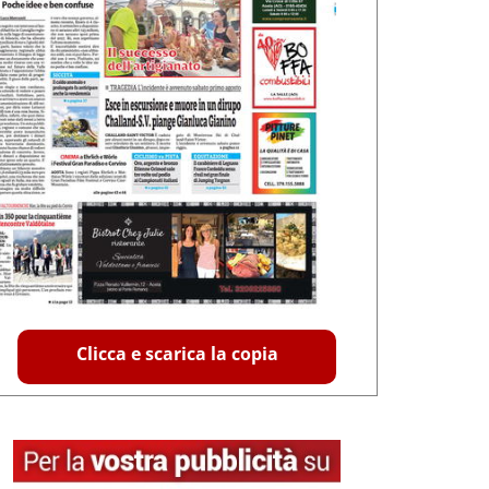
Clicca e scarica la copia