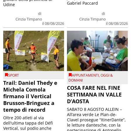
Gabriel Paccard
Udine
di
di
Cinzia Timpano
Cinzia Timpano
il 08/08/2026
il 08/08/2026
SPORT
APPUNTAMENTI
,
OGGI &
DOMANI
Trail: Daniel Thedy e
COSA FARE NEL FINE
Michela Comola
SETTIMANA IN VALLE
firmano il Vertical
D’AOSTA
Brusson-Bringuez a
tempo di record
SABATO 8 AGOSTO ALLEIN –
All’area verde Le Plan-de-
Oltre 200 atleti al via
Clavel prosegue “ItinerDante”,
dell'ultima tappa del Défì
le letture dantesche, con la
Vertical, sul podio anche
partecipazione di Antonello