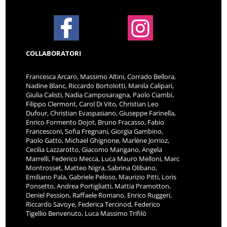
COLLABORATORI
Francesca Arcaro, Massimo Altini, Corrado Bellora,
Nadine Blanc, Riccardo Bortolotti, Manila Calipari,
Giulia Calisti, Nadia Camposaragna, Paolo Ciambi,
Filippo Clermont, Carol Di Vito, Christian Leo
Dufour, Christian Evaspasiano, Giuseppe Farinella,
Enrico Formento Dojot, Bruno Fracasso, Fabio
Francesconi, Sofia Fregnani, Giorgia Gambino,
Paolo Gatto, Michael Ghignone, Marlène Jorrioz,
Cecilia Lazzarotto, Giacomo Mangano, Angela
Marrelli, Federico Mecca, Luca Mauro Melloni, Marc
Montrosset, Matteo Nigra, Sabrina Olibano,
Emiliano Pala, Gabriele Peloso, Maurizio Pitti, Loris
Ponsetto, Andrea Portigliatti, Mattia Pramotton,
Deniel Pession, Raffaele Romano, Enrico Ruggeri,
Riccardo Savoye, Federica Tercinod, Federico
Tigellio Benvenuto, Luca Massimo Trifilò