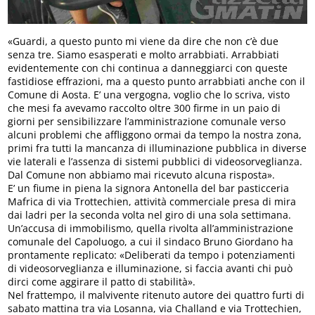
«Guardi, a questo punto mi viene da dire che non c’è due
senza tre. Siamo esasperati e molto arrabbiati. Arrabbiati
evidentemente con chi continua a danneggiarci con queste
fastidiose effrazioni, ma a questo punto arrabbiati anche con il
Comune di Aosta. E’ una vergogna, voglio che lo scriva, visto
che mesi fa avevamo raccolto oltre 300 firme in un paio di
giorni per sensibilizzare l’amministrazione comunale verso
alcuni problemi che affliggono ormai da tempo la nostra zona,
primi fra tutti la mancanza di illuminazione pubblica in diverse
vie laterali e l’assenza di sistemi pubblici di videosorveglianza.
Dal Comune non abbiamo mai ricevuto alcuna risposta».
E’ un fiume in piena la signora Antonella del bar pasticceria
Mafrica di via Trottechien, attività commerciale presa di mira
dai ladri per la seconda volta nel giro di una sola settimana.
Un’accusa di immobilismo, quella rivolta all’amministrazione
comunale del Capoluogo, a cui il sindaco Bruno Giordano ha
prontamente replicato: «Deliberati da tempo i potenziamenti
di videosorveglianza e illuminazione, si faccia avanti chi può
dirci come aggirare il patto di stabilità».
Nel frattempo, il malvivente ritenuto autore dei quattro furti di
sabato mattina tra via Losanna, via Challand e via Trottechien,