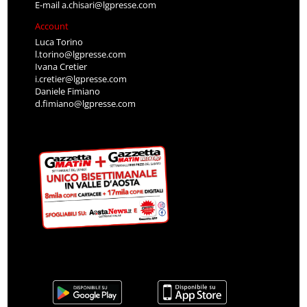
E-mail
a.chisari@lgpresse.com
Account
Luca Torino
l.torino@lgpresse.com
Ivana Cretier
i.cretier@lgpresse.com
Daniele Fimiano
d.fimiano@lgpresse.com