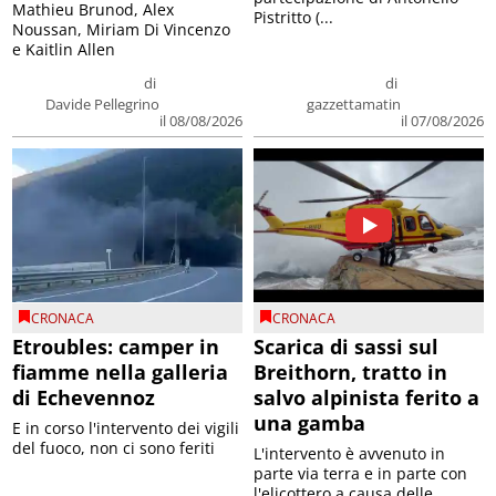
Mathieu Brunod, Alex
Pistritto (...
Noussan, Miriam Di Vincenzo
e Kaitlin Allen
di
di
Davide Pellegrino
gazzettamatin
il 08/08/2026
il 07/08/2026
CRONACA
CRONACA
Etroubles: camper in
Scarica di sassi sul
fiamme nella galleria
Breithorn, tratto in
di Echevennoz
salvo alpinista ferito a
una gamba
E in corso l'intervento dei vigili
del fuoco, non ci sono feriti
L'intervento è avvenuto in
parte via terra e in parte con
l'elicottero a causa delle