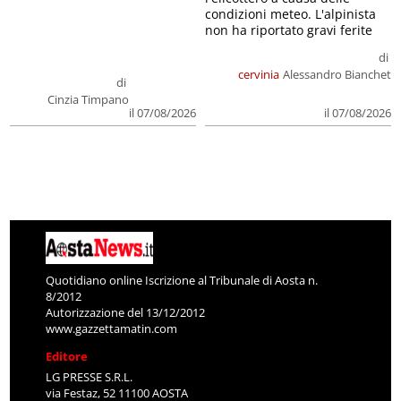
condizioni meteo. L'alpinista
non ha riportato gravi ferite
di
cervinia
Alessandro Bianchet
di
Cinzia Timpano
il 07/08/2026
il 07/08/2026
Quotidiano online Iscrizione al Tribunale di Aosta n.
8/2012
Autorizzazione del 13/12/2012
www.gazzettamatin.com
Editore
LG PRESSE S.R.L.
via Festaz, 52 11100 AOSTA