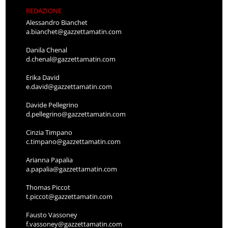
REDAZIONE
Alessandro Bianchet
a.bianchet@gazzettamatin.com
Danila Chenal
d.chenal@gazzettamatin.com
Erika David
e.david@gazzettamatin.com
Davide Pellegrino
d.pellegrino@gazzettamatin.com
Cinzia Timpano
c.timpano@gazzettamatin.com
Arianna Papalia
a.papalia@gazzettamatin.com
Thomas Piccot
t.piccot@gazzettamatin.com
Fausto Vassoney
f.vassoney@gazzettamatin.com